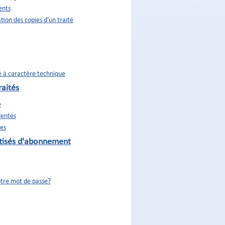
ents
tion des copies d'un traité
e à caractère technique
aités
e
entes
es
tisés d'abonnement
otre mot de passe?