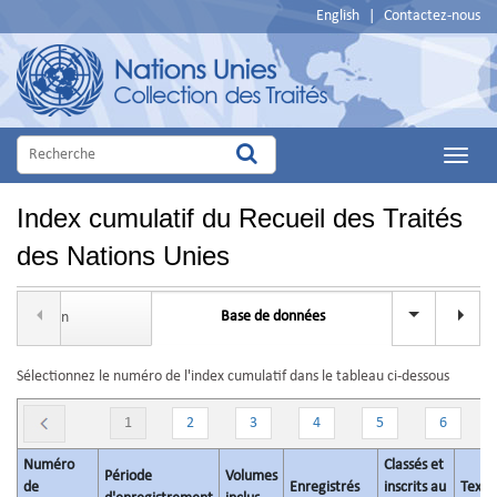
English
|
Contactez-nous
Main
Menu
Index cumulatif du Recueil des Traités
des Nations Unies
Base de données
ntroduction
Rech
Sélectionnez le numéro de l'index cumulatif dans le tableau ci-dessous
1
2
3
4
5
6
Numéro
Classés et
Période
Volumes
de
Enregistrés
inscrits au
Texte