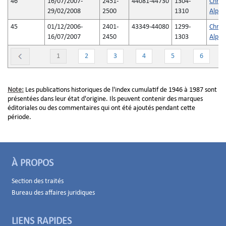
46
16/07/2007-
2451-
44081-44730
1304-
Chron
29/02/2008
2500
1310
Alpha
45
01/12/2006-
2401-
43349-44080
1299-
Chron
16/07/2007
2450
1303
Alpha
1
2
3
4
5
6
Note:
Les publications historiques de l'index cumulatif de 1946 à 1987 sont
présentées dans leur état d'origine. Ils peuvent contenir des marques
éditoriales ou des commentaires qui ont été ajoutés pendant cette
période.
À PROPOS
Section des traités
Bureau des affaires juridiques
LIENS RAPIDES