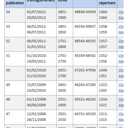
d'enregistrement
inclus
publication
répertoire
54
02/07/2012-
2851-
49838-50569
1360-
Chron
20/03/2013
2900
1364
Alpha
53
06/01/2012-
2801-
49256-49837
1358-
Chron
06/07/2012
2850
1359
Alpha
52
06/05/2011-
2751-
48543-49255
1357-
Chron
31/01/2012
2800
1357
Alpha
51
01/10/2010-
2701-
45359-48542
1352-
Chron
19/05/2011
2750
1356
Alpha
50
01/02/2010-
2651-
47201-47936
1346-
Chron
21/10/2010
2700
1351
Alpha
49
15/07/2009-
2601-
46243-47200
1322-
Chron
23/02/2010
2650
1345
Alpha
48
01/12/2008-
2551-
45521-46242
1316-
Chron
30/06/2009
2600
1321
Alpha
47
12/02/2008-
2501-
44731-45520
1311-
Chron
28/11/2008
2550
1315
Alpha