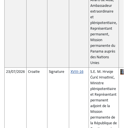
Alfaro de Alba,
Ambassadeur
extraordinaire
et
plénipotentiaire,
Représentant
permanent,
Mission
permanente du
Panama auprès
des Nations
Unies
23/07/2026
Croatie
Signature
XVIII-16
S.E. M. Hrvoje
Ćurić Hrvatinić,
Ministre
plénipotentiaire
et Représentant
permanent
adjoint de la
Mission
permanente de
la République de