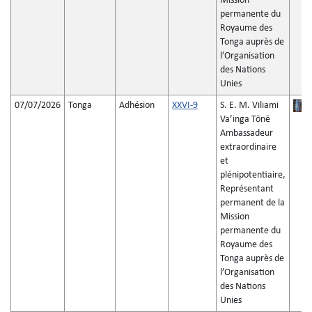
Mission
permanente du
Royaume des
Tonga auprès de
l’Organisation
des Nations
Unies
07/07/2026
Tonga
Adhésion
XXVI-9
S. E. M. Viliami
Vaʼinga Tōnē
Ambassadeur
extraordinaire
et
plénipotentiaire,
Représentant
permanent de la
Mission
permanente du
Royaume des
Tonga auprès de
l’Organisation
des Nations
Unies