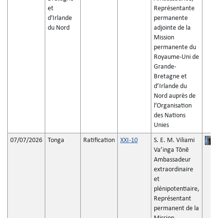
et
Représentante
d'Irlande
permanente
du Nord
adjointe de la
Mission
permanente du
Royaume-Uni de
Grande-
Bretagne et
d’Irlande du
Nord auprès de
l’Organisation
des Nations
Unies
07/07/2026
Tonga
Ratification
XXI-10
S. E. M. Viliami
Vaʼinga Tōnē
Ambassadeur
extraordinaire
et
plénipotentiaire,
Représentant
permanent de la