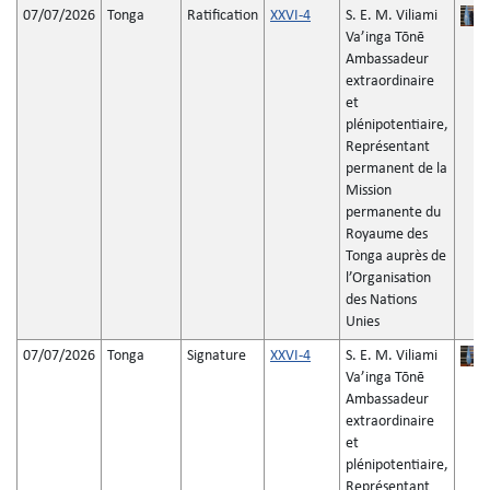
07/07/2026
Tonga
Ratification
XXVI-4
S. E. M. Viliami
Vaʼinga Tōnē
Ambassadeur
extraordinaire
et
plénipotentiaire,
Représentant
permanent de la
Mission
permanente du
Royaume des
Tonga auprès de
l’Organisation
des Nations
Unies
07/07/2026
Tonga
Signature
XXVI-4
S. E. M. Viliami
Vaʼinga Tōnē
Ambassadeur
extraordinaire
et
plénipotentiaire,
Représentant