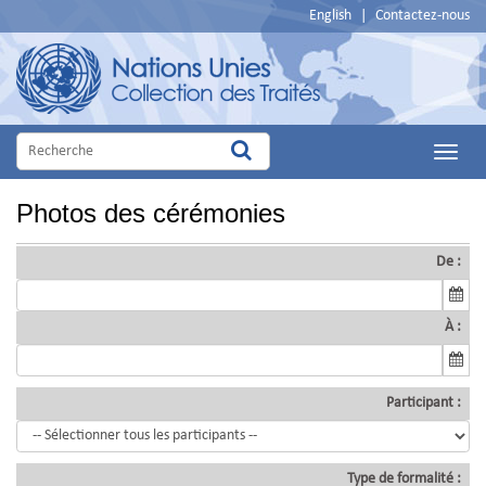
English
|
Contactez-nous
Main
Menu
Photos des cérémonies
De :
À :
Participant :
Type de formalité :