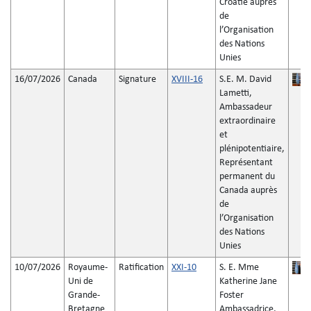
Croatie auprès
de
l’Organisation
des Nations
Unies
16/07/2026
Canada
Signature
XVIII-16
S.E. M. David
Lametti,
Ambassadeur
extraordinaire
et
plénipotentiaire,
Représentant
permanent du
Canada auprès
de
l’Organisation
des Nations
Unies
10/07/2026
Royaume-
Ratification
XXI-10
S. E. Mme
Uni de
Katherine Jane
Grande-
Foster
Bretagne
Ambassadrice,