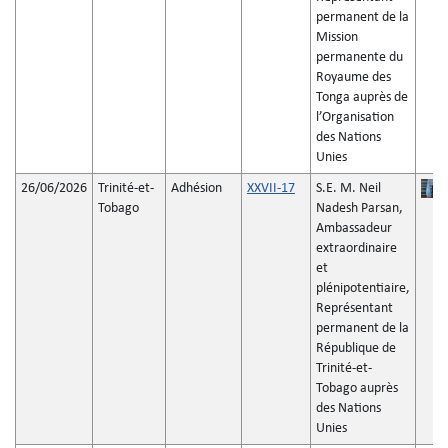
permanent de la
Mission
permanente du
Royaume des
Tonga auprès de
l’Organisation
des Nations
Unies
26/06/2026
Trinité-et-
Adhésion
XXVII-17
S.E. M. Neil
Tobago
Nadesh Parsan,
Ambassadeur
extraordinaire
et
plénipotentiaire,
Représentant
permanent de la
République de
Trinité-et-
Tobago auprès
des Nations
Unies