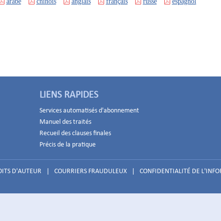
arabe
chinois
anglais
français
russe
espagnol
LIENS RAPIDES
Services automatisés d'abonnement
Manuel des traités
Recueil des clauses finales
Précis de la pratique
ITS D'AUTEUR
|
COURRIERS FRAUDULEUX
|
CONFIDENTIALITÉ DE L'INF