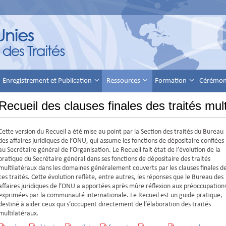
Enregistrement et Publication
Ressources
Formation
Cérémoni
Recueil des clauses finales des traités mult
Cette version du Recueil a été mise au point par la Section des traités du Bureau
des affaires juridiques de l’ONU, qui assume les fonctions de dépositaire confiées
au Secrétaire général de l’Organisation. Le Recueil fait état de l’évolution de la
pratique du Secrétaire général dans ses fonctions de dépositaire des traités
multilatéraux dans les domaines généralement couverts par les clauses finales d
ces traités. Cette évolution reflète, entre autres, les réponses que le Bureau des
affaires juridiques de l’ONU a apportées après mûre réflexion aux préoccupation
exprimées par la communauté internationale. Le Recueil est un guide pratique,
destiné à aider ceux qui s’occupent directement de l’élaboration des traités
multilatéraux.