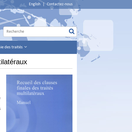
English
|
Contactez-nous
e des traités
ilatéraux
e
s