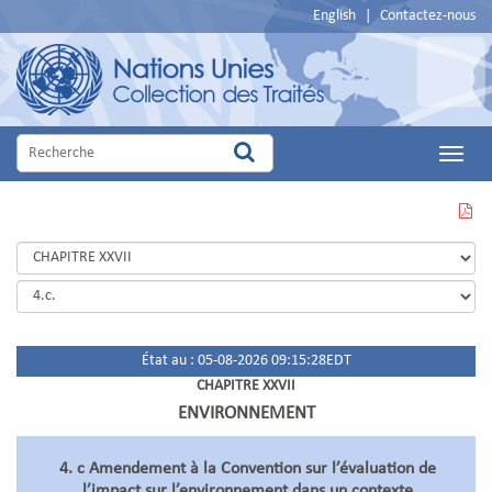
English
|
Contactez-nous
Main
Menu
VOIR
CETTE
PAGE
EN
PDF
État au : 05-08-2026 09:15:28EDT
CHAPITRE XXVII
ENVIRONNEMENT
4. c Amendement à la Convention sur l’évaluation de
l’impact sur l’environnement dans un contexte