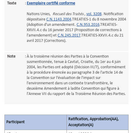
Texte
:
Exemplaire certifié conforme
Nations Unies,
Recueil des Traités
,
vol. 3208
. Notification
dépositaire
C.N.1143.2004
.TREATIES-1 du 8 novembre 2004
(Adoption d'un amendement.
C.N.953.2016
.TREATIES-
XXVII.4.c du 16 janvier 2017 (Proposition de corrections à
l'amendement) et
C.N.245.2017
.TREATIES-XXVII.4.c du 21
avril 2017 (Corrections).
Note
:
À la troisième réunion des Parties à la Convention
susmentionnée, tenue à Cavtat, Croatie, du 1er au 4 juin
2004, les Parties ont adopté (Décision III/7), conformément
à la procédure énoncée au paragraphe 3 de l'article 14 de
la Convention sur l'évaluation de l'impact sur
l'environnement dans un contexte transfrontière, le
deuxième Amendement à ladite Convention qui figure à
l'Annexe VII du rapport de la Troisième Réunion des Parties.
Ratification, Approbation(AA),
Participant
Acceptation(A)