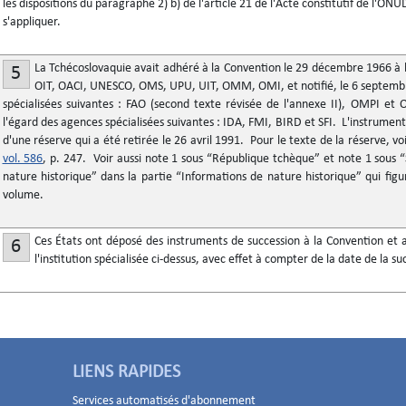
les dispositions du paragraphe 2) b) de l'article 21 de l'Acte constitutif de l'ONU
s'appliquer.
La Tchécoslovaquie avait adhéré à la Convention le 29 décembre 1966 à l
5
OIT, OACI, UNESCO, OMS, UPU, UIT, OMM, OMI, et notifié, le 6 septembre
spécialisées suivantes : FAO (second texte révisée de l'annexe II), OMPI et O
l'égard des agences spécialisées suivantes : IDA, FMI, BIRD et SFI. L'instrum
d'une réserve qui a été retirée le 26 avril 1991. Pour le texte de la réserve, vo
vol. 586
, p. 247. Voir aussi note 1 sous “République tchèque” et note 1 sous “
nature historique” dans la partie “Informations de nature historique” qui figu
volume.
Ces États ont déposé des instruments de succession à la Convention et a
6
l'institution spécialisée ci-dessus, avec effet à compter de la date de la suc
LIENS RAPIDES
Services automatisés d'abonnement