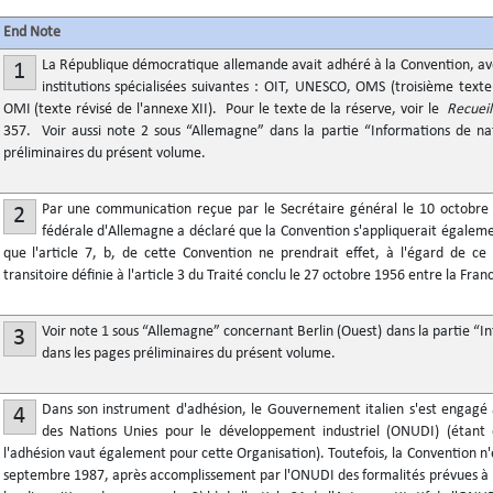
End Note
La République démocratique allemande avait adhéré à la Convention, ave
1
institutions spécialisées suivantes : OIT, UNESCO, OMS (troisième text
OMI (texte révisé de l'annexe XII). Pour le texte de la réserve, voir le
Recueil
357. Voir aussi note 2 sous “Allemagne” dans la partie “Informations de nat
préliminaires du présent volume.
Par une communication reçue par le Secrétaire général le 10 octobr
2
fédérale d'Allemagne a déclaré que la Convention s'appliquerait égaleme
que l'article 7, b, de cette Convention ne prendrait effet, à l'égard de ce t
transitoire définie à l'article 3 du Traité conclu le 27 octobre 1956 entre la Fr
Voir note 1 sous “Allemagne” concernant Berlin (Ouest) dans la partie “In
3
dans les pages préliminaires du présent volume.
Dans son instrument d'adhésion, le Gouvernement italien s'est engagé à
4
des Nations Unies pour le développement industriel (ONUDI) (étant 
l'adhésion vaut également pour cette Organisation). Toutefois, la Convention n
septembre 1987, après accomplissement par l'ONUDI des formalités prévues à l'a