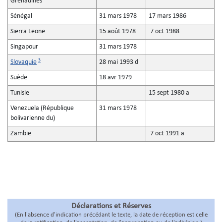
Grenadines
Sénégal
31 mars 1978
17 mars 1986
Sierra Leone
15 août 1978
7 oct 1988
Singapour
31 mars 1978
3
Slovaquie
28 mai 1993 d
Suède
18 avr 1979
Tunisie
15 sept 1980 a
Venezuela (République
31 mars 1978
bolivarienne du)
Zambie
7 oct 1991 a
Déclarations et Réserves
(En l'absence d'indication précédant le texte, la date de réception est celle