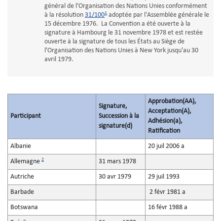
général de l'Organisation des Nations Unies conformément
1
à la résolution
31/100
adoptée par l'Assemblée générale le
15 décembre 1976. La Convention a été ouverte à la
signature à Hambourg le 31 novembre 1978 et est restée
ouverte à la signature de tous les États au Siège de
l'Organisation des Nations Unies à New York jusqu'au 30
avril 1979.
Approbation(AA),
Signature,
Acceptation(A),
Participant
Succession à la
Adhésion(a),
signature(d)
Ratification
Albanie
20 juil 2006 a
2
Allemagne
31 mars 1978
Autriche
30 avr 1979
29 juil 1993
Barbade
2 févr 1981 a
Botswana
16 févr 1988 a