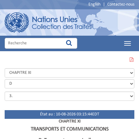
English
|
Contactez-nous
Main
Menu
VOIR
CETTE
PAGE
EN
PDF
État au : 10-08-2026 03:15:44EDT
CHAPITRE XI
TRANSPORTS ET COMMUNICATIONS