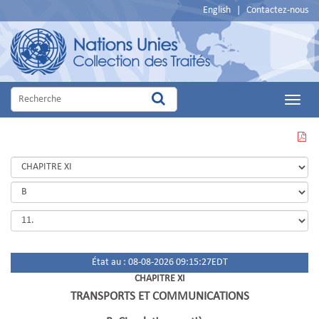
English
|
Contactez-nous
Main
Menu
VOIR
CETTE
PAGE
EN
PDF
État au : 08-08-2026 09:15:27EDT
CHAPITRE XI
TRANSPORTS ET COMMUNICATIONS