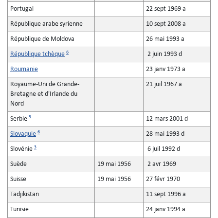
Portugal
22 sept 1969 a
République arabe syrienne
10 sept 2008 a
République de Moldova
26 mai 1993 a
6
République tchèque
2 juin 1993 d
Roumanie
23 janv 1973 a
Royaume-Uni de Grande-
21 juil 1967 a
Bretagne et d'Irlande du
Nord
3
Serbie
12 mars 2001 d
6
Slovaquie
28 mai 1993 d
3
Slovénie
6 juil 1992 d
Suède
19 mai 1956
2 avr 1969
Suisse
19 mai 1956
27 févr 1970
Tadjikistan
11 sept 1996 a
Tunisie
24 janv 1994 a