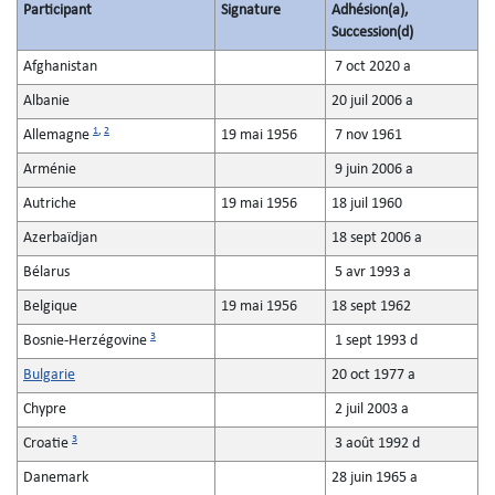
Participant
Signature
Adhésion(a),
Succession(d)
Afghanistan
7 oct 2020 a
Albanie
20 juil 2006 a
1
,
2
Allemagne
19 mai 1956
7 nov 1961
Arménie
9 juin 2006 a
Autriche
19 mai 1956
18 juil 1960
Azerbaïdjan
18 sept 2006 a
Bélarus
5 avr 1993 a
Belgique
19 mai 1956
18 sept 1962
3
Bosnie-Herzégovine
1 sept 1993 d
Bulgarie
20 oct 1977 a
Chypre
2 juil 2003 a
3
Croatie
3 août 1992 d
Danemark
28 juin 1965 a