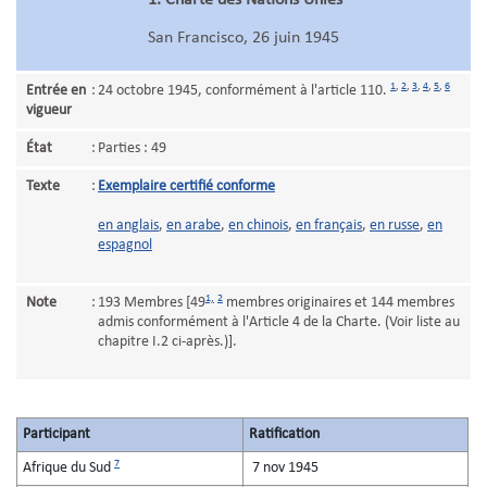
1. Charte des Nations Unies
San Francisco, 26 juin 1945
1
,
2
,
3
,
4
,
5
,
6
Entrée en
:
24 octobre 1945, conformément à l'article 110.
vigueur
État
:
Parties : 49
Texte
:
Exemplaire certifié conforme
en anglais
,
en arabe
,
en chinois
,
en français
,
en russe
,
en
espagnol
1,
2
Note
:
193 Membres [49
membres originaires et 144 membres
admis conformément à l'Article 4 de la Charte. (Voir liste au
chapitre I.2 ci-après.)].
Participant
Ratification
7
Afrique du Sud
7 nov 1945