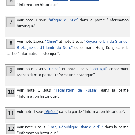
6
"Information historique".
Voir note 1 sous
“Afrique du Sud”
dans la partie “Information
7
historique”.
Voir note 2 sous
“Chine”
et note 2 sous
“Royaume-Uni de Grande-
8
Bretagne et d’Irlande du Nord”
concernant Hong Kong dans la
partie “Information historique”.
Voir note 3 sous
“Chine”
et note 1 sous
“Portugal”
concernant
9
Macao dans la partie “Information historique”.
Voir note 1 sous
”Fédération de Russie”
dans la partie
10
“Information historique”.
Voir note 1 sous
“Grèce”
dans la partie “Information historique”.
11
Voir note 1 sous
"Iran, République islamique d’ “
dans la partie
12
“Information historique”.