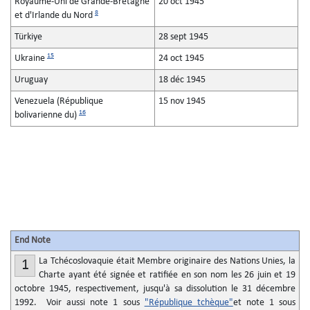
Royaume-Uni de Grande-Bretagne
20 oct 1945
8
et d'Irlande du Nord
Türkiye
28 sept 1945
15
Ukraine
24 oct 1945
Uruguay
18 déc 1945
Venezuela (République
15 nov 1945
16
bolivarienne du)
End Note
La Tchécoslovaquie était Membre originaire des Nations Unies, la
1
Charte ayant été signée et ratifiée en son nom les 26 juin et 19
octobre 1945, respectivement, jusqu'à sa dissolution le 31 décembre
1992. Voir aussi note 1 sous
"République tchèque"
et note 1 sous