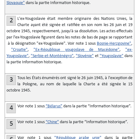
Slovaquie"
dans la partie Information historique.
L'ex-Yougoslavie était membre originaire des Nations Unies, la
2
Charte ayant été signée et ratifiée en son nom les 26 juin et 19
octobre 1945, respectivement, jusqu'à sa dissolution. Les actes effectués
par l'ex-Yougoslavie figurent dans les notes de bas de page se rapportant
à la désignation "ex-Yougoslavie". Voir note 1 sous
Bosnie-Herzgovine"
,
"Croatie"
,
"Ex-République yougoslave de Macédoine"
,
"ex-
Yougoslavie"
,
"Serbie-et-Monténégro"
,
"Slovénie"
et
"Yougoslavie"
dans
la partie Information historique.
Tous les États énumérés ont signé le 26 juin 1945, à l'exception de
3
la Pologne, au nom de laquelle la Charte a été signée le 15
octobre 1945.
Voir note 1 sous
“Bélarus”
dans la partie “Information historique”.
4
Voir note 1 sous
“Chine”
dans la partie “Information historique”.
5
Voir note 1 sous
"République arabe unie"
dans la partie