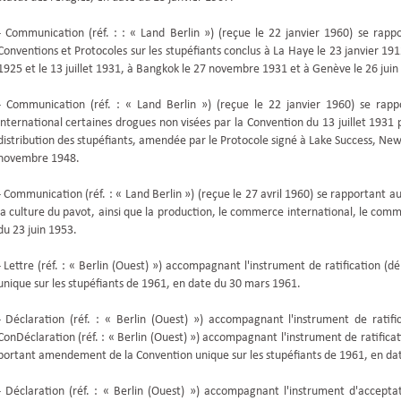
- Communication (réf. : : « Land Berlin ») (reçue le 22 janvier 1960) se rap
Conventions et Protocoles sur les stupéfiants conclus à La Haye le 23 janvier 191
1925 et le 13 juillet 1931, à Bangkok le 27 novembre 1931 et à Genève le 26 juin
- Communication (réf. : « Land Berlin ») (reçue le 22 janvier 1960) se rapp
international certaines drogues non visées par la Convention du 13 juillet 1931 
distribution des stupéfiants, amendée par le Protocole signé à Lake Success, New
novembre 1948.
- Communication (réf. : « Land Berlin ») (reçue le 27 avril 1960) se rapportant a
la culture du pavot, ainsi que la production, le commerce international, le comm
du 23 juin 1953.
- Lettre (réf. : « Berlin (Ouest) ») accompagnant l'instrument de ratification 
unique sur les stupéfiants de 1961, en date du 30 mars 1961.
- Déclaration (réf. : « Berlin (Ouest) ») accompagnant l'instrument de rati
ConDéclaration (réf. : « Berlin (Ouest) ») accompagnant l'instrument de ratifica
portant amendement de la Convention unique sur les stupéfiants de 1961, en da
- Déclaration (réf. : « Berlin (Ouest) ») accompagnant l'instrument d'accept