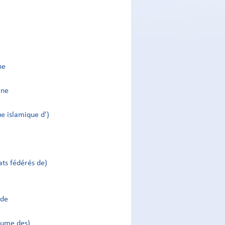
ne
ine
ue islamique d')
ats fédérés de)
nde
aume des)