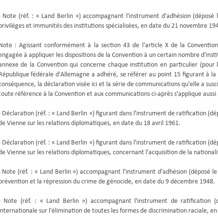
- Note (réf. : « Land Berlin ») accompagnant l'instrument d'adhésion (déposé 
privilèges et immunités des institutions spécialisées, en date du 21 novembre 19
Note : Agissant conformément à la section 43 de l'article X de la Convention
engagée à appliquer les dispositions de la Convention à un certain nombre d'insti
annexe de la Convention qui concerne chaque institution en particulier (pour 
République fédérale d'Allemagne a adhéré, se référer au point 15 figurant à la 
conséquence, la déclaration visée ici et la série de communications qu'elle a susc
toute référence à la Convention et aux communications ci-après s'applique aussi
- Déclaration (réf. : « Land Berlin ») figurant dans l'instrument de ratification 
de Vienne sur les relations diplomatiques, en date du 18 avril 1961.
- Déclaration (réf. : « Land Berlin ») figurant dans l'instrument de ratification 
de Vienne sur les relations diplomatiques, concernant l'acquisition de la nationali
- Note (réf. : « Land Berlin ») accompagnant l'instrument d'adhésion (déposé l
prévention et la répression du crime de génocide, en date du 9 décembre 1948.
- Note (réf. : « Land Berlin ») accompagnant l'instrument de ratification
internationale sur l'élimination de toutes les formes de discrimination raciale, e