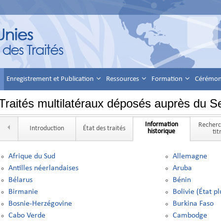
Enregistrement et Publication
Ressources
Formation
Cérémoni
Traités multilatéraux déposés auprès du Se
Information
Recherc
Introduction
État des traités
historique
tit
Afrique du Sud
Allemagne
Antilles néerlandaises
Aruba
Bélarus
Bénin
Birmanie
Bolivie (État p
Bosnie-Herzégovine
Burkina Faso
Cabo Verde
Cambodge