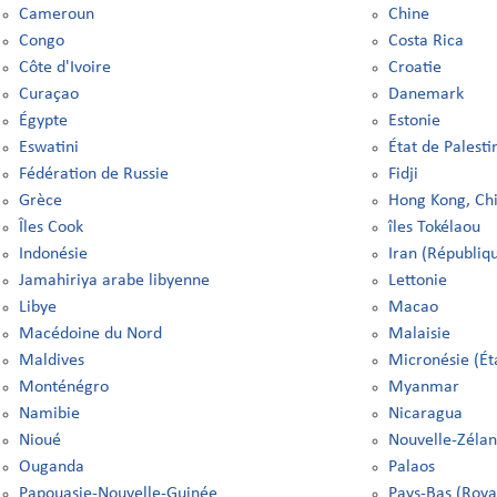
Cameroun
Chine
Congo
Costa Rica
Côte d'Ivoire
Croatie
Curaçao
Danemark
Égypte
Estonie
Eswatini
État de Palesti
Fédération de Russie
Fidji
Grèce
Hong Kong, Ch
Îles Cook
îles Tokélaou
Indonésie
Iran (Républiq
Jamahiriya arabe libyenne
Lettonie
Libye
Macao
Macédoine du Nord
Malaisie
Maldives
Micronésie (Ét
Monténégro
Myanmar
Namibie
Nicaragua
Nioué
Nouvelle-Zéla
Ouganda
Palaos
Papouasie-Nouvelle-Guinée
Pays-Bas (Roy