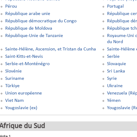
Pérou
Portugal
République arabe unie
République cen
République démocratique du Congo
République dém
République de Moldova
République tc
République-Unie de Tanzanie
Royaume-Uni d
du Nord
Sainte-Hélène, Ascension, et Tristan da Cunha
Sainte-Hélène 
Saint-Kitts-et-Nevis
Serbie
Serbie-et-Monténégro
Slovaquie
Slovénie
Sri Lanka
Suriname
Syrie
Türkiye
Ukraine
Union européenne
Venezuela (Rép
Viet Nam
Yémen
Yougoslavie (ex)
Yougoslavie (R
Afrique du Sud
Note 1
.