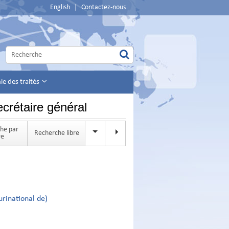
English
|
Contactez-nous
e des traités
crétaire général
he par
Recherche par
Recherche libre
re
participant
lurinational de)