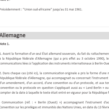
Précédemment : "Union sud-africaine" jusqu'au 31 mai 1961.
Allemagne
Note 1.
1. Avant la formation d'un seul État allemand souverain, du fait du rattachem
à la République fédérale d'Allemagne (qui a pris effet au 3 octobre 1990), 
communications liées à l'application des instruments internationaux à Berlin-Oue
2. Dans chaque cas (cité ici), la communication originale a pris la forme d'une 
République fédérale d'Allemagne, qui accompagnait ou concernait l'instrument d
d'un amendement, d'un accord, d'une convention ou d'un protocole, et aux ter
convention ou le protocole en question s'appliquait aussi au « Land Berlin » ou
compter de la date à laquelle le texte était entré en vigueur pour la République
- Communication (réf. : « Berlin (Ouest) ») accompagnant l'instrument d'a
Convention sur les privilèges et immunités des Nations Unies, en date du 13 févri