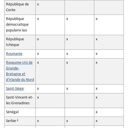
République de
x
Corée
République
x
x
x
démocratique
populaire lao
République
x
x
x
tchèque
Roumanie
x
x
x
Royaume-Uni de
x
x
x
Grande-
Bretagne et
d'Irlande du Nord
Saint-Siège
x
x
x
Saint-Vincent-et-
x
x
les Grenadines
Sénégal
x
2
Serbie
x
x
x