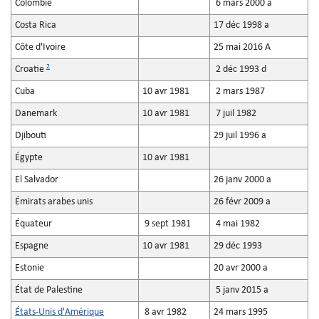
Colombie
6 mars 2000 a
Costa Rica
17 déc 1998 a
Côte d'Ivoire
25 mai 2016 A
2
Croatie
2 déc 1993 d
Cuba
10 avr 1981
2 mars 1987
Danemark
10 avr 1981
7 juil 1982
Djibouti
29 juil 1996 a
Égypte
10 avr 1981
El Salvador
26 janv 2000 a
Émirats arabes unis
26 févr 2009 a
Équateur
9 sept 1981
4 mai 1982
Espagne
10 avr 1981
29 déc 1993
Estonie
20 avr 2000 a
État de Palestine
5 janv 2015 a
États-Unis d'Amérique
8 avr 1982
24 mars 1995