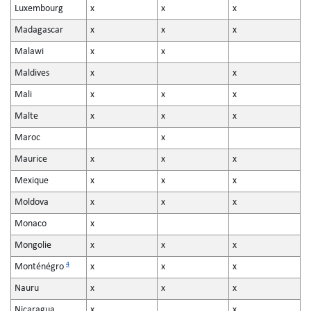
Luxembourg
x
x
x
Madagascar
x
x
x
Malawi
x
x
Maldives
x
x
Mali
x
x
x
Malte
x
x
x
Maroc
x
Maurice
x
x
x
Mexique
x
x
x
Moldova
x
x
x
Monaco
x
Mongolie
x
x
x
4
Monténégro
x
x
x
Nauru
x
x
x
Nicaragua
x
x