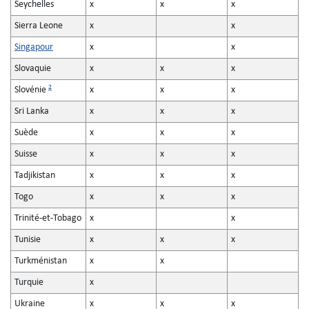
Seychelles
x
x
x
Sierra Leone
x
x
Singapour
x
x
Slovaquie
x
x
x
2
Slovénie
x
x
x
Sri Lanka
x
x
x
Suède
x
x
x
Suisse
x
x
x
Tadjikistan
x
x
x
Togo
x
x
x
Trinité-et-Tobago
x
x
Tunisie
x
x
x
Turkménistan
x
x
Turquie
x
Ukraine
x
x
x