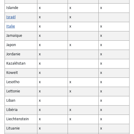
Islande
x
x
x
Israël
x
x
Italie
x
x
x
Jamaïque
x
x
Japon
x
x
x
Jordanie
x
x
Kazakhstan
x
x
Koweït
x
x
Lesotho
x
x
x
Lettonie
x
x
x
Liban
x
x
Libéria
x
x
x
Liechtenstein
x
x
x
Lituanie
x
x