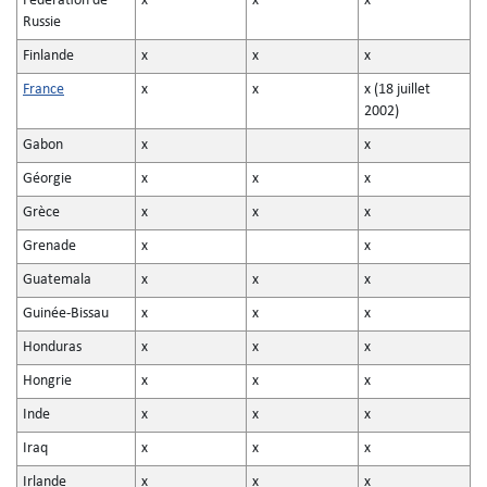
Fédération de
x
x
x
Russie
Finlande
x
x
x
France
x
x
x (18 juillet
2002)
Gabon
x
x
Géorgie
x
x
x
Grèce
x
x
x
Grenade
x
x
Guatemala
x
x
x
Guinée-Bissau
x
x
x
Honduras
x
x
x
Hongrie
x
x
x
Inde
x
x
x
Iraq
x
x
x
Irlande
x
x
x