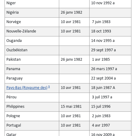
Niger
10 nov 1992 a
Nigéria
26 janv 1982
Norvège
10 avr 1981
7 juin 1983
Nouvelle-Zélande
10 avr 1981
18 oct 1993
Ouganda
14 nov 1995 a
Ouzbékistan
29 sept 1997 a
Pakistan
26 janv 1982
1 avr 1985
Panama
26 mars 1997 a
Paraguay
22 sept 2004 a
5
Pays-Bas (Royaume des)
10 avr 1981
18 juin 1987 A
Pérou
3 juil 1997 a
Philippines
15 mai 1981
15 juil 1996
Pologne
10 avr 1981
2 juin 1983
Portugal
10 avr 1981
4 avr 1997
Qatar
16 nov 2009 a