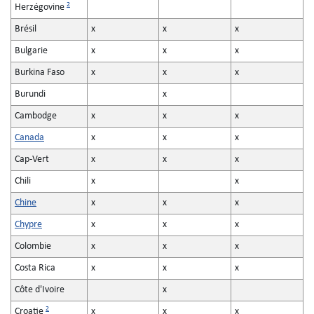
2
Herzégovine
Brésil
x
x
x
Bulgarie
x
x
x
Burkina Faso
x
x
x
Burundi
x
Cambodge
x
x
x
Canada
x
x
x
Cap-Vert
x
x
x
Chili
x
x
Chine
x
x
x
Chypre
x
x
x
Colombie
x
x
x
Costa Rica
x
x
x
Côte d'Ivoire
x
2
Croatie
x
x
x