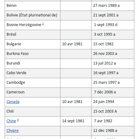
Bénin
27 mars 1989 a
Bolivie (État plurinational de)
21 sept 2001 a
2
Bosnie-Herzégovine
1 sept 1993 d
Brésil
3 oct 1995 a
Bulgarie
10 avr 1981
15 oct 1982
Burkina Faso
26 nov 2003 a
Burundi
13 juil 2012 a
Cabo Verde
16 sept 1997 a
Cambodge
25 mars 1997 a
Cameroun
7 déc 2006 a
Canada
10 avr 1981
24 juin 1994
Chili
15 oct 2003 A
3
Chine
14 sept 1981
7 avr 1982
Chypre
12 déc 1988 a