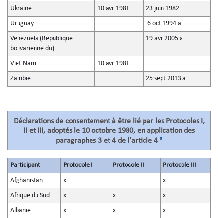
Ukraine
10 avr 1981
23 juin 1982
Uruguay
6 oct 1994 a
Venezuela (République
19 avr 2005 a
bolivarienne du)
Viet Nam
10 avr 1981
Zambie
25 sept 2013 a
Déclarations de consentement à être lié par les Protocoles I,
II et III, adoptés le 10 octobre 1980, en application des
8
paragraphes 3 et 4 de l'article 4
Participant
Protocole I
Protocole II
Protocole III
Afghanistan
x
x
Afrique du Sud
x
x
x
Albanie
x
x
x