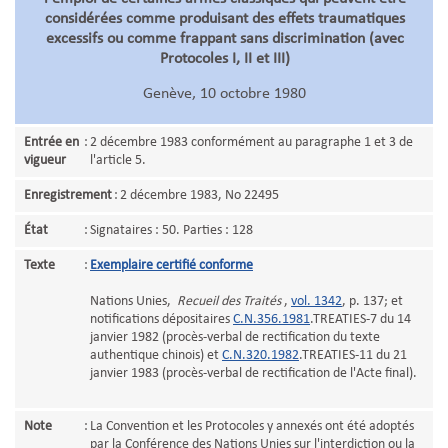
considérées comme produisant des effets traumatiques
excessifs ou comme frappant sans discrimination (avec
Protocoles I, II et III)
Genève, 10 octobre 1980
Entrée en
:
2 décembre 1983 conformément au paragraphe 1 et 3 de
vigueur
l'article 5.
Enregistrement
:
2 décembre 1983, No 22495
État
:
Signataires : 50. Parties : 128
Texte
:
Exemplaire certifié conforme
Nations Unies,
Recueil des Traités
,
vol. 1342
, p. 137; et
notifications dépositaires
C.N.356.1981
.TREATIES-7 du 14
janvier 1982 (procès-verbal de rectification du texte
authentique chinois) et
C.N.320.1982
.TREATIES-11 du 21
janvier 1983 (procès-verbal de rectification de l'Acte final).
Note
:
La Convention et les Protocoles y annexés ont été adoptés
par la Conférence des Nations Unies sur l'interdiction ou la