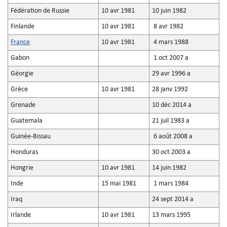
Fédération de Russie
10 avr 1981
10 juin 1982
Finlande
10 avr 1981
8 avr 1982
France
10 avr 1981
4 mars 1988
Gabon
1 oct 2007 a
Géorgie
29 avr 1996 a
Grèce
10 avr 1981
28 janv 1992
Grenade
10 déc 2014 a
Guatemala
21 juil 1983 a
Guinée-Bissau
6 août 2008 a
Honduras
30 oct 2003 a
Hongrie
10 avr 1981
14 juin 1982
Inde
15 mai 1981
1 mars 1984
Iraq
24 sept 2014 a
Irlande
10 avr 1981
13 mars 1995