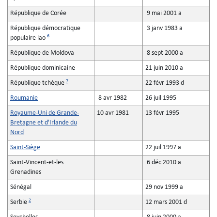
République de Corée
9 mai 2001 a
République démocratique
3 janv 1983 a
6
populaire lao
République de Moldova
8 sept 2000 a
République dominicaine
21 juin 2010 a
7
République tchèque
22 févr 1993 d
Roumanie
8 avr 1982
26 juil 1995
Royaume-Uni de Grande-
10 avr 1981
13 févr 1995
Bretagne et d'Irlande du
Nord
Saint-Siège
22 juil 1997 a
Saint-Vincent-et-les
6 déc 2010 a
Grenadines
Sénégal
29 nov 1999 a
2
Serbie
12 mars 2001 d