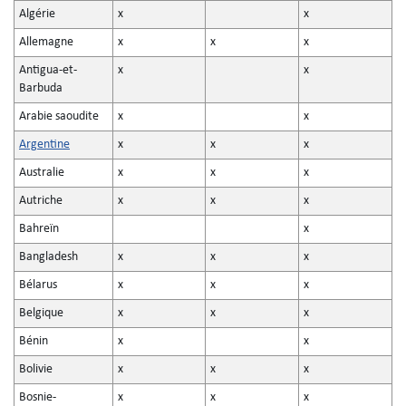
Algérie
x
x
Allemagne
x
x
x
Antigua-et-
x
x
Barbuda
Arabie saoudite
x
x
Argentine
x
x
x
Australie
x
x
x
Autriche
x
x
x
Bahreïn
x
Bangladesh
x
x
x
Bélarus
x
x
x
Belgique
x
x
x
Bénin
x
x
Bolivie
x
x
x
Bosnie-
x
x
x