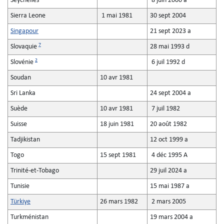
Seychelles
8 juin 2000 a
Sierra Leone
1 mai 1981
30 sept 2004
Singapour
21 sept 2023 a
7
Slovaquie
28 mai 1993 d
2
Slovénie
6 juil 1992 d
Soudan
10 avr 1981
Sri Lanka
24 sept 2004 a
Suède
10 avr 1981
7 juil 1982
Suisse
18 juin 1981
20 août 1982
Tadjikistan
12 oct 1999 a
Togo
15 sept 1981
4 déc 1995 A
Trinité-et-Tobago
29 juil 2024 a
Tunisie
15 mai 1987 a
Türkiye
26 mars 1982
2 mars 2005
Turkménistan
19 mars 2004 a