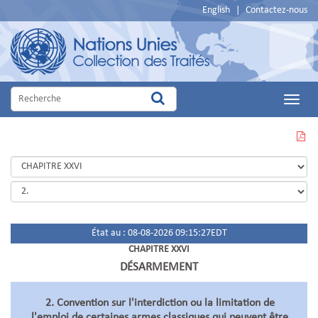
English
|
Contactez-nous
Main
Menu
VOIR
CETTE
PAGE
EN
PDF
État au : 08-08-2026 09:15:27EDT
CHAPITRE XXVI
DÉSARMEMENT
2. Convention sur l'interdiction ou la limitation de
l'emploi de certaines armes classiques qui peuvent être