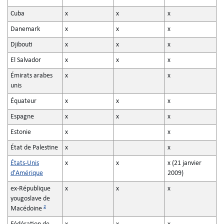
Cuba
x
x
x
Danemark
x
x
x
Djibouti
x
x
x
El Salvador
x
x
x
Émirats arabes
x
x
unis
Équateur
x
x
x
Espagne
x
x
x
Estonie
x
x
État de Palestine
x
x
États-Unis
x
x
x (21 janvier
d'Amérique
2009)
ex-République
x
x
x
yougoslave de
2
Macédoine