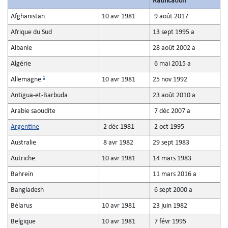
Ratification
Afghanistan
10 avr 1981
9 août 2017
Afrique du Sud
13 sept 1995 a
Albanie
28 août 2002 a
Algérie
6 mai 2015 a
1
Allemagne
10 avr 1981
25 nov 1992
Antigua-et-Barbuda
23 août 2010 a
Arabie saoudite
7 déc 2007 a
Argentine
2 déc 1981
2 oct 1995
Australie
8 avr 1982
29 sept 1983
Autriche
10 avr 1981
14 mars 1983
Bahreïn
11 mars 2016 a
Bangladesh
6 sept 2000 a
Bélarus
10 avr 1981
23 juin 1982
Belgique
10 avr 1981
7 févr 1995