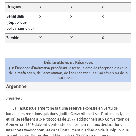
Uruguay
x
x
x
Venezuela
x
x
x
(République
bolivarienne du)
Zambie
X
X
X
Déclarations et Réserves
(En l'absence d'indication précédant le texte, la date de réception est celle
de la ratification, de l'acceptation, de l'approbation, de l'adhésion ou de la
succession.)
Argentine
Réserve :
La République argentine fait une réserve expresse en vertu de
laquelle les mentions qui, dans [ladite Convention et ses Protocoles I, II
et III] se réfèrent aux Protocoles de 1977 additionnels aux Convention de
Genève de 1949 doivent s'entendre conformément aux déclarations
interprétatives contenues dans l'instrument d'adhésion de la République
argentine aux Protocoles additionnels de 1977 susmentionnés.