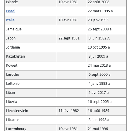
Islande
10 avr 1981
22 août 2008
Israël
22 mars 1995 a
Italie
10 avr 1981
20 janv 1995
Jamaïque
25 sept 2008 a
Japon
22 sept 1981
9 juin 1982 A
Jordanie
19 oct 1995 a
Kazakhstan
8 juil 2009 a
Koweït
24 mai 2013 a
Lesotho
6 sept 2000 a
Lettonie
4 janv 1993 a
Liban
5 avr 2017 a
Libéria
16 sept 2005 a
Liechtenstein
11 févr 1982
16 août 1989
Lituanie
3 juin 1998 a
Luxembourg
10 avr 1981
21 mai 1996