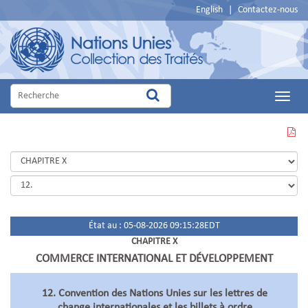
English
|
Contactez-nous
Main
Menu
VOIR
CETTE
PAGE
EN
PDF
État au : 05-08-2026 09:15:28EDT
CHAPITRE X
COMMERCE INTERNATIONAL ET DÉVELOPPEMENT
12. Convention des Nations Unies sur les lettres de
change internationales et les billets à ordre