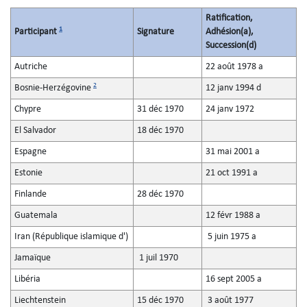
Ratification,
1
Participant
Signature
Adhésion(a),
Succession(d)
Autriche
22 août 1978 a
2
Bosnie-Herzégovine
12 janv 1994 d
Chypre
31 déc 1970
24 janv 1972
El Salvador
18 déc 1970
Espagne
31 mai 2001 a
Estonie
21 oct 1991 a
Finlande
28 déc 1970
Guatemala
12 févr 1988 a
Iran (République islamique d')
5 juin 1975 a
Jamaïque
1 juil 1970
Libéria
16 sept 2005 a
Liechtenstein
15 déc 1970
3 août 1977