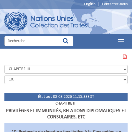
English
|
Contactez-nous
Main
Menu
VOIR
CETTE
PAGE
EN
PDF
État au : 08-08-2026 11:15:33EDT
CHAPITRE III
PRIVILÈGES ET IMMUNITÉS, RELATIONS DIPLOMATIQUES ET
CONSULAIRES, ETC