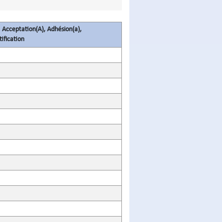
 Acceptation(A), Adhésion(a),
ification