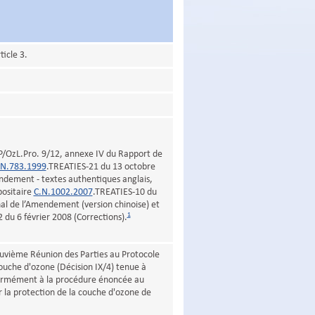
icle 3.
P/OzL.Pro. 9/12, annexe IV du Rapport de
.N.783.1999
.TREATIES-21 du 13 octobre
endement - textes authentiques anglais,
positaire
C.N.1002.2007
.TREATIES-10 du
nal de l’Amendement (version chinoise) et
1
 du 6 février 2008 (Corrections).
euvième Réunion des Parties au Protocole
couche d'ozone (Décision IX/4) tenue à
ormément à la procédure énoncée au
r la protection de la couche d'ozone de