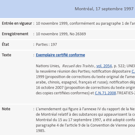
Montréal, 17 septembre 1997
Entrée en vigueur
:
10 novembre 1999, conformément au paragraphe 1 de l'art
Enregistrement
:
10 novembre 1999, No 26369
État
:
Parties : 197
Texte
:
Exemplaire certifié conforme
Nations Unies,
Recueil des Traités
,
vol. 2054
, p. 522; UNE
la neuvième réunion des Parties; notification dépositaire
C
1999 (proposition de corrections du texte original de l’am
arabe, chinois, espagnol, français et russe); notification dé
16 octobre 2007 (proposition de corrections du texte origi
des copies certifiées conformes) et
C.N.71.2008
.TREATIES-2
Note
:
L'amendement qui figure à l'annexe IV du rapport de la N
de Montréal relatif à des substances qui appauvrissent la 
Montréal du 15 au 17 septembre 1997, a été adopté conf
paragraphe 4 de l'article 9 de la Convention de Vienne pou
1985.