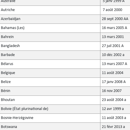
Australie
5 janv 1999 A
Autriche
7 août 2000
Azerbaïdjan
28 sept 2000 AA
Bahamas (Les)
16 mars 2005 A
Bahreïn
13 mars 2001
Bangladesh
27 juil 2001 A
Barbade
10 déc 2002 a
Bélarus
13 mars 2007 A
Belgique
11 août 2004
Belize
17 janv 2008 A
Bénin
16 nov 2007
Bhoutan
23 août 2004 a
Bolivie (État plurinational de)
12 avr 1999 a
Bosnie-Herzégovine
11 août 2003 a
Botswana
21 févr 2013 a