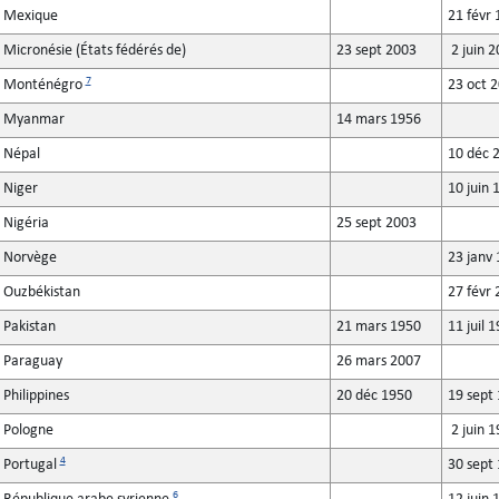
Mexique
21 févr 
Micronésie (États fédérés de)
23 sept 2003
2 juin 
7
Monténégro
23 oct 
Myanmar
14 mars 1956
Népal
10 déc 
Niger
10 juin 
Nigéria
25 sept 2003
Norvège
23 janv 
Ouzbékistan
27 févr 
Pakistan
21 mars 1950
11 juil 
Paraguay
26 mars 2007
Philippines
20 déc 1950
19 sept
Pologne
2 juin 1
4
Portugal
30 sept
6