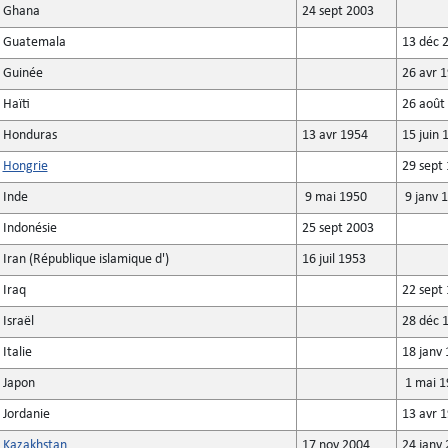
Ghana
24 sept 2003
Guatemala
13 déc 
Guinée
26 avr 
Haïti
26 août
Honduras
13 avr 1954
15 juin 
Hongrie
29 sept
Inde
9 mai 1950
9 janv 
Indonésie
25 sept 2003
Iran (République islamique d')
16 juil 1953
Iraq
22 sept
Israël
28 déc 
Italie
18 janv 
Japon
1 mai 1
Jordanie
13 avr 
Kazakhstan
17 nov 2004
24 janv