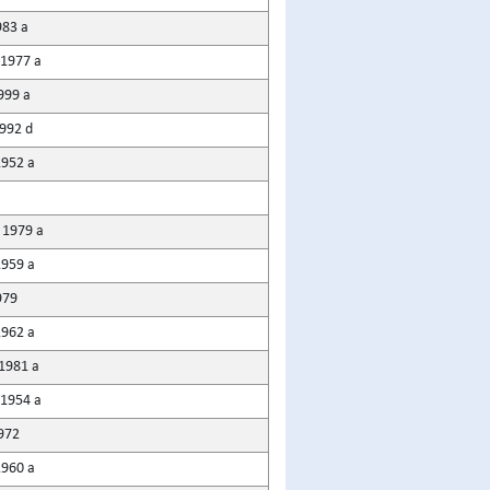
983 a
 1977 a
999 a
1992 d
1952 a
 1979 a
1959 a
979
1962 a
 1981 a
 1954 a
1972
1960 a