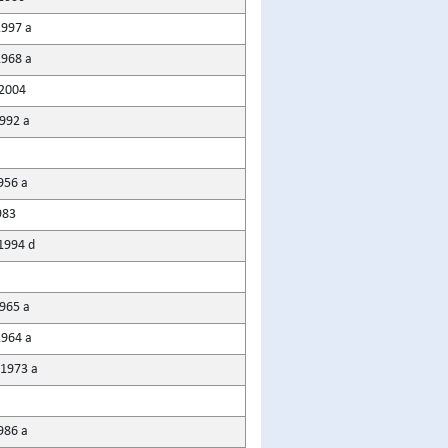
1997 a
1968 a
 2004
1992 a
956 a
983
1994 d
1965 a
1964 a
 1973 a
986 a