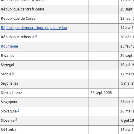
République arabe syrienne
12 juin 
République centrafricaine
29 sept
République de Corée
13 févr 
République démocratique populaire lao
14 avr 
8
République tchèque
30 déc 
Roumanie
15 févr 
Rwanda
26 sept
Sénégal
19 juil 
5
Serbie
12 mars
Seychelles
5 mai 1
Sierra Leone
26 sept 2003
Singapour
26 oct 
8
Slovaquie
28 mai 
5
Slovénie
6 juil 1
Sri Lanka
15 avr 