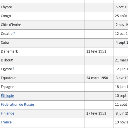
Chypre
5 oct 1
Congo
25 août
Côte d'Ivoire
2 nov 1
5
Croatie
12 oct 
Cuba
4 sept 
Danemark
12 févr 1951
Djibouti
21 mars
6
Égypte
12 juin 
Équateur
24 mars 1950
3 avr 1
Espagne
18 juin 
Éthiopie
10 sept
Fédération de Russie
11 août
Finlande
27 févr 1953
8 juin 
France
19 nov 