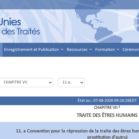
Enregistrement et Publication
Ressources
Formation
Cérémoni
État au : 07-08-2026 09:16:26EDT
1
CHAPITRE VII
TRAITE DES ÊTRES HUMAINS
11. a Convention pour la répression de la traite des êtres hum
prostitution d'autrui