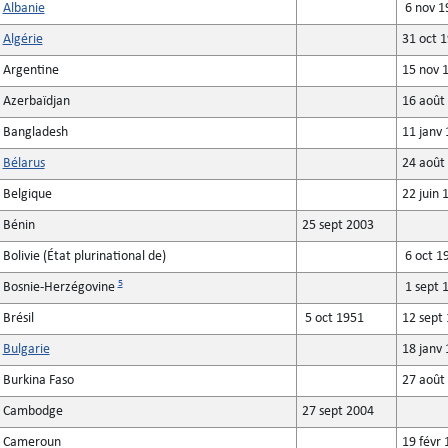
Albanie
6 nov 1
Algérie
31 oct 
Argentine
15 nov 
Azerbaïdjan
16 août
Bangladesh
11 janv 
Bélarus
24 août
Belgique
22 juin 
Bénin
25 sept 2003
Bolivie (État plurinational de)
6 oct 1
5
Bosnie-Herzégovine
1 sept 
Brésil
5 oct 1951
12 sept
Bulgarie
18 janv 
Burkina Faso
27 août
Cambodge
27 sept 2004
Cameroun
19 févr 