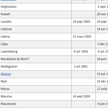
Kirghizistan
5 sept 
Koweït
20 nov 
Lesotho
24 sept 2003
24 sept
Lettonie
14 avr 
Libéria
21 mars 1950
Libye
3 déc 1
Luxembourg
9 oct 1950
5 oct 1
5
Macédoine du Nord
18 janv 
Madagascar
1 oct 2001
Malawi
13 oct 
Mali
23 déc 
Maroc
17 août
Maurice
24 sept 2003
Mauritanie
6 juin 1