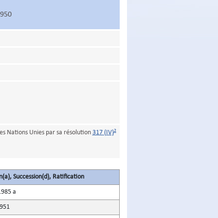
1950
2
s Nations Unies par sa résolution
317 (IV)
(a), Succession(d), Ratification
1985 a
1951