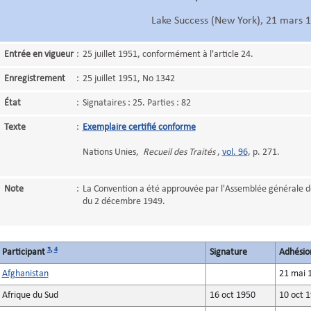
Lake Success (New York), 21 mars 
Entrée en vigueur
:
25 juillet 1951, conformément à l'article 24.
Enregistrement
:
25 juillet 1951, No 1342
État
:
Signataires : 25. Parties : 82
Texte
:
Exemplaire certifié conforme
Nations Unies,
Recueil des Traités
,
vol. 96
, p. 271.
Note
:
La Convention a été approuvée par l'Assemblée générale de
du 2 décembre 1949.
3
,
4
Participant
Signature
Adhésion
Afghanistan
21 mai 
Afrique du Sud
16 oct 1950
10 oct 