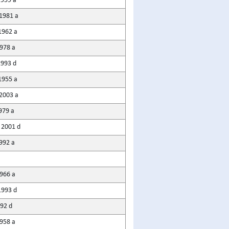
1959 a
 1981 a
1962 a
1978 a
1993 d
1955 a
 2003 a
1979 a
 2001 d
992 a
1966 a
1993 d
992 d
1958 a