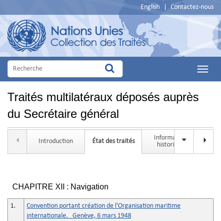
English
|
Contactez-nous
Main
Menu
Traités multilatéraux déposés auprès
du Secrétaire général
Information
Rech
Introduction
État des traités
historique
CHAPITRE XII : Navigation
1.
Convention portant création de l'Organisation maritime
internationale. Genève, 6 mars 1948