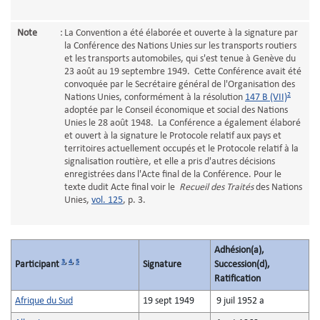
Note
:
La Convention a été élaborée et ouverte à la signature par
la Conférence des Nations Unies sur les transports routiers
et les transports automobiles, qui s'est tenue à Genève du
23 août au 19 septembre 1949. Cette Conférence avait été
convoquée par le Secrétaire général de l'Organisation des
2
Nations Unies, conformément à la résolution
147 B (VII)
adoptée par le Conseil économique et social des Nations
Unies le 28 août 1948. La Conférence a également élaboré
et ouvert à la signature le Protocole relatif aux pays et
territoires actuellement occupés et le Protocole relatif à la
signalisation routière, et elle a pris d'autres décisions
enregistrées dans l'Acte final de la Conférence. Pour le
texte dudit Acte final voir le
Recueil des Traités
des Nations
Unies,
vol. 125
, p. 3.
Adhésion(a),
3
,
4
,
5
Participant
Signature
Succession(d),
Ratification
Afrique du Sud
19 sept 1949
9 juil 1952 a