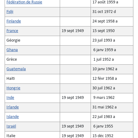
Fédération de Russie
17 août 1959 a
Fidji
31 oct 1972 d
Finlande
24 sept 1958 a
France
19 sept 1949
15 sept 1950
Géorgie
23 juil 1993 a
Ghana
6 janv 1959 a
Grèce
1 juil 1952 a
Guatemala
10 janv 1962 a
Haïti
12 févr 1958 a
Hongrie
30 juil 1962 a
Inde
19 sept 1949
9 mars 1962
Irlande
31 mai 1962 a
Islande
22 juil 1983 a
Israël
19 sept 1949
6 janv 1955
Italie
19 sept 1949
15 déc 1952