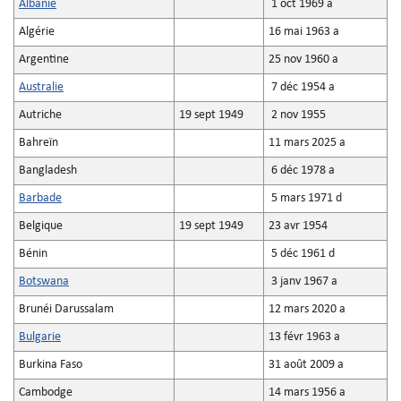
Albanie
1 oct 1969 a
Algérie
16 mai 1963 a
Argentine
25 nov 1960 a
Australie
7 déc 1954 a
Autriche
19 sept 1949
2 nov 1955
Bahreïn
11 mars 2025 a
Bangladesh
6 déc 1978 a
Barbade
5 mars 1971 d
Belgique
19 sept 1949
23 avr 1954
Bénin
5 déc 1961 d
Botswana
3 janv 1967 a
Brunéi Darussalam
12 mars 2020 a
Bulgarie
13 févr 1963 a
Burkina Faso
31 août 2009 a
Cambodge
14 mars 1956 a