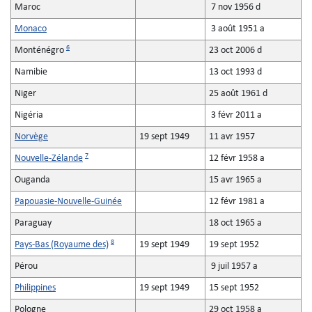
Maroc
7 nov 1956 d
Monaco
3 août 1951 a
6
Monténégro
23 oct 2006 d
Namibie
13 oct 1993 d
Niger
25 août 1961 d
Nigéria
3 févr 2011 a
Norvège
19 sept 1949
11 avr 1957
7
Nouvelle-Zélande
12 févr 1958 a
Ouganda
15 avr 1965 a
Papouasie-Nouvelle-Guinée
12 févr 1981 a
Paraguay
18 oct 1965 a
8
Pays-Bas (Royaume des)
19 sept 1949
19 sept 1952
Pérou
9 juil 1957 a
Philippines
19 sept 1949
15 sept 1952
Pologne
29 oct 1958 a