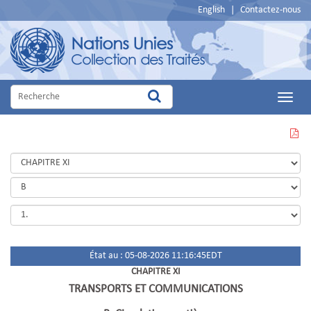
English
|
Contactez-nous
Main
Menu
VOIR
CETTE
PAGE
EN
PDF
État au : 05-08-2026 11:16:45EDT
CHAPITRE XI
TRANSPORTS ET COMMUNICATIONS