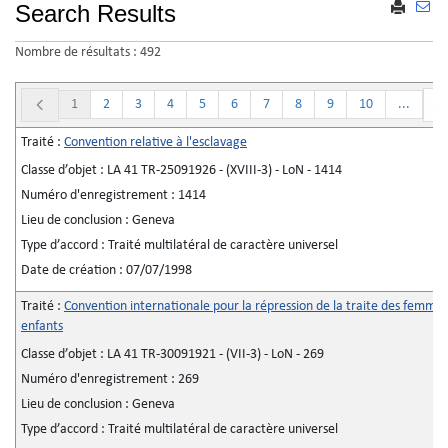
Search Results
ENVO
IMPRIME
UN
Nombre de résultats : 492
MAIL
1
2
3
4
5
6
7
8
9
10
...
Traité :
Convention relative à l'esclavage
Classe d’objet :
LA 41 TR-25091926 - (XVIII-3) - LoN - 1414
Numéro d'enregistrement :
1414
Lieu de conclusion :
Geneva
Type d’accord :
Traité multilatéral de caractère universel
Date de création :
07/07/1998
Traité :
Convention internationale pour la répression de la traite des femmes
enfants
Classe d’objet :
LA 41 TR-30091921 - (VII-3) - LoN - 269
Numéro d'enregistrement :
269
Lieu de conclusion :
Geneva
Type d’accord :
Traité multilatéral de caractère universel