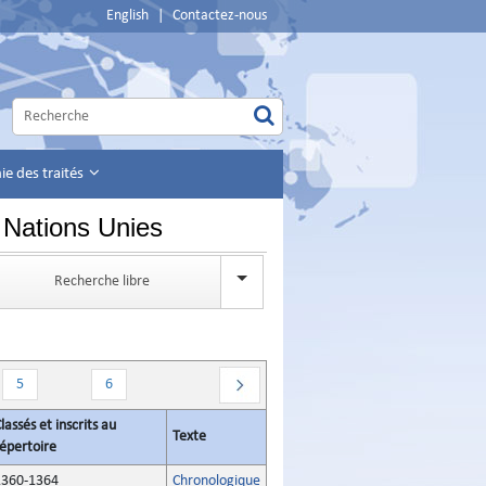
English
|
Contactez-nous
e des traités
 Nations Unies
Recherche libre
5
6
lassés et inscrits au
Texte
épertoire
1360-1364
Chronologique