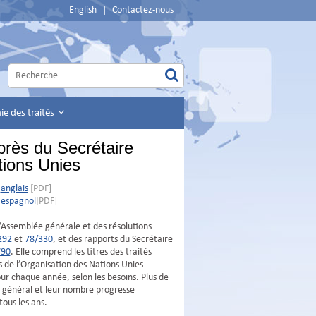
English
|
Contactez-nous
e des traités
près du Secrétaire
tions Unies
anglais
[PDF]
espagnol
[PDF]
’Assemblée générale et des résolutions
292
et
78/330
, et des rapports du Secrétaire
790
. Elle comprend les titres des traités
s de l’Organisation des Nations Unies –
jour chaque année, selon les besoins. Plus de
 général et leur nombre progresse
tous les ans.