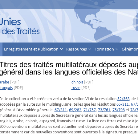
Enregistrement et Publication
Ressources
Formation
Cérémoni
Titres des traités multilatéraux déposés au
général dans les langues officielles des Na
arabe
[PDF]
chinois
[PDF]
français
[PDF]
russe
[PDF]
Cette collection a été créée en vertu de la section VI de la résolution
52/363
de l
adoptées par la suite sur le multilinguisme, telles que les résolutions
65/311
,
67/
général à l’Assemblée générale
67/311
,
69/282
,
71/757
,
73/761
,
75/798
et
78/
multilatéraux déposés auprès du Secrétaire général dans les six langues officielle
anglais, arabe, chinois, espagnol, français et russe. La liste des titres est mise à 
600 conventions multilatérales sont actuellement déposées auprès du Secrétaire
constamment car de nouvelles conventions sont ouvertes à la signature presque 