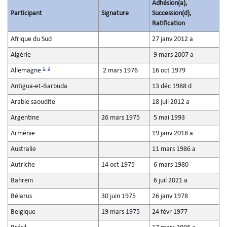
Adhésion(a),
Participant
Signature
Succession(d),
Ratification
Afrique du Sud
27 janv 2012 a
Algérie
9 mars 2007 a
1
,
2
Allemagne
2 mars 1976
16 oct 1979
Antigua-et-Barbuda
13 déc 1988 d
Arabie saoudite
18 juil 2012 a
Argentine
26 mars 1975
5 mai 1993
Arménie
19 janv 2018 a
Australie
11 mars 1986 a
Autriche
14 oct 1975
6 mars 1980
Bahreïn
6 juil 2021 a
Bélarus
30 juin 1975
26 janv 1978
Belgique
19 mars 1975
24 févr 1977