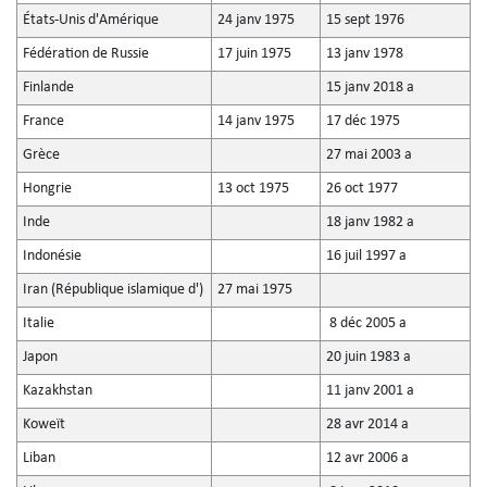
États-Unis d'Amérique
24 janv 1975
15 sept 1976
Fédération de Russie
17 juin 1975
13 janv 1978
Finlande
15 janv 2018 a
France
14 janv 1975
17 déc 1975
Grèce
27 mai 2003 a
Hongrie
13 oct 1975
26 oct 1977
Inde
18 janv 1982 a
Indonésie
16 juil 1997 a
Iran (République islamique d')
27 mai 1975
Italie
8 déc 2005 a
Japon
20 juin 1983 a
Kazakhstan
11 janv 2001 a
Koweït
28 avr 2014 a
Liban
12 avr 2006 a