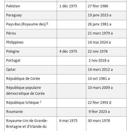
Pakistan
1 déc 1975
27 févr 1986
Paraguay
19 janv 2023 a
6
Pays-Bas (Royaume des)
26 janv 1981 a
Pérou
21 mars 1979 a
Philippines
14 mai 2024 a
Pologne
4 déc 1975
22 nov 1978
Portugal
2 nov 2018 a
Qatar
14 mars 2012 a
République de Corée
14 oct 1981 a
République populaire
10 mars 2009 a
démocratique de Corée
7
République tchèque
22 févr 1993 d
Roumanie
9 févr 2023 a
Royaume-Uni de Grande-
6 mai 1975
30 mars 1978
Bretagne et d'Irlande du