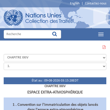
English
|
Contactez-nous
Main
Menu
VOIR
CETTE
PAGE
EN
PDF
État au : 09-08-2026 03:15:28EDT
CHAPITRE XXIV
ESPACE EXTRA-ATMOSPHÉRIQUE
1 . Convention sur l'immatriculation des objets lancés
dans l'espace extra-atmosphérique