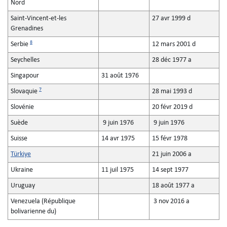
Nord
Saint-Vincent-et-les
27 avr 1999 d
Grenadines
8
Serbie
12 mars 2001 d
Seychelles
28 déc 1977 a
Singapour
31 août 1976
7
Slovaquie
28 mai 1993 d
Slovénie
20 févr 2019 d
Suède
9 juin 1976
9 juin 1976
Suisse
14 avr 1975
15 févr 1978
Türkiye
21 juin 2006 a
Ukraine
11 juil 1975
14 sept 1977
Uruguay
18 août 1977 a
Venezuela (République
3 nov 2016 a
bolivarienne du)