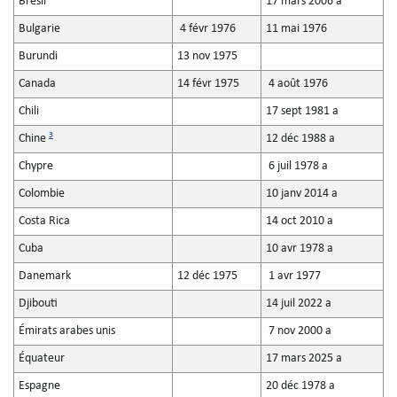
Brésil
17 mars 2006 a
Bulgarie
4 févr 1976
11 mai 1976
Burundi
13 nov 1975
Canada
14 févr 1975
4 août 1976
Chili
17 sept 1981 a
3
Chine
12 déc 1988 a
Chypre
6 juil 1978 a
Colombie
10 janv 2014 a
Costa Rica
14 oct 2010 a
Cuba
10 avr 1978 a
Danemark
12 déc 1975
1 avr 1977
Djibouti
14 juil 2022 a
Émirats arabes unis
7 nov 2000 a
Équateur
17 mars 2025 a
Espagne
20 déc 1978 a