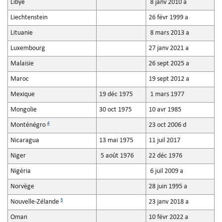
Libye
8 janv 2010 a
Liechtenstein
26 févr 1999 a
Lituanie
8 mars 2013 a
Luxembourg
27 janv 2021 a
Malaisie
26 sept 2025 a
Maroc
19 sept 2012 a
Mexique
19 déc 1975
1 mars 1977
Mongolie
30 oct 1975
10 avr 1985
4
Monténégro
23 oct 2006 d
Nicaragua
13 mai 1975
11 juil 2017
Niger
5 août 1976
22 déc 1976
Nigéria
6 juil 2009 a
Norvège
28 juin 1995 a
5
Nouvelle-Zélande
23 janv 2018 a
Oman
10 févr 2022 a