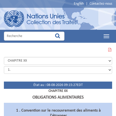
English
|
Contactez-nous
Main
Menu
VOIR
CETTE
PAGE
EN
PDF
État au : 08-08-2026 09:15:27EDT
CHAPITRE XX
OBLIGATIONS ALIMENTAIRES
1 . Convention sur le recouvrement des aliments à
l'étranger