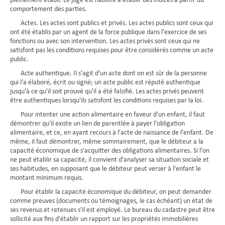
pleinement établi. Le juge est habilité à établir des indices à partir du
comportement des parties.
Actes. Les actes sont publics et privés. Les actes publics sont ceux qui
ont été établis par un agent de la force publique dans l'exercice de ses
fonctions ou avec son intervention. Les actes privés sont ceux qui ne
satisfont pas les conditions requises pour être considérés comme un acte
public.
Acte authentique. Il s'agit d'un acte dont on est sûr de la personne
qui l'a élaboré, écrit ou signé; un acte public est réputé authentique
jusqu'à ce qu'il soit prouvé qu'il a été falsifié. Les actes privés peuvent
être authentiques lorsqu'ils satisfont les conditions requises par la loi.
Pour intenter une action alimentaire en faveur d'un enfant, il faut
démontrer qu'il existe un lien de parentlée à payer l'obligation
alimentaire, et ce, en ayant recours à l'acte de naissance de l'enfant. De
même, il faut démontrer, même sommairement, que le débiteur a la
capacité économique de s'acquitter des obligations alimentaires. Si l'on
ne peut établir sa capacité, il convient d'analyser sa situation sociale et
ses habitudes, en supposant que le débiteur peut verser à l'enfant le
montant minimum requis.
Pour établir la capacité économique du débiteur, on peut demander
comme preuves (documents ou témoignages, le cas échéant) un état de
ses revenus et retenues s'il est employé. Le bureau du cadastre peut être
sollicité aux fins d'établir un rapport sur les propriétés immobilières