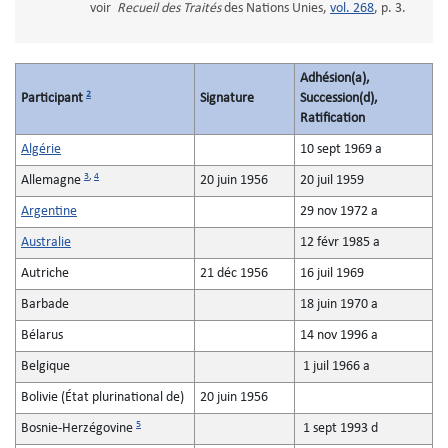
voir
Recueil des Traités
des Nations Unies,
vol. 268
, p. 3.
Adhésion(a),
2
Participant
Signature
Succession(d),
Ratification
Algérie
10 sept 1969 a
3
,
4
Allemagne
20 juin 1956
20 juil 1959
Argentine
29 nov 1972 a
Australie
12 févr 1985 a
Autriche
21 déc 1956
16 juil 1969
Barbade
18 juin 1970 a
Bélarus
14 nov 1996 a
Belgique
1 juil 1966 a
Bolivie (État plurinational de)
20 juin 1956
5
Bosnie-Herzégovine
1 sept 1993 d