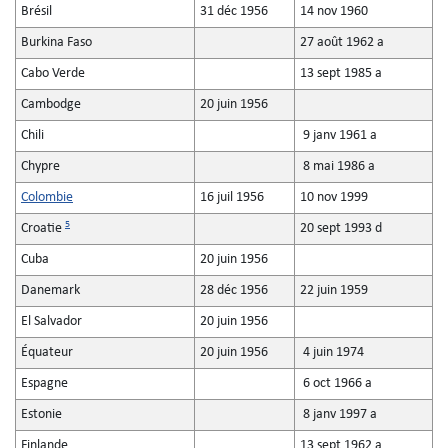
Brésil
31 déc 1956
14 nov 1960
Burkina Faso
27 août 1962 a
Cabo Verde
13 sept 1985 a
Cambodge
20 juin 1956
Chili
9 janv 1961 a
Chypre
8 mai 1986 a
Colombie
16 juil 1956
10 nov 1999
5
Croatie
20 sept 1993 d
Cuba
20 juin 1956
Danemark
28 déc 1956
22 juin 1959
El Salvador
20 juin 1956
Équateur
20 juin 1956
4 juin 1974
Espagne
6 oct 1966 a
Estonie
8 janv 1997 a
Finlande
13 sept 1962 a