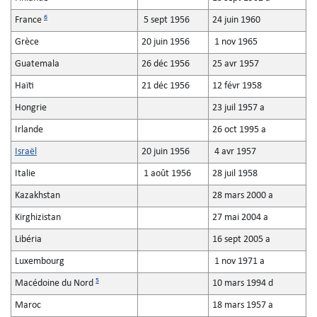
6
France
5 sept 1956
24 juin 1960
Grèce
20 juin 1956
1 nov 1965
Guatemala
26 déc 1956
25 avr 1957
Haïti
21 déc 1956
12 févr 1958
Hongrie
23 juil 1957 a
Irlande
26 oct 1995 a
Israël
20 juin 1956
4 avr 1957
Italie
1 août 1956
28 juil 1958
Kazakhstan
28 mars 2000 a
Kirghizistan
27 mai 2004 a
Libéria
16 sept 2005 a
Luxembourg
1 nov 1971 a
5
Macédoine du Nord
10 mars 1994 d
Maroc
18 mars 1957 a