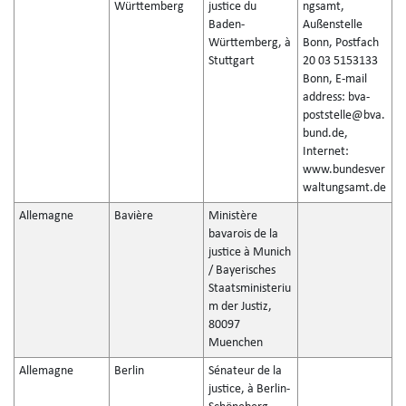
Württemberg
justice du
ngsamt,
Baden-
Außenstelle
Württemberg, à
Bonn, Postfach
Stuttgart
20 03 5153133
Bonn, E-mail
address: bva-
poststelle@bva.
bund.de,
Internet:
www.bundesver
waltungsamt.de
Allemagne
Bavière
Ministère
bavarois de la
justice à Munich
/ Bayerisches
Staatsministeriu
m der Justiz,
80097
Muenchen
Allemagne
Berlin
Sénateur de la
justice, à Berlin-