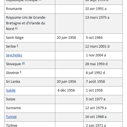
République tchèque
30 sept 1993 d
Roumanie
10 avr 1991 a
Royaume-Uni de Grande-
13 mars 1975 a
Bretagne et d'Irlande du
11
Nord
Saint-Siège
20 juin 1956
5 oct 1964
5
Serbie
12 mars 2001 d
Seychelles
1 nov 2004 a
10
Slovaquie
28 mai 1993 d
5
Slovénie
6 juil 1992 d
Sri Lanka
20 juin 1956
7 août 1958
Suède
4 déc 1956
1 oct 1958
Suisse
5 oct 1977 a
Suriname
12 oct 1979 a
Tunisie
16 oct 1968 a
Türkiye
2 juin 1971 a