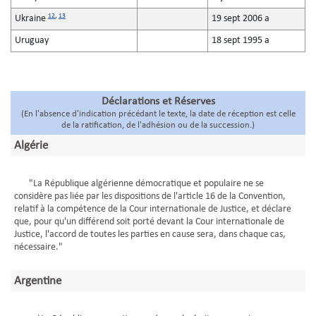
12
,
13
Ukraine
19 sept 2006 a
Uruguay
18 sept 1995 a
Déclarations et Réserves
(En l'absence d'indication précédant le texte, la date de réception est celle
de la ratification, de l'adhésion ou de la succession.)
Algérie
"La République algérienne démocratique et populaire ne se
considère pas liée par les dispositions de l'article 16 de la Convention,
relatif à la compétence de la Cour internationale de Justice, et déclare
que, pour qu'un différend soit porté devant la Cour internationale de
Justice, l'accord de toutes les parties en cause sera, dans chaque cas,
nécessaire."
Argentine