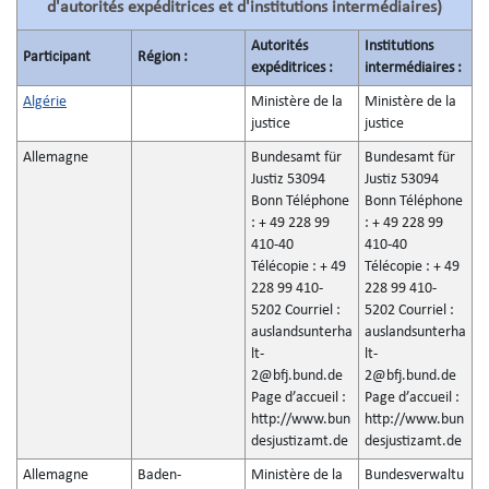
d'autorités expéditrices et d'institutions intermédiaires)
Autorités
Institutions
Participant
Région :
expéditrices :
intermédiaires :
Algérie
Ministère de la
Ministère de la
justice
justice
Allemagne
Bundesamt für
Bundesamt für
Justiz 53094
Justiz 53094
Bonn Téléphone
Bonn Téléphone
: + 49 228 99
: + 49 228 99
410-40
410-40
Télécopie : + 49
Télécopie : + 49
228 99 410-
228 99 410-
5202 Courriel :
5202 Courriel :
auslandsunterha
auslandsunterha
lt-
lt-
2@bfj.bund.de
2@bfj.bund.de
Page d’accueil :
Page d’accueil :
http://www.bun
http://www.bun
desjustizamt.de
desjustizamt.de
Allemagne
Baden-
Ministère de la
Bundesverwaltu