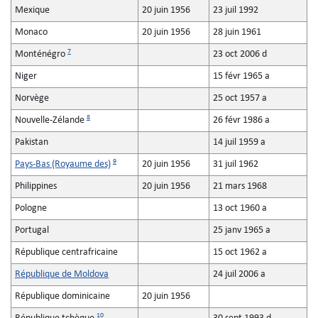
Mexique
20 juin 1956
23 juil 1992
Monaco
20 juin 1956
28 juin 1961
7
Monténégro
23 oct 2006 d
Niger
15 févr 1965 a
Norvège
25 oct 1957 a
8
Nouvelle-Zélande
26 févr 1986 a
Pakistan
14 juil 1959 a
9
Pays-Bas (Royaume des)
20 juin 1956
31 juil 1962
Philippines
20 juin 1956
21 mars 1968
Pologne
13 oct 1960 a
Portugal
25 janv 1965 a
République centrafricaine
15 oct 1962 a
République de Moldova
24 juil 2006 a
République dominicaine
20 juin 1956
10