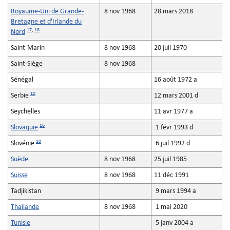
Royaume-Uni de Grande-
8 nov 1968
28 mars 2018
Bretagne et d'Irlande du
17
,
18
Nord
Saint-Marin
8 nov 1968
20 juil 1970
Saint-Siège
8 nov 1968
Sénégal
16 août 1972 a
10
Serbie
12 mars 2001 d
Seychelles
11 avr 1977 a
16
Slovaquie
1 févr 1993 d
10
Slovénie
6 juil 1992 d
Suède
8 nov 1968
25 juil 1985
Suisse
8 nov 1968
11 déc 1991
Tadjikistan
9 mars 1994 a
Thaïlande
8 nov 1968
1 mai 2020
Tunisie
5 janv 2004 a