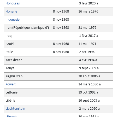
Honduras
3 févr 2020 a
Hongrie
8 nov 1968
16 mars 1976
Indonésie
8 nov 1968
Iran (République islamique d')
8 nov 1968
21 mai 1976
Iraq
1 févr 2017 a
Israël
8 nov 1968
11 mai 1971
Italie
8 nov 1968
2 oct 1996
Kazakhstan
4 avr 1994 a
Kenya
9 sept 2009 a
Kirghizistan
30 août 2006 a
Koweït
14 mars 1980 a
Lettonie
19 oct 1992 a
Libéria
16 sept 2005 a
Liechtenstein
2 mars 2020 a
Lituanie
20 nov 1991 a