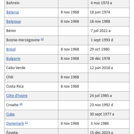
Bahreïn
4 mai 1973 a
Bélarus
8 nov 1968
18 juin 1974
Belgique
8 nov 1968
16 nov 1988
Bénin
7 juil 2022 a
10
Bosnie-Herzégovine
1 sept 1993 d
Brésil
8 nov 1968
29 oct 1980
Bulgarie
8 nov 1968
28 déc 1978
Cabo Verde
12 juin 2018 a
Chili
8 nov 1968
Costa Rica
8 nov 1968
Côte d'Ivoire
24 juil 1985 a
10
Croatie
23 nov 1992 d
Cuba
30 sept 1977 a
11
Danemark
8 nov 1968
3 nov 1986
Égypte
15 déc 2023 a