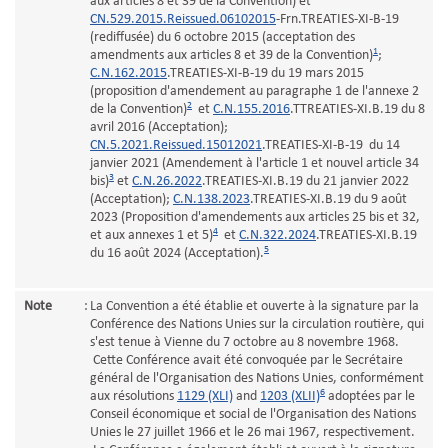
aux articles 8 et 39 de la Convention) et
CN.529.2015.Reissued.06102015
-Frn.TREATIES-XI-B-19
(rediffusée) du 6 octobre 2015 (acceptation des
1
amendments aux articles 8 et 39 de la Convention)
;
C.N.162.2015
.TREATIES-XI-B-19 du 19 mars 2015
(proposition d'amendement au paragraphe 1 de l'annexe 2
2
de la Convention)
et
C.N.155.2016
.TTREATIES-XI.B.19 du 8
avril 2016 (Acceptation);
CN.5.2021.Reissued.15012021
.TREATIES-XI-B-19 du 14
janvier 2021 (Amendement à l'article 1 et nouvel article 34
3
bis)
et
C.N.26.2022
.TREATIES-XI.B.19 du 21 janvier 2022
(Acceptation);
C.N.138.2023
.TREATIES-XI.B.19 du 9 août
2023 (Proposition d'amendements aux articles 25 bis et 32,
4
et aux annexes 1 et 5)
et
C.N.322.2024
.TREATIES-XI.B.19
5
du 16 août 2024 (Acceptation).
Note
:
La Convention a été établie et ouverte à la signature par la
Conférence des Nations Unies sur la circulation routière, qui
s'est tenue à Vienne du 7 octobre au 8 novembre 1968.
Cette Conférence avait été convoquée par le Secrétaire
général de l'Organisation des Nations Unies, conformément
6
aux résolutions
1129 (XLI)
and
1203 (XLII)
adoptées par le
Conseil économique et social de l'Organisation des Nations
Unies le 27 juillet 1966 et le 26 mai 1967, respectivement.