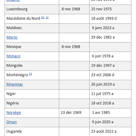
Luxembourg
8 nov 1968
25 nov 1975
10
,
12
Macédoine du Nord
18 août 1993 d
Maldives
9 janv 2023 a
Maroc
29 déc 1982 a
Mexique
8 nov 1968
Monaco
6 juin 1978 a
Mongolie
19 déc 1997 a
13
Monténégro
23 oct 2006 d
Myanmar
26 juin 2019 a
Niger
11 juil 1975 a
Nigéria
18 oct 2018 a
Norvège
23 déc 1969
1 avr 1985
Oman
9 juin 2020 a
Ouganda
23 août 2022 a