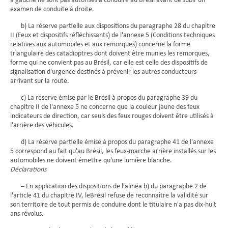
à gauche ne sont pas autorisés à conduire au Brésil avant de subir un
examen de conduite à droite.
b) La réserve partielle aux dispositions du paragraphe 28 du chapitre
II (Feux et dispositifs réfléchissants) de l'annexe 5 (Conditions techniques
relatives aux automobiles et aux remorques) concerne la forme
triangulaire des catadioptres dont doivent être munies les remorques,
forme qui ne convient pas au Brésil, car elle est celle des dispositifs de
signalisation d'urgence destinés à prévenir les autres conducteurs
arrivant sur la route.
c) La réserve émise par le Brésil à propos du paragraphe 39 du
chapitre II de l'annexe 5 ne concerne que la couleur jaune des feux
indicateurs de direction, car seuls des feux rouges doivent être utilisés à
l'arrière des véhicules.
d) La réserve partielle émise à propos du paragraphe 41 de l'annexe
5 correspond au fait qu'au Brésil, les feux-marche arrière installés sur les
automobiles ne doivent émettre qu'une lumière blanche.
Déclarations
– En application des dispositions de l'alinéa b) du paragraphe 2 de
l'article 41 du chapitre IV, leBrésil refuse de reconnaître la validité sur
son territoire de tout permis de conduire dont le titulaire n'a pas dix-huit
ans révolus.