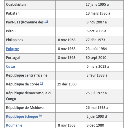
Ouzbékistan
17 janv 1995 a
Pakistan
19 mars 1986 a
14
Pays-Bas (Royaume des)
8 nov 2007 a
Pérou
6 oct 2006 a
Philippines
8 nov 1968
27 déc 1973
Pologne
8 nov 1968
23 août 1984
Portugal
8 nov 1968
30 sept 2010
Qatar
6 mars 2013 a
République centrafricaine
3 févr 1988 a
15
République de Corée
29 déc 1969
République démocratique du
25 juil 1977 a
Congo
République de Moldova
26 mai 1993 a
16
République tchèque
2 juin 1993 d
Roumanie
8 nov 1968
9 déc 1980