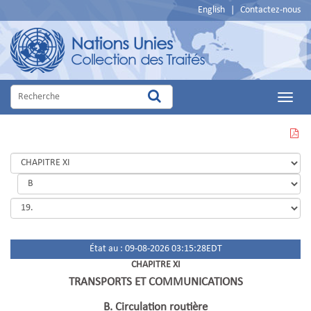
English
|
Contactez-nous
Main
Menu
VOIR
CETTE
PAGE
EN
PDF
État au : 09-08-2026 03:15:28EDT
CHAPITRE XI
TRANSPORTS ET COMMUNICATIONS
B. Circulation routière