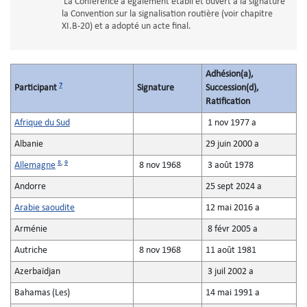
La Conférence a également établi et ouvert à la signature
la Convention sur la signalisation routière (voir chapitre
XI.B-20) et a adopté un acte final.
Adhésion(a),
7
Participant
Signature
Succession(d),
Ratification
Afrique du Sud
1 nov 1977 a
Albanie
29 juin 2000 a
8
,
9
Allemagne
8 nov 1968
3 août 1978
Andorre
25 sept 2024 a
Arabie saoudite
12 mai 2016 a
Arménie
8 févr 2005 a
Autriche
8 nov 1968
11 août 1981
Azerbaïdjan
3 juil 2002 a
Bahamas (Les)
14 mai 1991 a