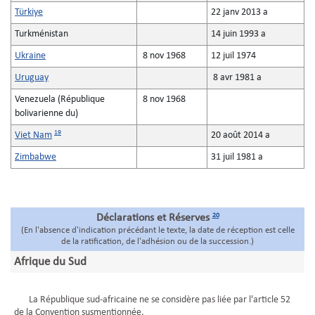
Türkiye
22 janv 2013 a
Turkménistan
14 juin 1993 a
Ukraine
8 nov 1968
12 juil 1974
Uruguay
8 avr 1981 a
Venezuela (République
8 nov 1968
bolivarienne du)
19
Viet Nam
20 août 2014 a
Zimbabwe
31 juil 1981 a
20
Déclarations et Réserves
(En l'absence d'indication précédant le texte, la date de réception est celle
de la ratification, de l'adhésion ou de la succession.)
Afrique du Sud
La République sud-africaine ne se considère pas liée par l'article 52
de la Convention susmentionnée.