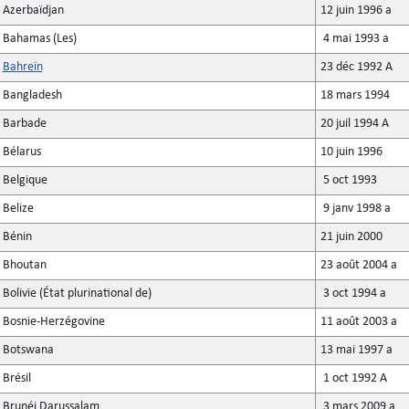
Azerbaïdjan
12 juin 1996 a
Bahamas (Les)
4 mai 1993 a
Bahreïn
23 déc 1992 A
Bangladesh
18 mars 1994
Barbade
20 juil 1994 A
Bélarus
10 juin 1996
Belgique
5 oct 1993
Belize
9 janv 1998 a
Bénin
21 juin 2000
Bhoutan
23 août 2004 a
Bolivie (État plurinational de)
3 oct 1994 a
Bosnie-Herzégovine
11 août 2003 a
Botswana
13 mai 1997 a
Brésil
1 oct 1992 A
Brunéi Darussalam
3 mars 2009 a