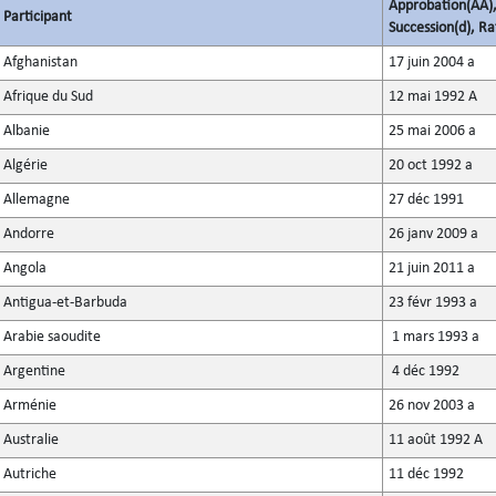
Approbation(AA),
Participant
Succession(d), Rat
Afghanistan
17 juin 2004 a
Afrique du Sud
12 mai 1992 A
Albanie
25 mai 2006 a
Algérie
20 oct 1992 a
Allemagne
27 déc 1991
Andorre
26 janv 2009 a
Angola
21 juin 2011 a
Antigua-et-Barbuda
23 févr 1993 a
Arabie saoudite
1 mars 1993 a
Argentine
4 déc 1992
Arménie
26 nov 2003 a
Australie
11 août 1992 A
Autriche
11 déc 1992