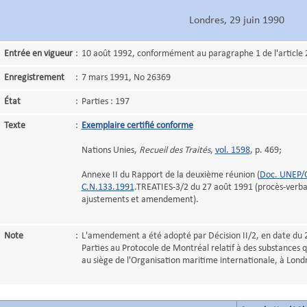
Londres, 29 juin 1990
Entrée en vigueur
:
10 août 1992, conformément au paragraphe 1 de l'article 
Enregistrement
:
7 mars 1991, No 26369
État
:
Parties : 197
Texte
:
Exemplaire certifié conforme
Nations Unies,
Recueil des Traités
,
vol. 1598
, p. 469;
Annexe II du Rapport de la deuxième réunion (
Doc. UNEP/O
C.N.133.1991
.TREATIES-3/2 du 27 août 1991 (procès-verbal
ajustements et amendement).
Note
:
L'amendement a été adopté par Décision II/2, en date du 2
Parties au Protocole de Montréal relatif à des substances 
au siège de l'Organisation maritime internationale, à Londr