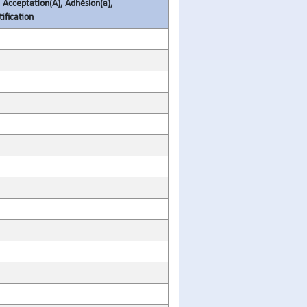
 Acceptation(A), Adhésion(a),
ification