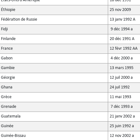
États-Unis d'Amérique
18 déc 1991
Éthiopie
25 nov 2009
Fédération de Russie
13 janv 1992 A
Fidji
9 déc 1994 a
Finlande
20 déc 1991 A
France
12 févr 1992 AA
Gabon
4 déc 2000 a
Gambie
13 mars 1995
Géorgie
12 juil 2000 a
Ghana
24 juil 1992
Grèce
11 mai 1993
Grenade
7 déc 1993 a
Guatemala
21 janv 2002 a
Guinée
25 juin 1992 a
Guinée-Bissau
12 nov 2002 a