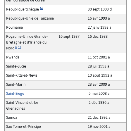
démocratique de Corée
14
République tchèque
30 sept 1993 d
République-Unie de Tanzanie
16 avr 1993 a
Roumanie
27 janv 1993 a
Royaume-Uni de Grande-
16 sept 1987
16 déc 1988
Bretagne et d'Irlande du
6
,
15
Nord
Rwanda
11 oct 2001 a
Sainte-Lucie
28 juil 1993 a
Saint-Kitts-et-Nevis
10 août 1992 a
Saint-Marin
23 avr 2009 a
Saint-Siège
5 mai 2008 a
Saint-Vincent-et-les
2 déc 1996 a
Grenadines
Samoa
21 déc 1992 a
Sao Tomé-et-Principe
19 nov 2001 a