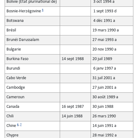
Bolivie (État plurinational de)
3 oct 1994 a
5
Bosnie-Herzégovine
1 sept 1993 d
Botswana
4 déc 1991 a
Brésil
19 mars 1990 a
Brunéi Darussalam
27 mai 1993 a
Bulgarie
20 nov 1990 a
Burkina Faso
14 sept 1988
20 juil 1989
Burundi
6 janv 1997 a
Cabo Verde
31 juil 2001 a
Cambodge
27 juin 2001 a
Cameroun
30 août 1989 a
Canada
16 sept 1987
30 juin 1988
Chili
14 juin 1988
26 mars 1990
6
,
7
Chine
14 juin 1991 a
Chypre
28 mai 1992 a