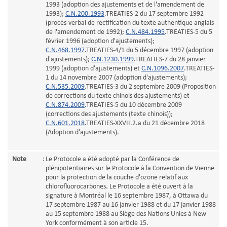
1993 (adoption des ajustements et de l'amendement de
1993);
C.N.200.1993
.TREATIES-2 du 17 septembre 1992
(procès-verbal de rectification du texte authentique anglais
de l'amendement de 1992);
C.N.484.1995
.TREATIES-5 du 5
février 1996 (adoption d'ajustements);
C.N.468.1997
.TREATIES-4/1 du 5 décembre 1997 (adoption
d'ajustements);
C.N.1230.1999
.TREATIES-7 du 28 janvier
1999 (adoption d’ajustements) et
C.N.1096.2007
.TREATIES-
1 du 14 novembre 2007 (adoption d'ajustements);
C.N.535.2009
.TREATIES-3 du 2 septembre 2009 (Proposition
de corrections du texte chinois des ajustements) et
C.N.874.2009
.TREATIES-5 du 10 décembre 2009
(corrections des ajustements (texte chinois));
C.N.601.2018
.TREATIES-XXVII.2.a du 21 décembre 2018
(Adoption d'ajustements).
Note
:
Le Protocole a été adopté par la Conférence de
plénipotentiaires sur le Protocole à la Convention de Vienne
pour la protection de la couche d'ozone relatif aux
chlorofluorocarbones. Le Protocole a été ouvert à la
signature à Montréal le 16 septembre 1987, à Ottawa du
17 septembre 1987 au 16 janvier 1988 et du 17 janvier 1988
au 15 septembre 1988 au Siège des Nations Unies à New
York conformément à son article 15.