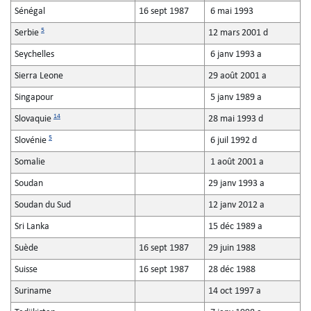
Sénégal
16 sept 1987
6 mai 1993
5
Serbie
12 mars 2001 d
Seychelles
6 janv 1993 a
Sierra Leone
29 août 2001 a
Singapour
5 janv 1989 a
14
Slovaquie
28 mai 1993 d
5
Slovénie
6 juil 1992 d
Somalie
1 août 2001 a
Soudan
29 janv 1993 a
Soudan du Sud
12 janv 2012 a
Sri Lanka
15 déc 1989 a
Suède
16 sept 1987
29 juin 1988
Suisse
16 sept 1987
28 déc 1988
Suriname
14 oct 1997 a