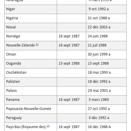
Nicaragua
5 mars 1993 a
Niger
9 oct 1992 a
Nigéria
31 oct 1988 a
Nioué
22 déc 2003 a
Norvège
16 sept 1987
24 juin 1988
11
Nouvelle-Zélande
16 sept 1987
21 juil 1988
Oman
30 juin 1999 a
Ouganda
15 sept 1988
15 sept 1988
Ouzbékistan
18 mai 1993 a
Pakistan
18 déc 1992 a
Palaos
29 mai 2001 a
Panama
16 sept 1987
3 mars 1989
Papouasie-Nouvelle-Guinée
27 oct 1992 a
Paraguay
3 déc 1992 a
12
Pays-Bas (Royaume des)
16 sept 1987
16 déc 1988 A