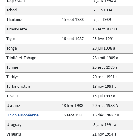
Tadjikistan
7 janv 1998 a
Tchad
7 juin 1994
Thaïlande
15 sept 1988
7 juil 1989
Timor-Leste
16 sept 2009 a
Togo
16 sept 1987
25 févr 1991
Tonga
29 juil 1998 a
Trinité-et-Tobago
28 août 1989 a
Tunisie
25 sept 1989 a
Türkiye
20 sept 1991 a
Turkménistan
18 nov 1993 a
Tuvalu
15 juil 1993 a
Ukraine
18 févr 1988
20 sept 1988 A
Union européenne
16 sept 1987
16 déc 1988 AA
Uruguay
8 janv 1991 a
Vanuatu
21 nov 1994 a