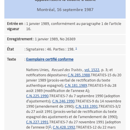
Montréal, 16 septembre 1987
Entrée en
:
1 janvier 1989, conformément au paragraphe 1 de l'article
vigueur
16.
Enregistrement
:
1 janvier 1989, No 26369
1
État
:
Signataires : 46. Parties : 198.
Texte
:
Exemplaire certifié conforme
Nations Unies,
Recueil des Traités
,
vol. 1522
, p. 3; et
notifications dépositaires
C.N.285.1988
.TREATIES-15 du 20
janvier 1989 (procès-verbal de rectification du texte
authentique espagnol);
C.N.181.1989
.TREATIES-9 du 28
août 1989 (modification de l'annexe A);
C.N.225.1990
.TREATIES-7 du 7 septembre 1990 (adoption
d'ajustements);
C.N.246.1990
.TREATIES-9 du 14 novembre
1990 (amendement de 1990);
C.N.133.1991
.TREATIES-3/2
du 27 août 1991 (procès-verbal de rectification du texte
espagnol des ajustements et de l'amendement de 1990);
C.N.227.1991
.TREATIES-7 du 27 novembre 1991 (adoption
2
de l'annexe D)
;
C.N.428.1992
.TREATIES-12 du 22 mars