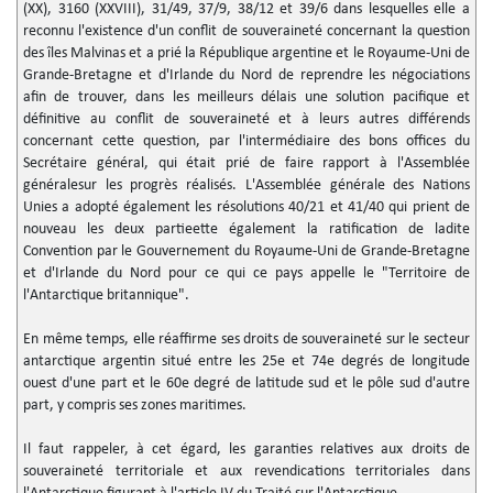
(XX), 3160 (XXVIII), 31/49, 37/9, 38/12 et 39/6 dans lesquelles elle a
reconnu l'existence d'un conflit de souveraineté concernant la question
des îles Malvinas et a prié la République argentine et le Royaume-Uni de
Grande-Bretagne et d'Irlande du Nord de reprendre les négociations
afin de trouver, dans les meilleurs délais une solution pacifique et
définitive au conflit de souveraineté et à leurs autres différends
concernant cette question, par l'intermédiaire des bons offices du
Secrétaire général, qui était prié de faire rapport à l'Assemblée
généralesur les progrès réalisés. L'Assemblée générale des Nations
Unies a adopté également les résolutions 40/21 et 41/40 qui prient de
nouveau les deux partieette également la ratification de ladite
Convention par le Gouvernement du Royaume-Uni de Grande-Bretagne
et d'Irlande du Nord pour ce qui ce pays appelle le "Territoire de
l'Antarctique britannique".
En même temps, elle réaffirme ses droits de souveraineté sur le secteur
antarctique argentin situé entre les 25e et 74e degrés de longitude
ouest d'une part et le 60e degré de latitude sud et le pôle sud d'autre
part, y compris ses zones maritimes.
Il faut rappeler, à cet égard, les garanties relatives aux droits de
souveraineté territoriale et aux revendications territoriales dans