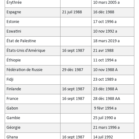
Érythrée
10 mars 2005 a
Espagne
21 juil 1988
16 déc 1988
Estonie
17 oct 1996 a
Eswatini
10 nov 1992 a
État de Palestine
18 mars 2019 a
États-Unis d'Amérique
16 sept 1987
21 avr 1988
Éthiopie
11 oct 1994 a
Fédération de Russie
29 déc 1987
10 nov 1988 A
Fidji
23 oct 1989 a
Finlande
16 sept 1987
23 déc 1988 A
France
16 sept 1987
28 déc 1988 AA
Gabon
9 févr 1994 a
Gambie
25 juil 1990 a
Géorgie
21 mars 1996 a
Ghana
16 sept 1987
14 juil 1992