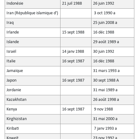
Indonésie
21 juil 1988
26 juin 1992
Iran (République islamique d')
3 oct 1990 a
Iraq
25 juin 2008 a
Irlande
15 sept 1988
16 déc 1988
Islande
29 août 1989 a
Israël
14 janv 1988
30 juin 1992
Italie
16 sept 1987
16 déc 1988
Jamaïque
31 mars 1993 a
Japon
16 sept 1987
30 sept 1988 A
Jordanie
31 mai 1989 a
Kazakhstan
26 août 1998 a
Kenya
16 sept 1987
9 nov 1988
Kirghizistan
31 mai 2000 a
Kiribati
7 janv 1993 a
Koweït
23 nov 1992 a