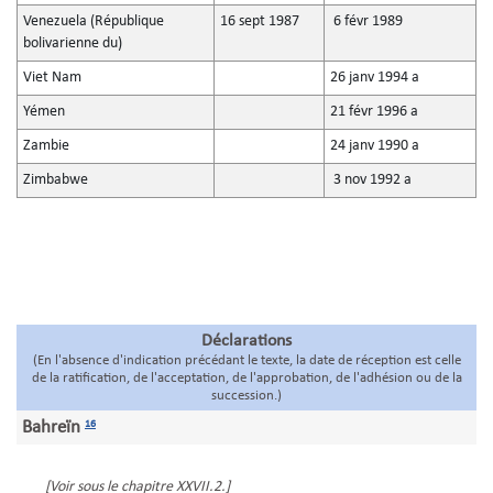
Venezuela (République
16 sept 1987
6 févr 1989
bolivarienne du)
Viet Nam
26 janv 1994 a
Yémen
21 févr 1996 a
Zambie
24 janv 1990 a
Zimbabwe
3 nov 1992 a
Déclarations
(En l'absence d'indication précédant le texte, la date de réception est celle
de la ratification, de l'acceptation, de l'approbation, de l'adhésion ou de la
succession.)
Bahreïn
16
[Voir sous le chapitre XXVII.2.]