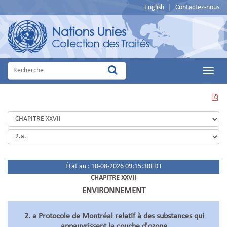
English
|
Contactez-nous
Main
Menu
VOIR
CETTE
PAGE
EN
PDF
État au : 10-08-2026 09:15:30EDT
CHAPITRE XXVII
ENVIRONNEMENT
2. a Protocole de Montréal relatif à des substances qui
appauvrissent la couche d'ozone