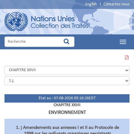
English
|
Contactez-nous
Main
Menu
VOIR
CETTE
PAGE
EN
PDF
État au : 07-08-2026 09:16:26EDT
CHAPITRE XXVII
ENVIRONNEMENT
1. j Amendements aux annexes I et II au Protocole de
1998 sur les polluants organiques persistants