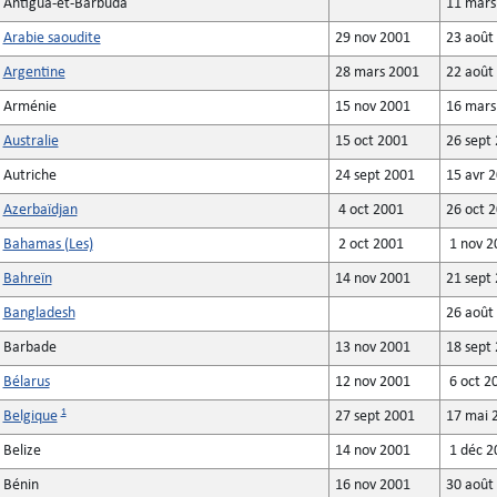
Antigua-et-Barbuda
11 mars
Arabie saoudite
29 nov 2001
23 août
Argentine
28 mars 2001
22 août
Arménie
15 nov 2001
16 mars
Australie
15 oct 2001
26 sept
Autriche
24 sept 2001
15 avr 
Azerbaïdjan
4 oct 2001
26 oct 
Bahamas (Les)
2 oct 2001
1 nov 2
Bahreïn
14 nov 2001
21 sept
Bangladesh
26 août
Barbade
13 nov 2001
18 sept
Bélarus
12 nov 2001
6 oct 2
1
Belgique
27 sept 2001
17 mai 
Belize
14 nov 2001
1 déc 2
Bénin
16 nov 2001
30 août