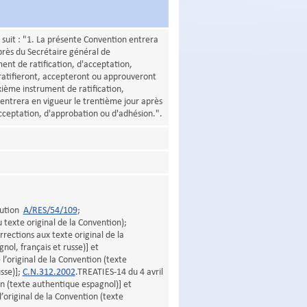
 suit : "1. La présente Convention entrera
près du Secrétaire général de
ent de ratification, d'acceptation,
 ratifieront, accepteront ou approuveront
ième instrument de ratification,
entrera en vigueur le trentième jour après
acceptation, d'approbation ou d'adhésion.".
olution
A/RES/54/109
;
 texte original de la Convention);
rections aux texte original de la
nol, français et russe)] et
 l’original de la Convention (texte
sse)];
C.N.312.2002
.TREATIES-14 du 4 avril
on (texte authentique espagnol)] et
’original de la Convention (texte