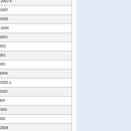
 2002 a
 2007
 2005
 2004
 2002
2002
2001
005
 2004
 2005 a
 2002
004
2004
003
 2004