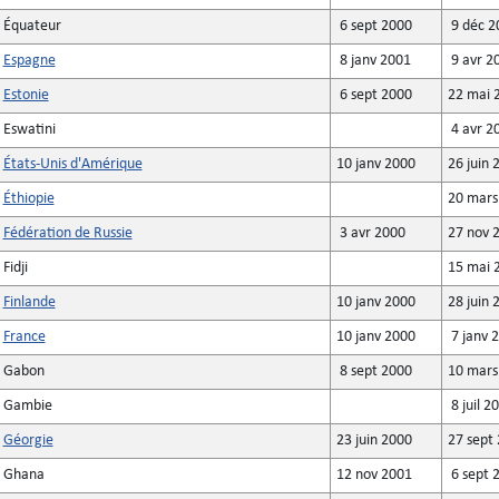
Équateur
6 sept 2000
9 déc 2
Espagne
8 janv 2001
9 avr 2
Estonie
6 sept 2000
22 mai 
Eswatini
4 avr 2
États-Unis d'Amérique
10 janv 2000
26 juin 
Éthiopie
20 mars
Fédération de Russie
3 avr 2000
27 nov 
Fidji
15 mai 
Finlande
10 janv 2000
28 juin 
France
10 janv 2000
7 janv 
Gabon
8 sept 2000
10 mars
Gambie
8 juil 2
Géorgie
23 juin 2000
27 sept
Ghana
12 nov 2001
6 sept 