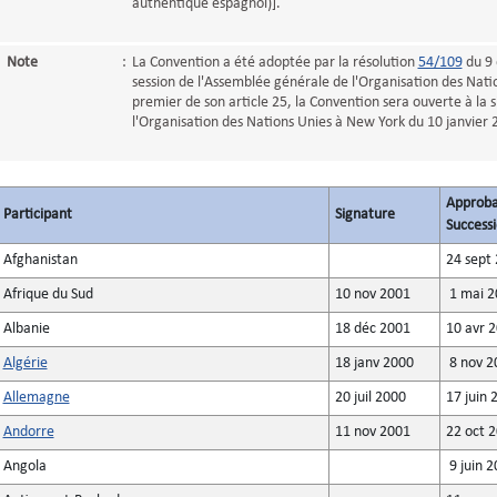
authentique espagnol)].
Note
:
La Convention a été adoptée par la résolution
54/109
du 9 
session de l'Assemblée générale de l'Organisation des Na
premier de son article 25, la Convention sera ouverte à la s
l'Organisation des Nations Unies à New York du 10 janvie
Approba
Participant
Signature
Successi
Afghanistan
24 sept
Afrique du Sud
10 nov 2001
1 mai 2
Albanie
18 déc 2001
10 avr 
Algérie
18 janv 2000
8 nov 2
Allemagne
20 juil 2000
17 juin 
Andorre
11 nov 2001
22 oct 
Angola
9 juin 2