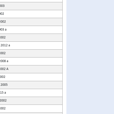
003
002
2002
003 a
2002
 2012 a
2002
2008 a
2002 A
2002
 2005
015 a
 2002
2002