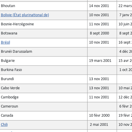
Bhoutan
14 nov 2001
22 mars
Bolivie (État plurinational de)
10 nov 2001
7 janv 
Bosnie-Herzégovine
11 nov 2001
10 juin 
Botswana
8 sept 2000
8 sept 
Brésil
10 nov 2001
16 sept
Brunéi Darussalam
4 déc 2
Bulgarie
19 mars 2001
15 avr 
Burkina Faso
1 oct 2
Burundi
13 nov 2001
Cabo Verde
13 nov 2001
10 mai 
Cambodge
11 nov 2001
12 déc 
Cameroun
6 févr 
Canada
10 févr 2000
19 févr
Chili
2 mai 2001
10 nov 