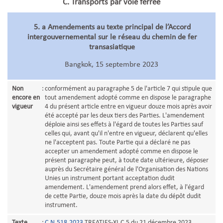
C. Transports par voie ferrée
5. a Amendements au texte principal de l’Accord
intergouvernemental sur le réseau du chemin de fer
transasiatique
Bangkok, 15 septembre 2023
Non
:
conformément au paragraphe 5 de l'article 7 qui stipule que
encore en
tout amendement adopté comme en dispose le paragraphe
vigueur
4 du présent article entre en vigueur douze mois après avoir
été accepté par les deux tiers des Parties. L'amendement
déploie ainsi ses effets à l'égard de toutes les Parties sauf
celles qui, avant qu'il n'entre en vigueur, déclarent qu'elles
ne l'acceptent pas. Toute Partie qui a déclaré ne pas
accepter un amendement adopté comme en dispose le
présent paragraphe peut, à toute date ultérieure, déposer
auprès du Secrétaire général de l'Organisation des Nations
Unies un instrument portant acceptation dudit
amendement. L'amendement prend alors effet, à l'égard
de cette Partie, douze mois après la date du dépôt dudit
instrument.
Texte
:
C.N.518.2023
.TREATIES-XI.C.5 du 21 décembre 2023