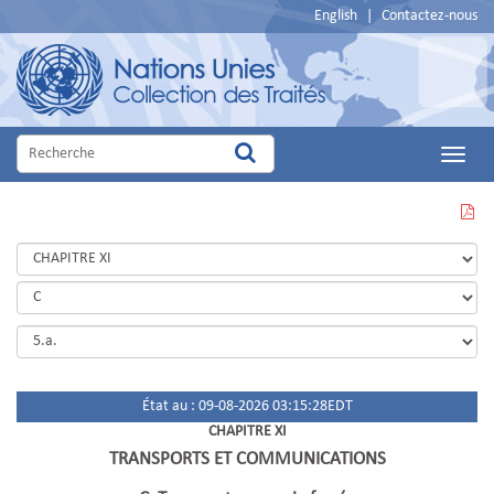
English
|
Contactez-nous
Main
Menu
VOIR
CETTE
PAGE
EN
PDF
État au : 09-08-2026 03:15:28EDT
CHAPITRE XI
TRANSPORTS ET COMMUNICATIONS