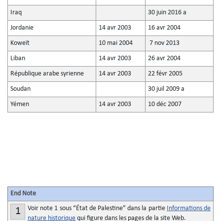
Iraq
30 juin 2016 a
Jordanie
14 avr 2003
16 avr 2004
Koweït
10 mai 2004
7 nov 2013
Liban
14 avr 2003
26 avr 2004
République arabe syrienne
14 avr 2003
22 févr 2005
Soudan
30 juil 2009 a
Yémen
14 avr 2003
10 déc 2007
End Note
Voir note 1 sous “État de Palestine” dans la partie
Informations de
1
nature historique
qui figure dans les pages de la site Web.