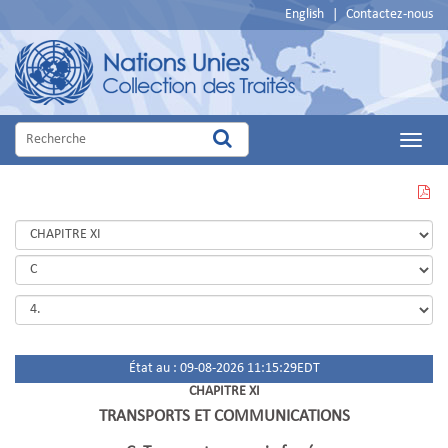
English
|
Contactez-nous
Main
Menu
VOIR
CETTE
PAGE
EN
PDF
État au : 09-08-2026 11:15:29EDT
CHAPITRE XI
TRANSPORTS ET COMMUNICATIONS