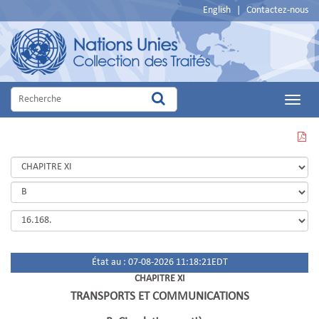
English
|
Contactez-nous
Main
Menu
VOIR
CETTE
PAGE
EN
PDF
État au : 07-08-2026 11:18:21EDT
CHAPITRE XI
TRANSPORTS ET COMMUNICATIONS