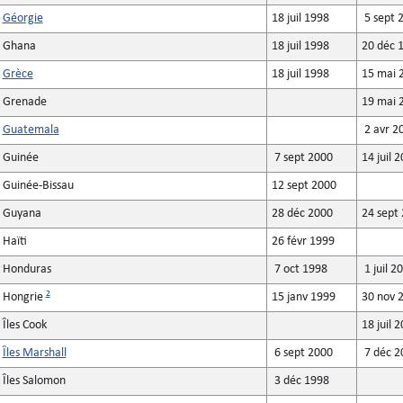
Géorgie
18 juil 1998
5 sept 
Ghana
18 juil 1998
20 déc 
Grèce
18 juil 1998
15 mai 
Grenade
19 mai 
Guatemala
2 avr 2
Guinée
7 sept 2000
14 juil 
Guinée-Bissau
12 sept 2000
Guyana
28 déc 2000
24 sept
Haïti
26 févr 1999
Honduras
7 oct 1998
1 juil 2
2
Hongrie
15 janv 1999
30 nov 
Îles Cook
18 juil 
Îles Marshall
6 sept 2000
7 déc 2
Îles Salomon
3 déc 1998