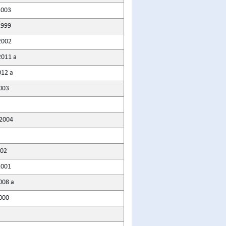
2003
1999
2002
2011 a
012 a
2003
 2004
002
2001
2008 a
000