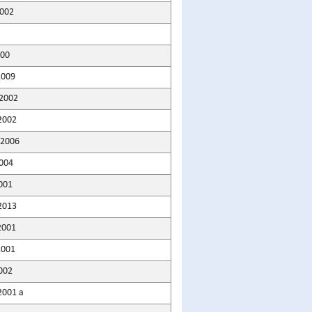
2002
000
2009
2002
2002
 2006
004
2001
 2013
2001
2001
002
2001 a