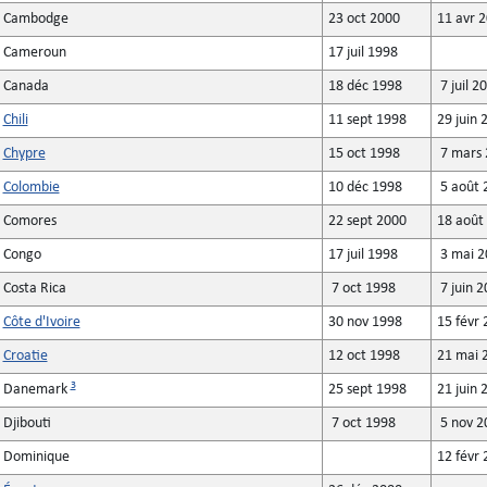
Cambodge
23 oct 2000
11 avr 
Cameroun
17 juil 1998
Canada
18 déc 1998
7 juil 2
Chili
11 sept 1998
29 juin 
Chypre
15 oct 1998
7 mars 
Colombie
10 déc 1998
5 août 
Comores
22 sept 2000
18 août
Congo
17 juil 1998
3 mai 2
Costa Rica
7 oct 1998
7 juin 
Côte d'Ivoire
30 nov 1998
15 févr
Croatie
12 oct 1998
21 mai 
3
Danemark
25 sept 1998
21 juin 
Djibouti
7 oct 1998
5 nov 2
Dominique
12 févr 