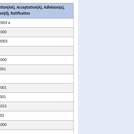
tion(AA), Acceptation(A), Adhésion(a),
on(d), Ratification
2003 a
2000
 2003
2000
2001
2001
2001
2023
002
2000