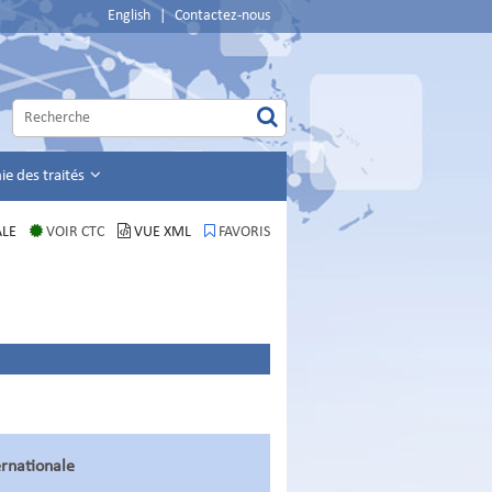
English
|
Contactez-nous
e des traités
ALE
VOIR CTC
VUE XML
FAVORIS
ernationale