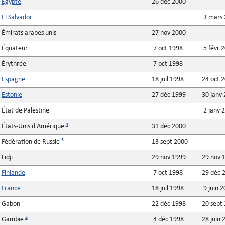
Égypte
26 déc 2000
El Salvador
3 mars 
Émirats arabes unis
27 nov 2000
Équateur
7 oct 1998
5 févr 
Érythrée
7 oct 1998
Espagne
18 juil 1998
24 oct 
Estonie
27 déc 1999
30 janv
État de Palestine
2 janv 
4
États-Unis d'Amérique
31 déc 2000
5
Fédération de Russie
13 sept 2000
Fidji
29 nov 1999
29 nov 
Finlande
7 oct 1998
29 déc 
France
18 juil 1998
9 juin 
Gabon
22 déc 1998
20 sept
2
Gambie
4 déc 1998
28 juin 