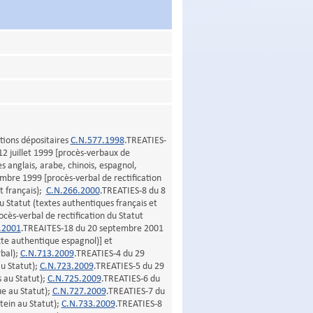
cations dépositaires
C.N.577.1998
.TREATIES-
2 juillet 1999 [procès-verbaux de
es anglais, arabe, chinois, espagnol,
bre 1999 [procès-verbal de rectification
t français);
C.N.266.2000
.TREATIES-8 du 8
u Statut (textes authentiques français et
cès-verbal de rectification du Statut
.2001
.TREAITES-18 du 20 septembre 2001
exte authentique espagnol)] et
bal);
C.N.713.2009
.TREATIES-4 du 29
u Statut);
C.N.723.2009
.TREATIES-5 du 29
 au Statut);
C.N.725.2009
.TREATIES-6 du
e au Statut);
C.N.727.2009
.TREATIES-7 du
ein au Statut);
C.N.733.2009
.TREATIES-8