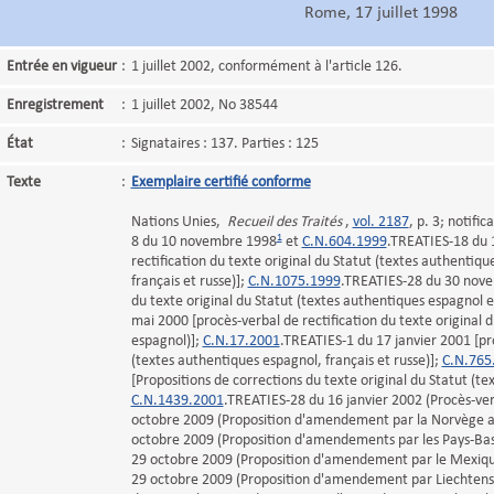
Rome, 17 juillet 1998
Entrée en vigueur
:
1 juillet 2002, conformément à l'article 126.
Enregistrement
:
1 juillet 2002, No 38544
État
:
Signataires : 137. Parties : 125
Texte
:
Exemplaire certifié conforme
Nations Unies,
Recueil des Traités
,
vol. 2187
, p. 3; notifi
1
8 du 10 novembre 1998
et
C.N.604.1999
.TREATIES-18 du 1
rectification du texte original du Statut (textes authentiqu
français et russe)];
C.N.1075.1999
.TREATIES-28 du 30 novem
du texte original du Statut (textes authentiques espagnol e
mai 2000 [procès-verbal de rectification du texte original d
espagnol)];
C.N.17.2001
.TREATIES-1 du 17 janvier 2001 [pro
(textes authentiques espagnol, français et russe)];
C.N.765
[Propositions de corrections du texte original du Statut (t
C.N.1439.2001
.TREATIES-28 du 16 janvier 2002 (Procès-ver
octobre 2009 (Proposition d'amendement par la Norvège a
octobre 2009 (Proposition d'amendements par les Pays-Bas
29 octobre 2009 (Proposition d'amendement par le Mexiqu
29 octobre 2009 (Proposition d'amendement par Liechtenst