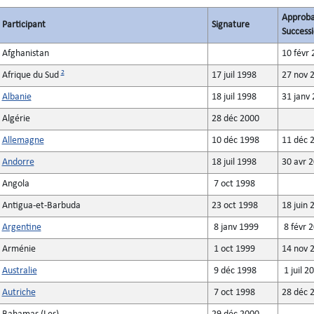
Approba
Participant
Signature
Successi
Afghanistan
10 févr 
2
Afrique du Sud
17 juil 1998
27 nov 
Albanie
18 juil 1998
31 janv
Algérie
28 déc 2000
Allemagne
10 déc 1998
11 déc 
Andorre
18 juil 1998
30 avr 
Angola
7 oct 1998
Antigua-et-Barbuda
23 oct 1998
18 juin 
Argentine
8 janv 1999
8 févr 
Arménie
1 oct 1999
14 nov 
Australie
9 déc 1998
1 juil 2
Autriche
7 oct 1998
28 déc 