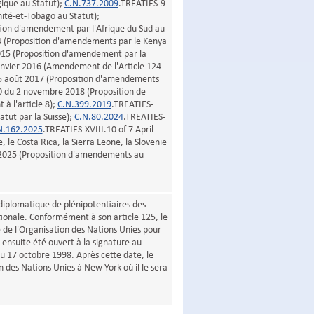
ique au Statut);
C.N.737.2009
.TREATIES-9
ité-et-Tobago au Statut);
ion d'amendement par l'Afrique du Sud au
4 (Proposition d'amendements par le Kenya
2015 (Proposition d'amendement par la
anvier 2016 (Amendement de l'Article 124
15 août 2017 (Proposition d'amendements
0 du 2 novembre 2018 (Proposition de
à l'article 8);
C.N.399.2019
.TREATIES-
tut par la Suisse);
C.N.80.2024
.TREATIES-
N.162.2025
.TREATIES-XVIII.10 of 7 April
le Costa Rica, la Sierra Leone, la Slovenie
l 2025 (Proposition d'amendements au
 diplomatique de plénipotentiaires des
tionale. Conformément à son article 125, le
e de l'Organisation des Nations Unies pour
a ensuite été ouvert à la signature au
au 17 octobre 1998. Après cette date, le
n des Nations Unies à New York où il le sera