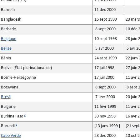
Bahamas (Les)
29 déc 2000
Bahreïn
11 déc 2000
Bangladesh
16 sept 1999
23 mars
Barbade
8 sept 2000
10 déc 
Belgique
10 sept 1998
28 juin 
Belize
5 avr 2000
5 avr 2
Bénin
24 sept 1999
22 janv
Bolivie (État plurinational de)
17 juil 1998
27 juin 
Bosnie-Herzégovine
17 juil 2000
11 avr 
Botswana
8 sept 2000
8 sept 
Brésil
7 févr 2000
20 juin 
Bulgarie
11 févr 1999
11 avr 
2
Burkina Faso
30 nov 1998
16 avr 
2
Burundi
[13 janv 1999 ]
[21 sept
Cabo Verde
28 déc 2000
10 oct 