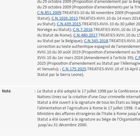
du 29 octobre 2009 (Proposition d'amendement par la Belg
du 29 octobre 2009 (Proposition d'amendements par la Trin
C.N.851.2009
.TREATIES-10 du 30 novembre 2009 (Proposit
Statut);
C.N.1026.2013
.TREATIES-XVIII.10 du 14 mars 201
au Statut);
C.N.439.2015
.TREATIES-XVIII.10 du 30 juillet 
Norvège au Statut);
C.N.7.2016
.TREATIES-XVIII.10 du 15 j
du Statut de Rome);
C.N.480.2017
.TREATIES-XVIII.10 du 
au Statut par la Belgique);
C.N.545.2018
.TREATIES-XVIII.1
correction au texte authentique espagnol de l'amendement 
XVIII.10 du 30 août 2019 (Proposition d'amendement au Sta
XVIII.10 du 1er mars 2024 (Amendement à l'article 39);
C.
2025 (Proposition d'amendement au Statut par l'Allemagne, 
et Vanuatu); ;
C.N.175.2025
.TREATIES-XVIII.10 of 16 Apri
Statut par la Sierra Leone).
Note
:
Le Statut a été adopté le 17 juillet 1998 par la Conférence
Nations Unies sur la création d'une Cour criminelle interna
Statut a été ouvert à la signature de tous les États au Sièg
l'alimentation et l'agriculture à Rome le 17 juillet 1998. Il 
Ministère des affaires étrangères de l'Italie à Rome jusqu'
Statut a été ouvert à la signature au Siège de l'Organisatio
jusqu'au 31 décembre 2000.