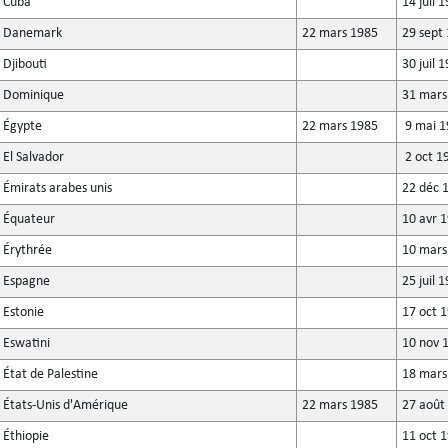
Cuba
14 juil 
Danemark
22 mars 1985
29 sept
Djibouti
30 juil 
Dominique
31 mars
Égypte
22 mars 1985
9 mai 1
El Salvador
2 oct 1
Émirats arabes unis
22 déc 
Équateur
10 avr 
Érythrée
10 mars
Espagne
25 juil 
Estonie
17 oct 
Eswatini
10 nov 
État de Palestine
18 mars
États-Unis d'Amérique
22 mars 1985
27 août
Éthiopie
11 oct 