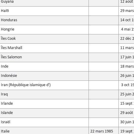
Guyana
12 août
Haïti
29 mars
Honduras
14 oct 
Hongrie
4 mai 1
Îles Cook
22 déc 
Îles Marshall
11 mars
Îles Salomon
17 juin 
Inde
18 mars
Indonésie
26 juin 
Iran (République islamique d')
3 oct 1
Iraq
25 juin 
Irlande
15 sept
Islande
29 août
Israël
30 juin 
Italie
22 mars 1985
19 sept