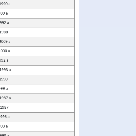
1990 a
999 a
1992 a
 1988
2009 a
2000 a
992 a
1993 a
 1990
999 a
 1987 a
 1987
1996 a
993 a
1990 a