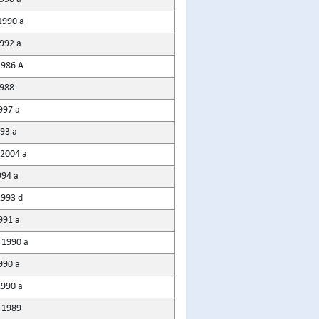
1990 a
1992 a
1986 A
1988
997 a
993 a
 2004 a
994 a
1993 d
991 a
 1990 a
1990 a
1990 a
 1989