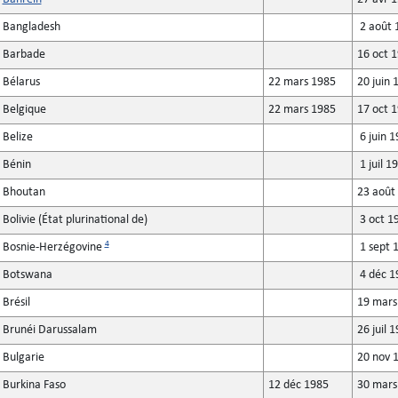
Bangladesh
2 août 
Barbade
16 oct 
Bélarus
22 mars 1985
20 juin 
Belgique
22 mars 1985
17 oct 
Belize
6 juin 1
Bénin
1 juil 1
Bhoutan
23 août
Bolivie (État plurinational de)
3 oct 1
4
Bosnie-Herzégovine
1 sept 
Botswana
4 déc 1
Brésil
19 mars
Brunéi Darussalam
26 juil 
Bulgarie
20 nov 
Burkina Faso
12 déc 1985
30 mars