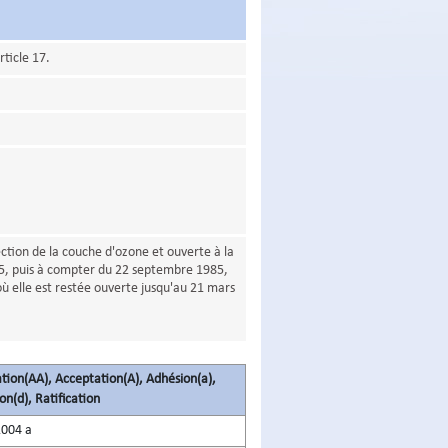
ticle 17.
ction de la couche d'ozone et ouverte à la
5, puis à compter du 22 septembre 1985,
ù elle est restée ouverte jusqu'au 21 mars
tion(AA), Acceptation(A), Adhésion(a),
on(d), Ratification
2004 a