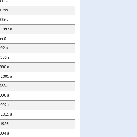
1992 a
 1988
1999 a
 1993 a
988
992 a
1989 a
1990 a
 2005 a
1988 a
1996 a
1992 a
 2019 a
 1986
1994 a