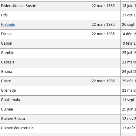
Fédération de Russie
22 mars 1985
18 juin 
Fidji
23 oct 
Finlande
22 mars 1985
26 sept
France
22 mars 1985
4 déc 1
Gabon
9 févr 
Gambie
25 juil 
Géorgie
21 mars
Ghana
24 juil 
Grèce
22 mars 1985
29 déc 
Grenade
31 mars
Guatemala
11 sept
Guinée
25 juin 
Guinée-Bissau
12 nov 
Guinée équatoriale
17 août