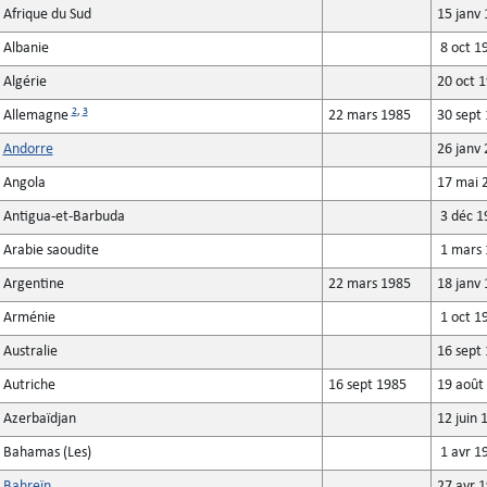
Afrique du Sud
15 janv 
Albanie
8 oct 1
Algérie
20 oct 
2
,
3
Allemagne
22 mars 1985
30 sept
Andorre
26 janv 
Angola
17 mai 
Antigua-et-Barbuda
3 déc 1
Arabie saoudite
1 mars 
Argentine
22 mars 1985
18 janv
Arménie
1 oct 1
Australie
16 sept
Autriche
16 sept 1985
19 août
Azerbaïdjan
12 juin 
Bahamas (Les)
1 avr 1
Bahreïn
27 avr 