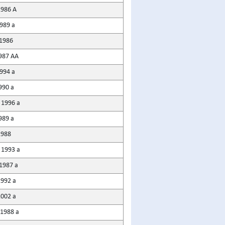
1986 A
1989 a
 1986
987 AA
1994 a
1990 a
 1996 a
1989 a
1988
 1993 a
 1987 a
1992 a
2002 a
 1988 a