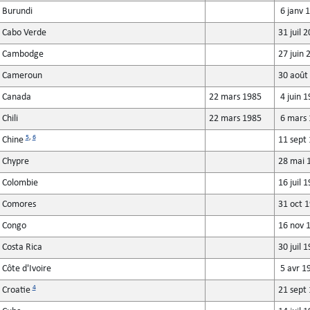
Burundi
6 janv 
Cabo Verde
31 juil 
Cambodge
27 juin 
Cameroun
30 août
Canada
22 mars 1985
4 juin 
Chili
22 mars 1985
6 mars 
5
,
6
Chine
11 sept
Chypre
28 mai 
Colombie
16 juil 
Comores
31 oct 
Congo
16 nov 
Costa Rica
30 juil 
Côte d'Ivoire
5 avr 1
4
Croatie
21 sept