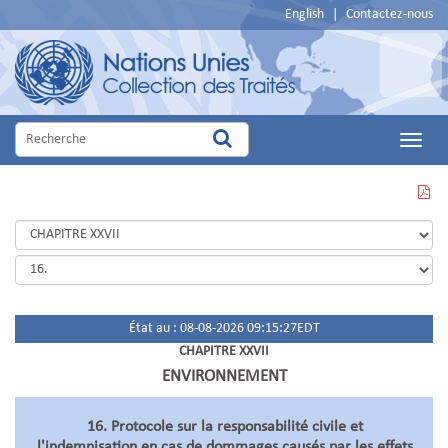
English
|
Contactez-nous
Main
Menu
VOIR
CETTE
PAGE
EN
PDF
État au : 08-08-2026 09:15:27EDT
CHAPITRE XXVII
ENVIRONNEMENT
16. Protocole sur la responsabilité civile et
l'indemnisation en cas de dommages causés par les effets