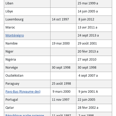
Liban
25 mai 1999 a
Libye
14 juin 2005 a
Luxembourg
14 oct 1997
8 juin 2012
Maroc
13 avr 2011 a
Monténégro
24 sept 2013 a
Namibie
19 mai 2000
29 août 2001
Niger
20 févr 2013 a
Nigéria
27 sept 2010
Norvège
30 sept 1998
30 sept 1998
Ouzbékistan
4 sept 2007 a
Paraguay
25 août 1998
Pays-Bas (Royaume des)
9 mars 2000
9 janv 2001 A
Portugal
11 nov 1997
22 juin 2005
Qatar
28 févr 2002 a
République arabe syrienne
11 août 1997
2 avr 1998