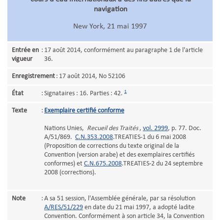
navigation
New York, 21 mai 1997
Entrée en
:
17 août 2014, conformément au paragraphe 1 de l'article
vigueur
36.
Enregistrement
:
17 août 2014, No 52106
1
État
:
Signataires : 16. Parties : 42.
Texte
:
Exemplaire certifié conforme
Nations Unies,
Recueil des Traités
,
vol. 2999
, p. 77. Doc.
A/51/869.
C.N.353.2008
.TREATIES-1 du 6 mai 2008
(Proposition de corrections du texte original de la
Convention (version arabe) et des exemplaires certifiés
conformes) et
C.N.675.2008
.TREATIES-2 du 24 septembre
2008 (corrections).
Note
:
A sa 51 session, l'Assemblée générale, par sa résolution
A/RES/51/229
en date du 21 mai 1997, a adopté ladite
Convention. Conformément à son article 34, la Convention