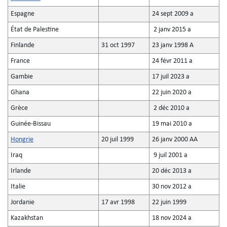
Espagne
24 sept 2009 a
État de Palestine
2 janv 2015 a
Finlande
31 oct 1997
23 janv 1998 A
France
24 févr 2011 a
Gambie
17 juil 2023 a
Ghana
22 juin 2020 a
Grèce
2 déc 2010 a
Guinée-Bissau
19 mai 2010 a
Hongrie
20 juil 1999
26 janv 2000 AA
Iraq
9 juil 2001 a
Irlande
20 déc 2013 a
Italie
30 nov 2012 a
Jordanie
17 avr 1998
22 juin 1999
Kazakhstan
18 nov 2024 a