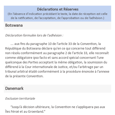
Déclarations et Réserves
(En l’absence d’indication précédant le texte, la date de réception est celle
de la ratification, de l’acceptation, de l’approbation ou de l’adhésion.)
Botswana
Déclaration formulée lors de l'adhésion :
... aux fins du paragraphe 10 de l'article 33 de la Convention, la
République du Botswana déclare qu'en ce qui concerne tout différend
non résolu conformément au paragraphe 2 de l’article 33, elle reconnaît
comme obligatoire ipso facto et sans accord spécial concernant l'une
quelconque des Parties acceptant la même obligation, la soumission du
différend à la Cour internationale de Justice, et/ou l'arbitrage par un
tribunal arbitral établi conformément à la procédure énoncée à l'annexe
de la présente Convention.
Danemark
Exclusion territoriale
“Jusqu’à décision ultérieure, la Convention ne s’appliquera pas aux
Îles Féroé et au Groenland.”