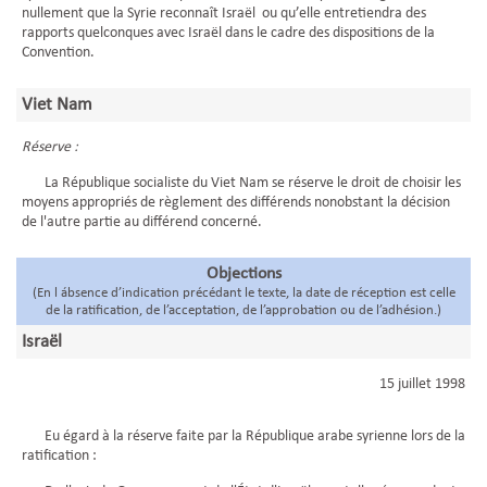
nullement que la Syrie reconnaît Israël ou qu’elle entretiendra des
rapports quelconques avec Israël dans le cadre des dispositions de la
Convention.
Viet Nam
Réserve :
La République socialiste du Viet Nam se réserve le droit de choisir les
moyens appropriés de règlement des différends nonobstant la décision
de l'autre partie au différend concerné.
Objections
(En l ábsence d’indication précédant le texte, la date de réception est celle
de la ratification, de l’acceptation, de l’approbation ou de l’adhésion.)
Israël
15 juillet 1998
Eu égard à la réserve faite par la République arabe syrienne lors de la
ratification :