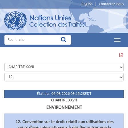
English
|
Contactez-nous
Main
Menu
VOIR
CETTE
PAGE
EN
PDF
État au : 06-08-2026 09:15:28EDT
CHAPITRE XXVII
ENVIRONNEMENT
12. Convention sur le droit relatif aux utilisations des
cours d'eau internationaux à des fins autres que la