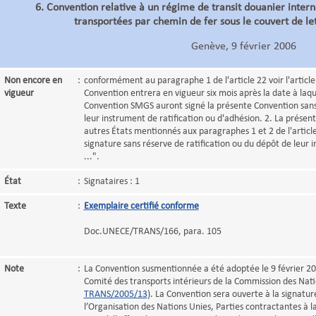
6. Convention relative à un régime de transit douanier inter
transportées par chemin de fer sous le couvert de l
Genève, 9 février 2006
Non encore en
:
conformément au paragraphe 1 de l'article 22 voir l'article 
vigueur
Convention entrera en vigueur six mois après la date à laqu
Convention SMGS auront signé la présente Convention sans 
leur instrument de ratification ou d'adhésion. 2. La présen
autres États mentionnés aux paragraphes 1 et 2 de l'article 
signature sans réserve de ratification ou du dépôt de leur 
...".
État
:
Signataires : 1
Texte
:
Exemplaire certifié conforme
Doc.UNECE/TRANS/166, para. 105
Note
:
La Convention susmentionnée a été adoptée le 9 février 20
Comité des transports intérieurs de la Commission des Nati
TRANS/2005/13
). La Convention sera ouverte à la signatu
l’Organisation des Nations Unies, Parties contractantes à l