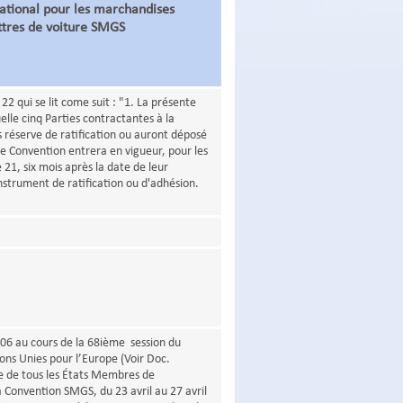
national pour les marchandises
ettres de voiture SMGS
22 qui se lit come suit : "1. La présente
elle cinq Parties contractantes à la
réserve de ratification ou auront déposé
te Convention entrera en vigueur, pour les
21, six mois après la date de leur
instrument de ratification ou d'adhésion.
06 au cours de la 68ième session du
ons Unies pour l’Europe (Voir Doc.
re de tous les États Membres de
a Convention SMGS, du 23 avril au 27 avril