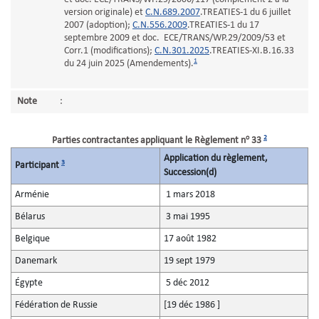
version originale) et
C.N.689.2007
.TREATIES-1 du 6 juillet
2007 (adoption);
C.N.556.2009
.TREATIES-1 du 17
septembre 2009 et doc. ECE/TRANS/WP.29/2009/53 et
Corr.1 (modifications);
C.N.301.2025
.TREATIES-XI.B.16.33
1
du 24 juin 2025 (Amendements).
Note
:
o
2
Parties contractantes appliquant le Règlement n
33
Application du règlement,
3
Participant
Succession(d)
Arménie
1 mars 2018
Bélarus
3 mai 1995
Belgique
17 août 1982
Danemark
19 sept 1979
Égypte
5 déc 2012
Fédération de Russie
[19 déc 1986 ]