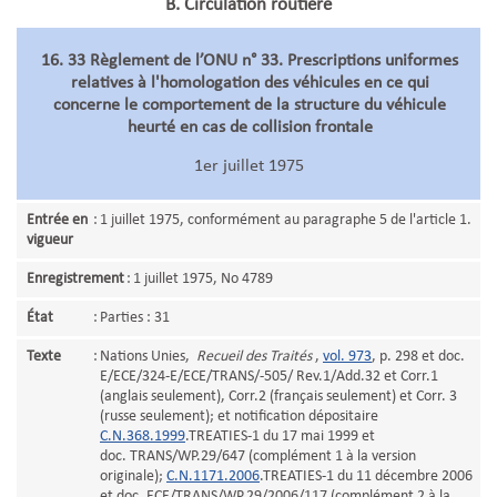
B. Circulation routière
16. 33 Règlement de l’ONU n° 33. Prescriptions uniformes
relatives à l'homologation des véhicules en ce qui
concerne le comportement de la structure du véhicule
heurté en cas de collision frontale
1er juillet 1975
Entrée en
:
1 juillet 1975, conformément au paragraphe 5 de l'article 1.
vigueur
Enregistrement
:
1 juillet 1975, No 4789
État
:
Parties : 31
Texte
:
Nations Unies,
Recueil des Traités
,
vol. 973
, p. 298 et doc.
E/ECE/324-E/ECE/TRANS/-505/ Rev.1/Add.32 et Corr.1
(anglais seulement), Corr.2 (français seulement) et Corr. 3
(russe seulement); et notification dépositaire
C.N.368.1999
.TREATIES-1 du 17 mai 1999 et
doc. TRANS/WP.29/647 (complément 1 à la version
originale);
C.N.1171.2006
.TREATIES-1 du 11 décembre 2006
et doc. ECE/TRANS/WP.29/2006/117 (complément 2 à la