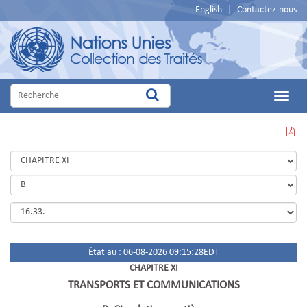
English
|
Contactez-nous
Main
Menu
VOIR
CETTE
PAGE
EN
PDF
État au : 06-08-2026 09:15:28EDT
CHAPITRE XI
TRANSPORTS ET COMMUNICATIONS