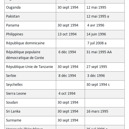
Ouganda
30 sept 1994
12 mai 1995
Pakistan
12 mai 1995 a
Panama
30 sept 1994
4 avr 1996
Philippines
13 oct 1994
14 juin 1996
République dominicaine
7 juil 2008 a
République populaire
6 déc 1994
31 mai 1995 AA
démocratique de Corée
République-Unie de Tanzanie
30 sept 1994
27 sept 1995
Serbie
8 déc 1994
3 déc 1996
Seychelles
30 sept 1994 s
Sierra Leone
4 oct 1994
Soudan
30 sept 1994
Sri Lanka
30 sept 1994
16 mars 1995
Suriname
30 sept 1994