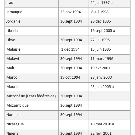
Iraq
24 juil 1997 a
Jamaïque
23 nov 1994
8 juil 1998
Jordanie
30 sept 1994
29 déc 1995
Libéria
16 sept 2005 a
Libye
30 sept 1994
22 juil 1996
Malaisie
1 déc 1994
15 juin 1995
Malawi
30 sept 1994
11 mars 1996
Mali
30 sept 1994
19 avr 2001
Maroc
19 oct 1994
28 janv 2000
Maurice
23 juin 2005 a
Micronésie (États fédérés de)
30 sept 1994
Mozambique
30 sept 1994
Namibie
30 sept 1994
Nicaragua
18 mai 2016 a
Nigéria
30 sept 1994
22 févr 2001