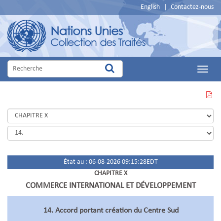
English
|
Contactez-nous
Main
Menu
VOIR
CETTE
PAGE
EN
PDF
État au : 06-08-2026 09:15:28EDT
CHAPITRE X
COMMERCE INTERNATIONAL ET DÉVELOPPEMENT
14. Accord portant création du Centre Sud