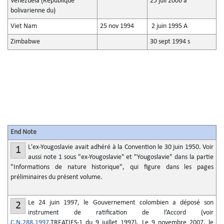
Venezuela (République
25 juil 2006 a
bolivarienne du)
Viet Nam
25 nov 1994
2 juin 1995 A
Zimbabwe
30 sept 1994 s
End Note
L'ex-Yougoslavie avait adhéré à la Convention le 30 juin 1950. Voir
1
aussi note 1 sous "ex-Yougoslavie" et "Yougoslavie" dans la partie
"Informations de nature historique", qui figure dans les pages
préliminaires du présent volume.
Le 24 juin 1997, le Gouvernement colombien a déposé son
2
instrument de ratification de l’Accord (voir
C.N.288.1997
.TREATIES-1 du 9 juillet 1997). Le 9 novembre 2007, le