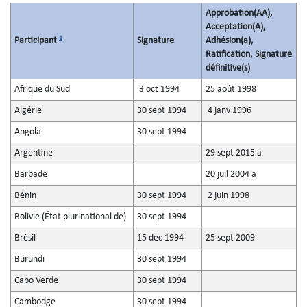
Approbation(AA),
Acceptation(A),
1
Participant
Signature
Adhésion(a),
Ratification, Signature
définitive(s)
Afrique du Sud
3 oct 1994
25 août 1998
Algérie
30 sept 1994
4 janv 1996
Angola
30 sept 1994
Argentine
29 sept 2015 a
Barbade
20 juil 2004 a
Bénin
30 sept 1994
2 juin 1998
Bolivie (État plurinational de)
30 sept 1994
Brésil
15 déc 1994
25 sept 2009
Burundi
30 sept 1994
Cabo Verde
30 sept 1994
Cambodge
30 sept 1994