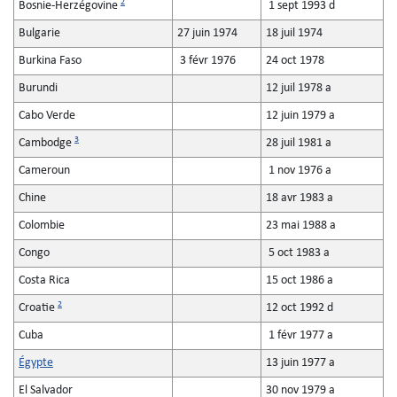
2
Bosnie-Herzégovine
1 sept 1993 d
Bulgarie
27 juin 1974
18 juil 1974
Burkina Faso
3 févr 1976
24 oct 1978
Burundi
12 juil 1978 a
Cabo Verde
12 juin 1979 a
3
Cambodge
28 juil 1981 a
Cameroun
1 nov 1976 a
Chine
18 avr 1983 a
Colombie
23 mai 1988 a
Congo
5 oct 1983 a
Costa Rica
15 oct 1986 a
2
Croatie
12 oct 1992 d
Cuba
1 févr 1977 a
Égypte
13 juin 1977 a
El Salvador
30 nov 1979 a