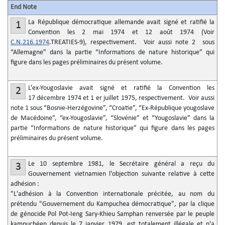
End Note
La République démocratique allemande avait signé et ratifié la
1
Convention les 2 mai 1974 et 12 août 1974 (Voir
C.N.216.1974
.TREATIES-9), respectivement. Voir aussi note 2 sous
“Allemagne” dans la partie “Informations de nature historique” qui
figure dans les pages préliminaires du présent volume.
L’ex-Yougoslavie avait signé et ratifié la Convention les
2
17 décembre 1974 et 1
er
juillet 1975, respectivement. Voir aussi
note 1 sous “Bosnie-Herzégovine”, “Croatie”, “Ex-République yougoslave
de Macédoine”, “ex-Yougoslavie”, “Slovénie” et “Yougoslavie” dans la
partie “Informations de nature historique” qui figure dans les pages
préliminaires du présent volume.
Le 10 septembre 1981, le Secrétaire général a reçu du
3
Gouvernement vietnamien l'objection suivante relative à cette
adhésion :
"L'adhésion à la Convention internationale précitée, au nom du
prétendu "Gouvernement du Kampuchea démocratique", par la clique
de génocide Pol Pot-Ieng Sary-Khieu Samphan renversée par le peuple
kampuchéen depuis le 7 janvier 1979, est totalement illégale et n'a