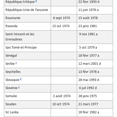
6
République tchèque
22 févr 1993 d
République-Unie de Tanzanie
11 juin 1976 a
Roumanie
6 sept 1974
15 août 1978
Rwanda
15 oct 1974
23 janv 1981
Saint-Vincent-et-les
9 nov 1981 a
Grenadines
Sao Tomé-et-Principe
5 oct 1979 a
Sénégal
18 févr 1977 a
2
Serbie
12 mars 2001 d
Seychelles
13 févr 1978 a
6
Slovaquie
28 mai 1993 d
2
Slovénie
6 juil 1992 d
Somalie
2 août 1974
28 janv 1975
Soudan
10 oct 1974
21 mars 1977
Sri Lanka
18 févr 1982 a