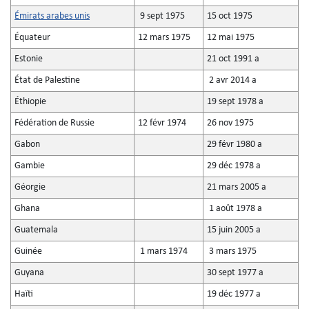
Émirats arabes unis
9 sept 1975
15 oct 1975
Équateur
12 mars 1975
12 mai 1975
Estonie
21 oct 1991 a
État de Palestine
2 avr 2014 a
Éthiopie
19 sept 1978 a
Fédération de Russie
12 févr 1974
26 nov 1975
Gabon
29 févr 1980 a
Gambie
29 déc 1978 a
Géorgie
21 mars 2005 a
Ghana
1 août 1978 a
Guatemala
15 juin 2005 a
Guinée
1 mars 1974
3 mars 1975
Guyana
30 sept 1977 a
Haïti
19 déc 1977 a