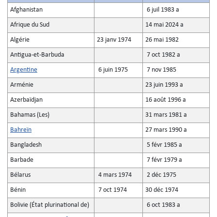
Afghanistan
6 juil 1983 a
Afrique du Sud
14 mai 2024 a
Algérie
23 janv 1974
26 mai 1982
Antigua-et-Barbuda
7 oct 1982 a
Argentine
6 juin 1975
7 nov 1985
Arménie
23 juin 1993 a
Azerbaïdjan
16 août 1996 a
Bahamas (Les)
31 mars 1981 a
Bahreïn
27 mars 1990 a
Bangladesh
5 févr 1985 a
Barbade
7 févr 1979 a
Bélarus
4 mars 1974
2 déc 1975
Bénin
7 oct 1974
30 déc 1974
Bolivie (État plurinational de)
6 oct 1983 a