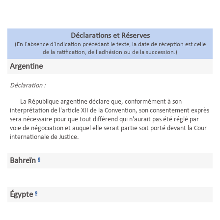
Déclarations et Réserves
(En l'absence d'indication précédant le texte, la date de réception est celle
de la ratification, de l'adhésion ou de la succession.)
Argentine
Déclaration :
La République argentine déclare que, conformément à son
interprétation de l'article XII de la Convention, son consentement exprès
sera nécessaire pour que tout différend qui n'aurait pas été réglé par
voie de négociation et auquel elle serait partie soit porté devant la Cour
internationale de Justice.
Bahreïn
8
Égypte
9