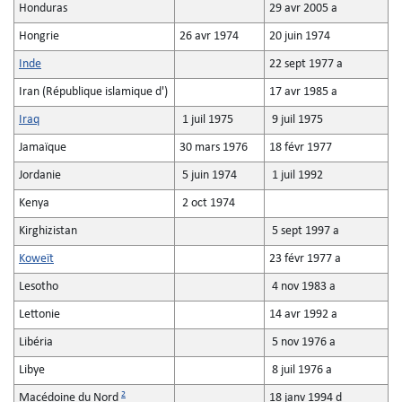
Honduras
29 avr 2005 a
Hongrie
26 avr 1974
20 juin 1974
Inde
22 sept 1977 a
Iran (République islamique d')
17 avr 1985 a
Iraq
1 juil 1975
9 juil 1975
Jamaïque
30 mars 1976
18 févr 1977
Jordanie
5 juin 1974
1 juil 1992
Kenya
2 oct 1974
Kirghizistan
5 sept 1997 a
Koweït
23 févr 1977 a
Lesotho
4 nov 1983 a
Lettonie
14 avr 1992 a
Libéria
5 nov 1976 a
Libye
8 juil 1976 a
2
Macédoine du Nord
18 janv 1994 d