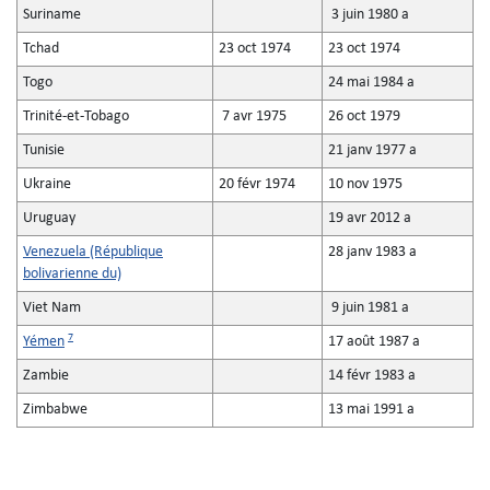
Suriname
3 juin 1980 a
Tchad
23 oct 1974
23 oct 1974
Togo
24 mai 1984 a
Trinité-et-Tobago
7 avr 1975
26 oct 1979
Tunisie
21 janv 1977 a
Ukraine
20 févr 1974
10 nov 1975
Uruguay
19 avr 2012 a
Venezuela (République
28 janv 1983 a
bolivarienne du)
Viet Nam
9 juin 1981 a
7
Yémen
17 août 1987 a
Zambie
14 févr 1983 a
Zimbabwe
13 mai 1991 a