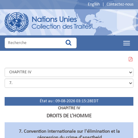
English
|
Contactez-nous
Main
Menu
VOIR
CETTE
PAGE
EN
PDF
État au : 09-08-2026 03:15:28EDT
CHAPITRE IV
DROITS DE L’HOMME
7. Convention internationale sur l'élimination et la
répression du crime d'apartheid