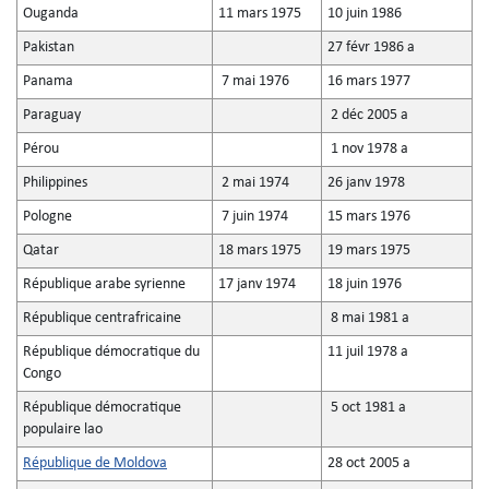
Ouganda
11 mars 1975
10 juin 1986
Pakistan
27 févr 1986 a
Panama
7 mai 1976
16 mars 1977
Paraguay
2 déc 2005 a
Pérou
1 nov 1978 a
Philippines
2 mai 1974
26 janv 1978
Pologne
7 juin 1974
15 mars 1976
Qatar
18 mars 1975
19 mars 1975
République arabe syrienne
17 janv 1974
18 juin 1976
République centrafricaine
8 mai 1981 a
République démocratique du
11 juil 1978 a
Congo
République démocratique
5 oct 1981 a
populaire lao
République de Moldova
28 oct 2005 a