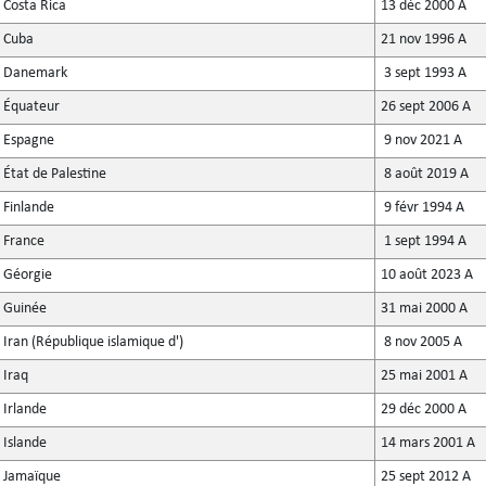
Costa Rica
13 déc 2000 A
Cuba
21 nov 1996 A
Danemark
3 sept 1993 A
Équateur
26 sept 2006 A
Espagne
9 nov 2021 A
État de Palestine
8 août 2019 A
Finlande
9 févr 1994 A
France
1 sept 1994 A
Géorgie
10 août 2023 A
Guinée
31 mai 2000 A
Iran (République islamique d')
8 nov 2005 A
Iraq
25 mai 2001 A
Irlande
29 déc 2000 A
Islande
14 mars 2001 A
Jamaïque
25 sept 2012 A