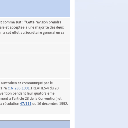
lit comme suit : "Cette révision prendra
rale et acceptée à une majorité des deux
on à cet effet au Secrétaire général en sa
australien et communiqué par le
taire
C.N.285.1991
.TREATIES-4 du 20
nvention pendant leur quatorzième
ent à l'article 23 de la Convention) et
la résolution
47/111
du 16 décembre 1992.