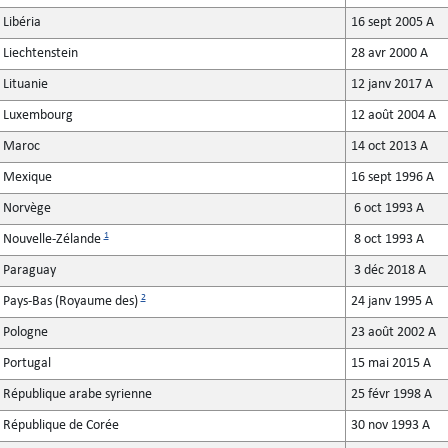
Libéria
16 sept 2005 A
Liechtenstein
28 avr 2000 A
Lituanie
12 janv 2017 A
Luxembourg
12 août 2004 A
Maroc
14 oct 2013 A
Mexique
16 sept 1996 A
Norvège
6 oct 1993 A
1
Nouvelle-Zélande
8 oct 1993 A
Paraguay
3 déc 2018 A
2
Pays-Bas (Royaume des)
24 janv 1995 A
Pologne
23 août 2002 A
Portugal
15 mai 2015 A
République arabe syrienne
25 févr 1998 A
République de Corée
30 nov 1993 A