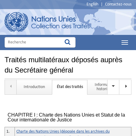
English
|
Contactez-nous
Main
Menu
Traités multilatéraux déposés auprès
du Secrétaire général
Information
Rech
Introduction
État des traités
historique
CHAPITRE I : Charte des Nations Unies et Statut de la
Cour internationale de Justice
1.
Charte des Nations Unies (déposée dans les archives du