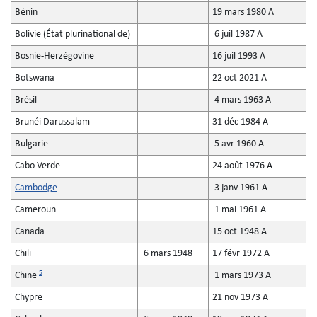
Bénin
19 mars 1980 A
Bolivie (État plurinational de)
6 juil 1987 A
Bosnie-Herzégovine
16 juil 1993 A
Botswana
22 oct 2021 A
Brésil
4 mars 1963 A
Brunéi Darussalam
31 déc 1984 A
Bulgarie
5 avr 1960 A
Cabo Verde
24 août 1976 A
Cambodge
3 janv 1961 A
Cameroun
1 mai 1961 A
Canada
15 oct 1948 A
Chili
6 mars 1948
17 févr 1972 A
5
Chine
1 mars 1973 A
Chypre
21 nov 1973 A