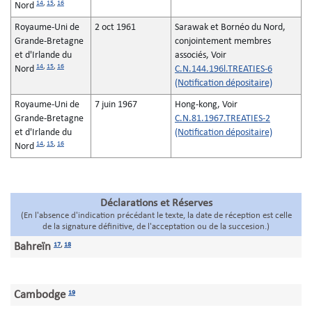
14
,
15
,
16
Nord
Royaume-Uni de
2 oct 1961
Sarawak et Bornéo du Nord,
Grande-Bretagne
conjointement membres
et d'Irlande du
associés, Voir
14
,
15
,
16
Nord
C.N.144.196l.TREATIES-6
(Notification dépositaire)
Royaume-Uni de
7 juin 1967
Hong-kong, Voir
Grande-Bretagne
C.N.81.1967.TREATIES-2
et d'Irlande du
(Notification dépositaire)
14
,
15
,
16
Nord
Déclarations et Réserves
(En l'absence d'indication précédant le texte, la date de réception est celle
de la signature définitive, de l'acceptation ou de la succesion.)
Bahreïn
17
,
18
Cambodge
19