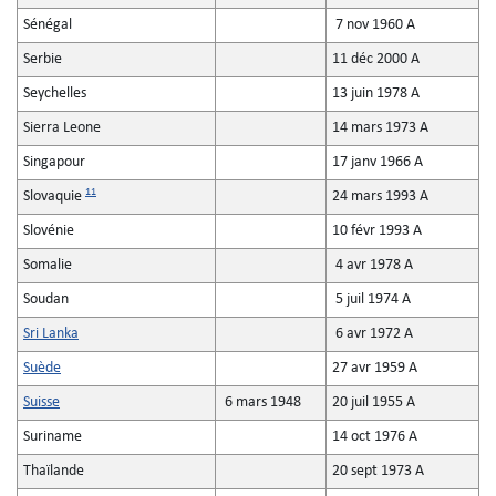
Sénégal
7 nov 1960 A
Serbie
11 déc 2000 A
Seychelles
13 juin 1978 A
Sierra Leone
14 mars 1973 A
Singapour
17 janv 1966 A
11
Slovaquie
24 mars 1993 A
Slovénie
10 févr 1993 A
Somalie
4 avr 1978 A
Soudan
5 juil 1974 A
Sri Lanka
6 avr 1972 A
Suède
27 avr 1959 A
Suisse
6 mars 1948
20 juil 1955 A
Suriname
14 oct 1976 A
Thaïlande
20 sept 1973 A