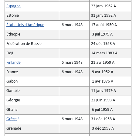
Espagne
23 janv 1962 A
Estonie
31 janv 1992 A
États-Unis d'Amérique
6 mars 1948
17 août 1950 A
Éthiopie
3 juil 1975 A
Fédération de Russie
24 déc 1958 A
Fidji
14 mars 1983 A
Finlande
6 mars 1948
21 avr 1959 A
France
6 mars 1948
9 avr 1952 A
Gabon
1 avr 1976 A
Gambie
11 janv 1979 A
Géorgie
22 juin 1993 A
Ghana
6 juil 1959 A
7
Grèce
6 mars 1948
31 déc 1958 A
Grenade
3 déc 1998 A