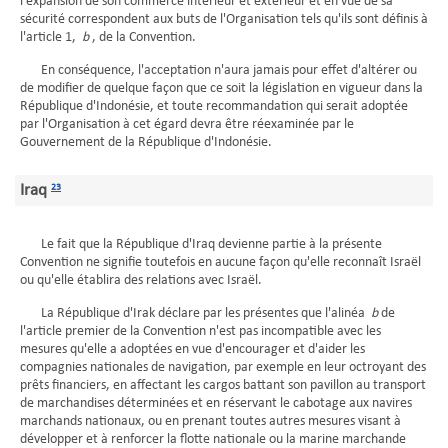
l'expansion de son commerce intérieur et extérieur et en vue de sa
sécurité correspondent aux buts de l'Organisation tels qu'ils sont définis à
l'article 1,
b
, de la Convention.
En conséquence, l'acceptation n'aura jamais pour effet d'altérer ou
de modifier de quelque façon que ce soit la législation en vigueur dans la
République d'Indonésie, et toute recommandation qui serait adoptée
par l'Organisation à cet égard devra être réexaminée par le
Gouvernement de la République d'Indonésie.
Iraq
23
Le fait que la République d'Iraq devienne partie à la présente
Convention ne signifie toutefois en aucune façon qu'elle reconnaît Israël
ou qu'elle établira des relations avec Israël.
La République d'Irak déclare par les présentes que l'alinéa
b
de
l'article premier de la Convention n'est pas incompatible avec les
mesures qu'elle a adoptées en vue d'encourager et d'aider les
compagnies nationales de navigation, par exemple en leur octroyant des
prêts financiers, en affectant les cargos battant son pavillon au transport
de marchandises déterminées et en réservant le cabotage aux navires
marchands nationaux, ou en prenant toutes autres mesures visant à
développer et à renforcer la flotte nationale ou la marine marchande