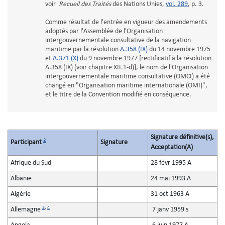
voir
Recueil des Traités
des Nations Unies,
vol. 289
, p. 3.
Comme résultat de l'entrée en vigueur des amendements
adoptés par l'Assemblée de l'Organisation
intergouvernementale consultative de la navigation
maritime par la résolution
A.358 (IX)
du 14 novembre 1975
et
A.371 (X)
du 9 novembre 1977 [rectificatif à la résolution
A.358 (IX) (voir chapitre XII.1-d)], le nom de l'Organisation
intergouvernementale maritime consultative (OMCI) a été
changé en "Organisation maritime internationale (OMI)",
et le titre de la Convention modifié en conséquence.
Signature définitive(s),
2
Participant
Signature
Acceptation(A)
Afrique du Sud
28 févr 1995 A
Albanie
24 mai 1993 A
Algérie
31 oct 1963 A
3
,
4
Allemagne
7 janv 1959 s