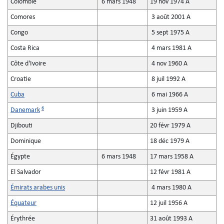
Colombie
6 mars 1948
19 nov 1974 A
Comores
3 août 2001 A
Congo
5 sept 1975 A
Costa Rica
4 mars 1981 A
Côte d'Ivoire
4 nov 1960 A
Croatie
8 juil 1992 A
Cuba
6 mai 1966 A
6
Danemark
3 juin 1959 A
Djibouti
20 févr 1979 A
Dominique
18 déc 1979 A
Égypte
6 mars 1948
17 mars 1958 A
El Salvador
12 févr 1981 A
Émirats arabes unis
4 mars 1980 A
Équateur
12 juil 1956 A
Érythrée
31 août 1993 A