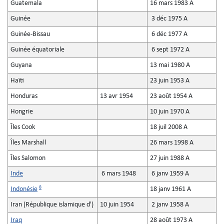
Guatemala
16 mars 1983 A
Guinée
3 déc 1975 A
Guinée-Bissau
6 déc 1977 A
Guinée équatoriale
6 sept 1972 A
Guyana
13 mai 1980 A
Haïti
23 juin 1953 A
Honduras
13 avr 1954
23 août 1954 A
Hongrie
10 juin 1970 A
Îles Cook
18 juil 2008 A
Îles Marshall
26 mars 1998 A
Îles Salomon
27 juin 1988 A
Inde
6 mars 1948
6 janv 1959 A
8
Indonésie
18 janv 1961 A
Iran (République islamique d')
10 juin 1954
2 janv 1958 A
Iraq
28 août 1973 A