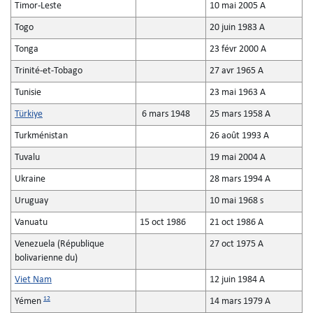
Timor-Leste
10 mai 2005 A
Togo
20 juin 1983 A
Tonga
23 févr 2000 A
Trinité-et-Tobago
27 avr 1965 A
Tunisie
23 mai 1963 A
Türkiye
6 mars 1948
25 mars 1958 A
Turkménistan
26 août 1993 A
Tuvalu
19 mai 2004 A
Ukraine
28 mars 1994 A
Uruguay
10 mai 1968 s
Vanuatu
15 oct 1986
21 oct 1986 A
Venezuela (République
27 oct 1975 A
bolivarienne du)
Viet Nam
12 juin 1984 A
12
Yémen
14 mars 1979 A