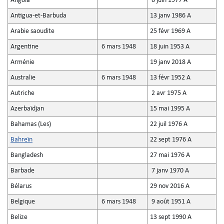
Angola
6 juin 1977 A
Antigua-et-Barbuda
13 janv 1986 A
Arabie saoudite
25 févr 1969 A
Argentine
6 mars 1948
18 juin 1953 A
Arménie
19 janv 2018 A
Australie
6 mars 1948
13 févr 1952 A
Autriche
2 avr 1975 A
Azerbaïdjan
15 mai 1995 A
Bahamas (Les)
22 juil 1976 A
Bahreïn
22 sept 1976 A
Bangladesh
27 mai 1976 A
Barbade
7 janv 1970 A
Bélarus
29 nov 2016 A
Belgique
6 mars 1948
9 août 1951 A
Belize
13 sept 1990 A