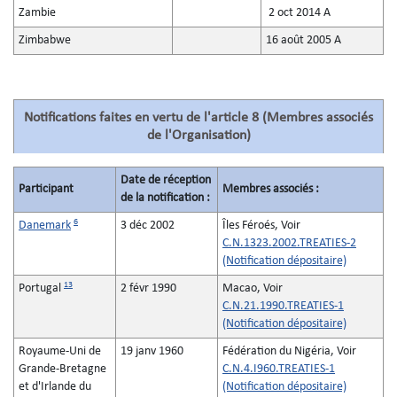
Zambie
2 oct 2014 A
Zimbabwe
16 août 2005 A
Notifications faites en vertu de l'article 8 (Membres associés
de l'Organisation)
Date de réception
Participant
Membres associés :
de la notification :
6
Danemark
3 déc 2002
Îles Féroés, Voir
C.N.1323.2002.TREATIES-2
(Notification dépositaire)
13
Portugal
2 févr 1990
Macao, Voir
C.N.21.1990.TREATIES-1
(Notification dépositaire)
Royaume-Uni de
19 janv 1960
Fédération du Nigéria, Voir
Grande-Bretagne
C.N.4.I960.TREATIES-1
et d'Irlande du
(Notification dépositaire)