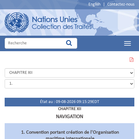
English
|
Contactez-nous
Main
Menu
VOIR
CETTE
PAGE
EN
PDF
État au : 09-08-2026 09:15:29EDT
CHAPITRE XII
NAVIGATION
1. Convention portant création de l'Organisation
maritime internationale