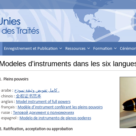
Enregistrement et Publication
Ressources
Formation
Cérémoni
Modeles d'instruments dans les six langues
1.
Pleins pouvoirs
- arabe :
كامل تفويض وثيقة نموذج
.
- chinois :
全权证书范本
- anglais :
Model instrument of full powers
- français :
Modèle d’instrument conférant les pleins pouvoirs
- russe :
Типовой документ о полномочиях
- espagnol :
Modelo de instrumento de plenos poderes
2. Ratification, acceptation ou approbation