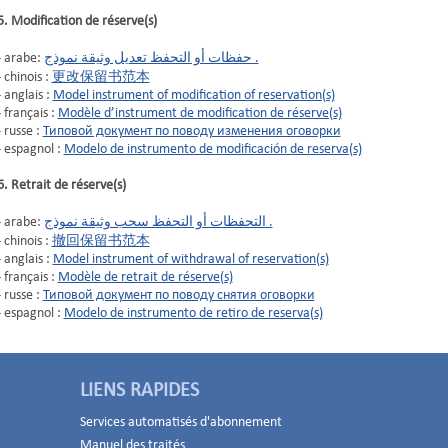
5. Modification de réserve(s)
- arabe:
حفظات أو التحفظ تعديل وثيقة نموذج .
- chinois :
更改保留书范本
- anglais :
Model instrument of modification of reservation(s)
- français :
Modèle d’instrument de modification de réserve(s)
- russe :
Типовой документ по поводу изменения оговорки
- espagnol :
Modelo de instrumento de modificación de reserva(s)
6. Retrait de réserve(s)
- arabe:
التحفظات أو التحفظ سحب وثيقة نموذج .
- chinois :
撤回保留书范本
- anglais :
Model instrument of withdrawal of reservation(s)
- français :
Modèle de retrait de réserve(s)
- russe :
Типовой документ по поводу снятия оговорки
- espagnol :
Modelo de instrumento de retiro de reserva(s)
LIENS RAPIDES
Services automatisés d'abonnement
Manuel des traités