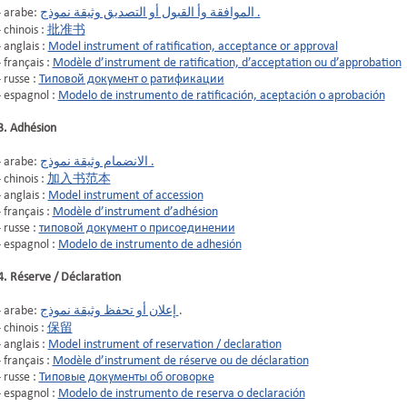
- arabe:
الموافقة وأ القبول أو التصديق وثيقة نموذج .
- chinois :
批准书
- anglais :
Model instrument of ratification, acceptance or approval
- français :
Modèle d’instrument de ratification, d’acceptation ou d’approbation
- russe :
Типовой документ о ратификации
- espagnol :
Modelo de instrumento de ratificación, aceptación o aprobación
3. Adhésion
- arabe:
الانضمام وثيقة نموذج .
- chinois :
加入书范本
- anglais :
Model instrument of accession
- français :
Modèle d’instrument d’adhésion
- russe :
типовой документ о присоединении
- espagnol :
Modelo de instrumento de adhesión
4. Réserve / Déclaration
- arabe:
إعلان أو تحفظ وثيقة نموذج
.
- chinois :
保留
- anglais :
Model instrument of reservation / declaration
- français :
Modèle d’instrument de réserve ou de déclaration
- russe :
Типовые документы об оговорке
- espagnol :
Modelo de instrumento de reserva o declaración