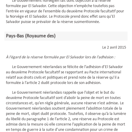
Le Gouvernement norvégien fait donc objection à la réserve
formulée par El Salvador. Cette objection n’empêche toutefois pas
l’entrée en vigueur de l’ensemble du deuxième Protocole facultatif pour
la Norvège et El Salvador. Le Protocole prend donc effet sans qu’El
Salvador puisse se prévaloir de la réserve susmentionnée.
Pays-Bas (Royaume des)
Le 2 avril 2015
À l'égard de la réserve formulée par El Salvador lors de l'adhésion :
Le Gouvernement néerlandais se félicite de l’adhésion d’El Salvador
au deuxième Protocole facultatif se rapportant au Pacte international
relatif aux droits civils et politiques et prend note de la réserve qu’il a
formulée à l’article 2 dudit protocole lors de son adhésion.
Le Gouvernement néerlandais rappelle que l’objet et le but du
deuxième Protocole facultatif sont d’abolir la peine de mort en toutes
circonstances et, qu’en règle générale, aucune réserve n’est admise. Le
Gouvernement néerlandais soutient pleinement l’abolition totale de la
peine de mort, objet dudit protocole. Toutefois, il observe qu’à la lumière
du libellé du paragraphe 1 de l’article 2, une réserve au Protocole est
admise dans la mesure où elle concerne l’application de la peine de mort
en temps de guerre à la suite d’une condamnation pour un crime de