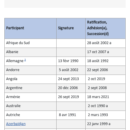
Ratification,
Participant
Signature
Adhésion(a),
Succession(d)
Afrique du Sud
28 août 2002 a
Albanie
17 oct 2007 a
2
Allemagne
13 févr 1990
18 août 1992
Andorre
5 août 2002
22 sept 2006
Angola
24 sept 2013
2 oct 2019
Argentine
20 déc 2006
2 sept 2008
Arménie
26 sept 2019
18 mars 2021
Australie
2 oct 1990 a
Autriche
8 avr 1991
2 mars 1993
Azerbaïdjan
22 janv 1999 a