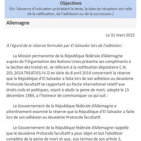
Objections
(En l'absence d'indication précédant le texte, la date de réception est celle
de la ratification, de l'adhésion ou de la succession.)
Allemagne
Le 31 mars 2015
À l'égard de la réserve formulée par El Salvador lors de l'adhésion :
La Mission permanente de la République fédérale d’Allemagne
auprès de l’Organisation des Nations Unies présente ses compliments à
la Section des traités et, se référant à la notification dépositaire C.N.
201.2014.TREATIES-IV.l2 en date du 8 avril 2014 concernant la réserve
que la République d’El Salvador a faite lors de son adhésion au deuxième
Protocole facultatif se rapportant au Pacte international relatif aux
droits civils et politiques, visant à abolir la peine de mort, adopté le 15
décembre 1989, a l’honneur de communiquer ce qui suit :
Le Gouvernement de la République fédérale d’Allemagne a
attentivement examiné la réserve que la République d’El Salvador a faite
lors de son adhésion au deuxième Protocole facultatif.
Le Gouvernement de la République fédérale d’Allemagne rappelle
que le deuxième Protocole facultatif a pour objet et but l’abolition
complète de la peine de mort et que, aux termes de son article 2,