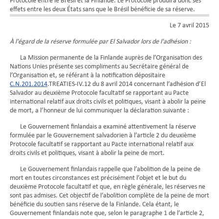
Protocole entre le Brésil et la Finlande. Le Protocole produira donc ses
effets entre les deux États sans que le Brésil bénéficie de sa réserve.
Le 7 avril 2015
À l'égard de la réserve formulée par El Salvador lors de l'adhésion :
La Mission permanente de la Finlande auprès de l’Organisation des
Nations Unies présente ses compliments au Secrétaire général de
l’Organisation et, se référant à la notification dépositaire
C.N.201.2014
.TREATIES-IV.12 du 8 avril 2014 concernant l’adhésion d’El
Salvador au deuxième Protocole facultatif se rapportant au Pacte
international relatif aux droits civils et politiques, visant à abolir la peine
de mort, a l’honneur de lui communiquer la déclaration suivante :
Le Gouvernement finlandais a examiné attentivement la réserve
formulée par le Gouvernement salvadorien à l’article 2 du deuxième
Protocole facultatif se rapportant au Pacte international relatif aux
droits civils et politiques, visant à abolir la peine de mort.
Le Gouvernement finlandais rappelle que l’abolition de la peine de
mort en toutes circonstances est précisément l’objet et le but du
deuxième Protocole facultatif et que, en règle générale, les réserves ne
sont pas admises. Cet objectif de l’abolition complète de la peine de mort
bénéficie du soutien sans réserve de la Finlande. Cela étant, le
Gouvernement finlandais note que, selon le paragraphe 1 de l’article 2,