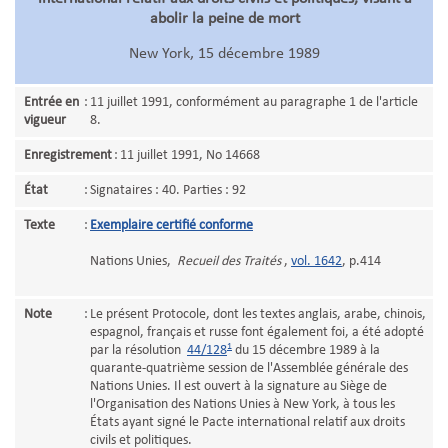
abolir la peine de mort
New York, 15 décembre 1989
Entrée en
:
11 juillet 1991, conformément au paragraphe 1 de l'article
vigueur
8.
Enregistrement
:
11 juillet 1991, No 14668
État
:
Signataires : 40. Parties : 92
Texte
:
Exemplaire certifié conforme
Nations Unies,
Recueil des Traités
,
vol. 1642
, p.414
Note
:
Le présent Protocole, dont les textes anglais, arabe, chinois,
espagnol, français et russe font également foi, a été adopté
1
par la résolution
44/128
du 15 décembre 1989 à la
quarante-quatrième session de l'Assemblée générale des
Nations Unies. Il est ouvert à la signature au Siège de
l'Organisation des Nations Unies à New York, à tous les
États ayant signé le Pacte international relatif aux droits
civils et politiques.