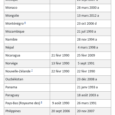
Monaco
28 mars 2000 a
Mongolie
13 mars 2012 a
6
Monténégro
23 oct 2006 d
Mozambique
21 juil 1993 a
Namibie
28 nov 1994 a
Népal
4 mars 1998 a
Nicaragua
21 févr 1990
25 févr 2009
Norvège
13 févr 1990
5 sept 1991
7
Nouvelle-Zélande
22 févr 1990
22 févr 1990
Ouzbékistan
23 déc 2008 a
Panama
21 janv 1993 a
Paraguay
18 août 2003 a
8
Pays-Bas (Royaume des)
9 août 1990
26 mars 1991
Philippines
20 sept 2006
20 nov 2007