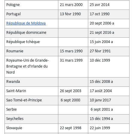
Pologne
21 mars 2000
25 avr 2014
Portugal
13 févr 1990
17 oct 1990
République de Moldova
20 sept 2006 a
République dominicaine
21 sept 2016 a
République tchèque
15 juin 2004 a
Roumanie
15 mars 1990
27 févr 1991
Royaume-Uni de Grande-
31 mars 1999
10 déc 1999
Bretagne et d'Irlande du
Nord
Rwanda
15 déc 2008 a
Saint-Marin
26 sept 2003
17 août 2004
Sao Tomé-et-Principe
6 sept 2000
10 janv 2017
Serbie
6 sept 2001 a
Seychelles
15 déc 1994 a
Slovaquie
22 sept 1998
22 juin 1999