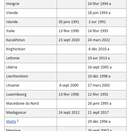
Hongrie
24 févr 1994 a
Irlande
18 juin 1993 a
Islande
30 janv 1991
2 avr 1991
Italie
13 févr 1990
14 févr 1995
Kazakhstan
23 sept 2020
24 mars 2022
Kirghizistan
6 déc 2010 a
Lettonie
19 avr 2013 a
Libéria
16 sept 2005 a
Liechtenstein
10 déc 1998 a
Lituanie
8 sept 2000
27 mars 2002
Luxembourg
13 févr 1990
12 févr 1992
Macédoine du Nord
26 janv 1995 a
Madagascar
24 sept 2012
21 sept 2017
5
Malte
29 déc 1994 a
Mexique
26 sept 2007 a