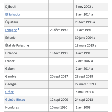
Djibouti
5 nov 2002 a
El Salvador
8 avr 2014 a
Équateur
23 févr 1993 a
4
Espagne
23 févr 1990
11 avr 1991
Estonie
30 janv 2004 a
État de Palestine
18 mars 2019 a
Finlande
13 févr 1990
4 avr 1991
France
2 oct 2007 a
Gabon
2 avr 2014 a
Gambie
20 sept 2017
28 sept 2018
Géorgie
22 mars 1999 a
Grèce
5 mai 1997 a
Guinée-Bissau
12 sept 2000
24 sept 2013
Honduras
10 mai 1990
1 avr 2008