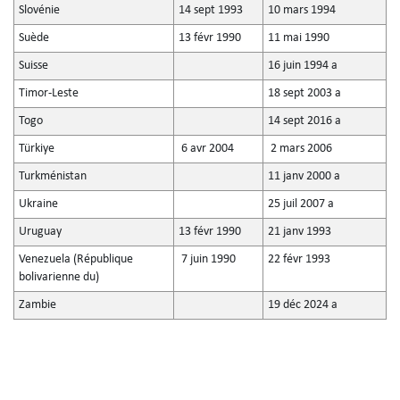
Slovénie
14 sept 1993
10 mars 1994
Suède
13 févr 1990
11 mai 1990
Suisse
16 juin 1994 a
Timor-Leste
18 sept 2003 a
Togo
14 sept 2016 a
Türkiye
6 avr 2004
2 mars 2006
Turkménistan
11 janv 2000 a
Ukraine
25 juil 2007 a
Uruguay
13 févr 1990
21 janv 1993
Venezuela (République
7 juin 1990
22 févr 1993
bolivarienne du)
Zambie
19 déc 2024 a