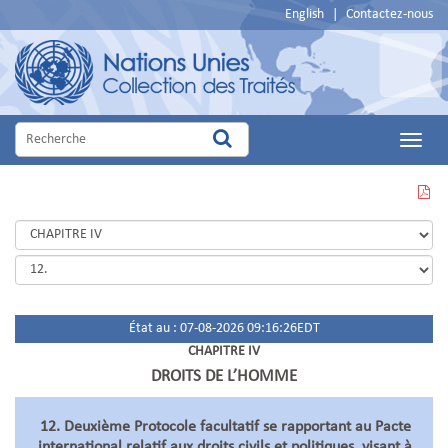
English
|
Contactez-nous
Main
Menu
VOIR
CETTE
PAGE
EN
PDF
État au : 07-08-2026 09:16:26EDT
CHAPITRE IV
DROITS DE L’HOMME
12. Deuxième Protocole facultatif se rapportant au Pacte
international relatif aux droits civils et politiques, visant à