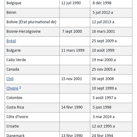
Belgique
12 juil 1990
8 déc 1998
Bénin
5 juil 2012 a
Bolivie (État plurinational de)
12 juil 2013 a
Bosnie-Herzégovine
7 sept 2000
16 mars 2001
Brésil
25 sept 2009 a
Bulgarie
11 mars 1999
10 août 1999
Cabo Verde
19 mai 2000 a
Canada
25 nov 2005 a
Chili
15 nov 2001
26 sept 2008
3
Chypre
10 sept 1999 a
Colombie
5 août 1997 a
Costa Rica
14 févr 1990
5 juin 1998
Côte d'Ivoire
3 mai 2024 a
Croatie
12 oct 1995 a
Danemark
13 févr 1990
24 févr 1994