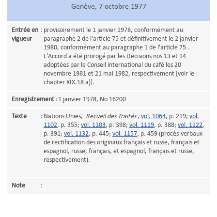
Genève, 7 octobre 1977
Entrée en
:
provisoirement le 1 janvier 1978, conformément au
vigueur
paragraphe 2 de l'article 75 et définitivement le 2 janvier
1980, conformément au paragraphe 1 de l'article 75 .
L'Accord a été prorogé par les Décisions nos 13 et 14
adoptées par le Conseil international du café les 20
novembre 1981 et 21 mai 1982, respectivement [voir le
chapter XIX.18 a)].
Enregistrement
:
1 janvier 1978, No 16200
Texte
:
Nations Unies,
Recueil des Traités
,
vol. 1064
, p. 219;
vol.
1102
, p. 355;
vol. 1103
, p. 398;
vol. 1119
, p. 388;
vol. 1122
,
p. 391;
vol. 1132
, p. 445;
vol. 1157
, p. 459 (procès-verbaux
de rectification des originaux français et russe, français et
espagnol, russe, français, et espagnol, français et russe,
respectivement).
Note
: