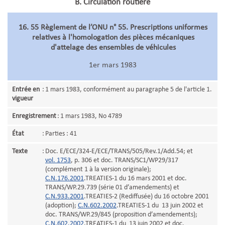
B. Circulation routière
16. 55 Règlement de l’ONU n° 55. Prescriptions uniformes
relatives à l'homologation des pièces mécaniques
d'attelage des ensembles de véhicules
1er mars 1983
Entrée en
:
1 mars 1983, conformément au paragraphe 5 de l'article 1.
vigueur
Enregistrement
:
1 mars 1983, No 4789
État
:
Parties : 41
Texte
:
Doc. E/ECE/324-E/ECE/TRANS/505/Rev.1/Add.54; et
vol. 1753
, p. 306 et doc. TRANS/SC1/WP29/317
(complément 1 à la version originale);
C.N.176.2001
.TREATIES-1 du 16 mars 2001 et doc.
TRANS/WP.29.739 (série 01 d’amendements) et
C.N.933.2001
.TREATIES-2 (Rediffusée) du 16 octobre 2001
(adoption);
C.N.602.2002
.TREATIES-1 du 13 juin 2002 et
doc. TRANS/WP.29/845 (proposition d’amendements);
C.N.602.2002
.TREATIES-1 du 13 juin 2002 et doc.