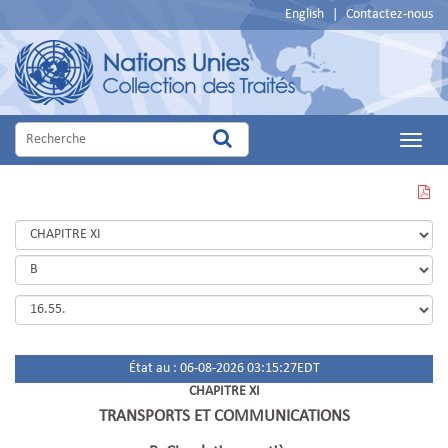
English
|
Contactez-nous
Main
Menu
VOIR
CETTE
PAGE
EN
PDF
État au : 06-08-2026 03:15:27EDT
CHAPITRE XI
TRANSPORTS ET COMMUNICATIONS