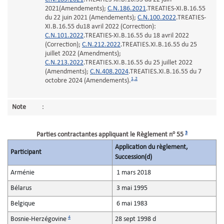
2021(Amendements);
C.N.186.2021
.TREATIES-XI.B.16.55
du 22 juin 2021 (Amendements);
C.N.100.2022
.TREATIES-
XI.B.16.55 du18 avril 2022 (Correction):
C.N.101.2022
.TREATIES-XI.B.16.55 du 18 avril 2022
(Correction);
C.N.212.2022
.TREATIES.XI.B.16.55 du 25
juillet 2022 (Amendments);
C.N.213.2022
.TREATIES.XI.B.16.55 du 25 juillet 2022
(Amendments);
C.N.408.2024
.TREATIES.XI.B.16.55 du 7
1,2
octobre 2024 (Amendements).
Note
:
o
3
Parties contractantes appliquant le Règlement n
55
Application du règlement,
Participant
Succession(d)
Arménie
1 mars 2018
Bélarus
3 mai 1995
Belgique
6 mai 1983
4
Bosnie-Herzégovine
28 sept 1998 d