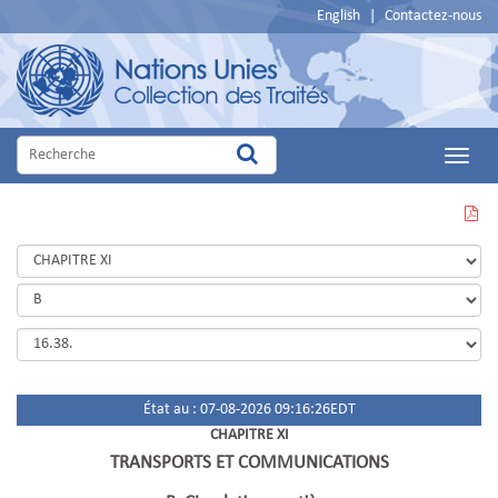
English
|
Contactez-nous
Main
Menu
VOIR
CETTE
PAGE
EN
PDF
État au : 07-08-2026 09:16:26EDT
CHAPITRE XI
TRANSPORTS ET COMMUNICATIONS