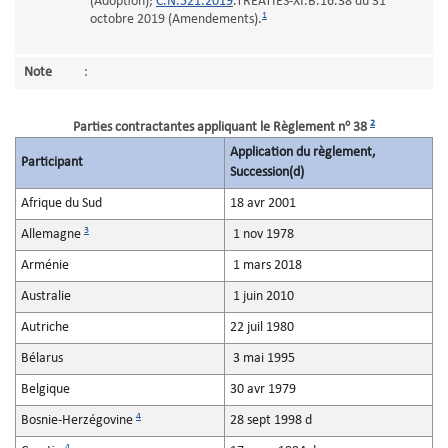
(Adoption);
C.N.521.2019
.TREATIES-XI.B.16.38 du 31
1
octobre 2019 (Amendements).
Note
:
o
2
Parties contractantes appliquant le Règlement n
38
Application du règlement,
Participant
Succession(d)
Afrique du Sud
18 avr 2001
3
Allemagne
1 nov 1978
Arménie
1 mars 2018
Australie
1 juin 2010
Autriche
22 juil 1980
Bélarus
3 mai 1995
Belgique
30 avr 1979
4
Bosnie-Herzégovine
28 sept 1998 d
4