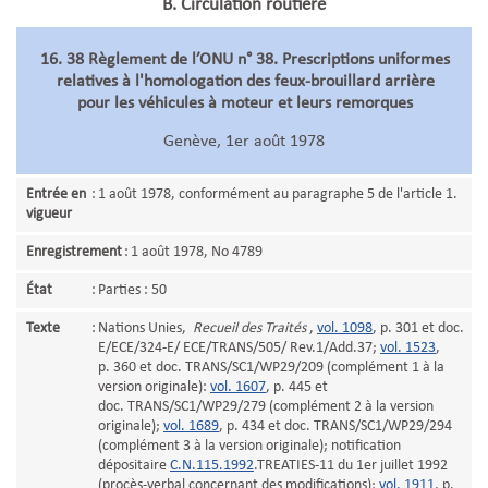
B. Circulation routière
16. 38 Règlement de l’ONU n° 38. Prescriptions uniformes
relatives à l'homologation des feux-brouillard arrière
pour les véhicules à moteur et leurs remorques
Genève, 1er août 1978
Entrée en
:
1 août 1978, conformément au paragraphe 5 de l'article 1.
vigueur
Enregistrement
:
1 août 1978, No 4789
État
:
Parties : 50
Texte
:
Nations Unies,
Recueil des Traités
,
vol. 1098
, p. 301 et doc.
E/ECE/324-E/ ECE/TRANS/505/ Rev.1/Add.37;
vol. 1523
,
p. 360 et doc. TRANS/SC1/WP29/209 (complément 1 à la
version originale):
vol. 1607
, p. 445 et
doc. TRANS/SC1/WP29/279 (complément 2 à la version
originale);
vol. 1689
, p. 434 et doc. TRANS/SC1/WP29/294
(complément 3 à la version originale); notification
dépositaire
C.N.115.1992
.TREATIES-11 du 1er juillet 1992
(procès-verbal concernant des modifications);
vol. 1911
, p.