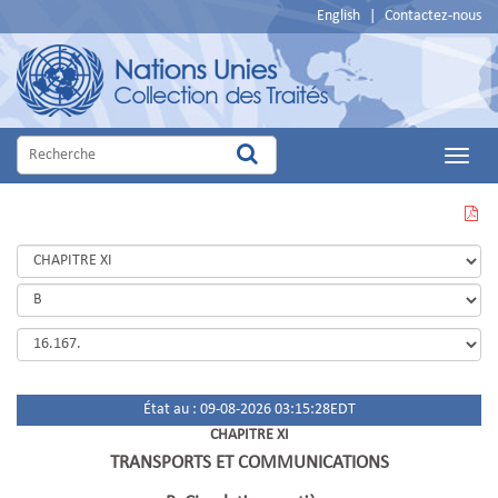
English
|
Contactez-nous
Main
Menu
VOIR
CETTE
PAGE
EN
PDF
État au : 09-08-2026 03:15:28EDT
CHAPITRE XI
TRANSPORTS ET COMMUNICATIONS