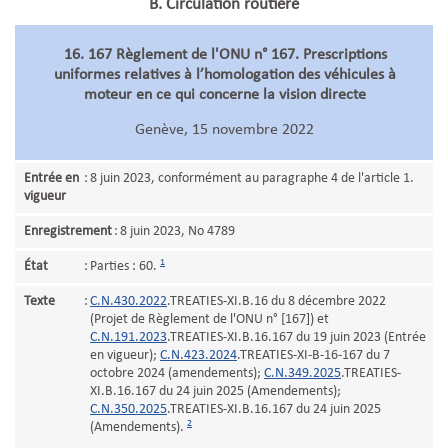
B. Circulation routière
16. 167 Règlement de l'ONU n° 167. Prescriptions
uniformes relatives à l’homologation des véhicules à
moteur en ce qui concerne la vision directe
Genève, 15 novembre 2022
Entrée en
:
8 juin 2023, conformément au paragraphe 4 de l'article 1.
vigueur
Enregistrement
:
8 juin 2023, No 4789
1
État
:
Parties : 60.
Texte
:
C.N.430.2022
.TREATIES-XI.B.16 du 8 décembre 2022
(Projet de Règlement de l'ONU n° [167]) et
C.N.191.2023
.TREATIES-XI.B.16.167 du 19 juin 2023 (Entrée
en vigueur);
C.N.423.2024
.TREATIES-XI-B-16-167 du 7
octobre 2024 (amendements);
C.N.349.2025
.TREATIES-
XI.B.16.167 du 24 juin 2025 (Amendements);
C.N.350.2025
.TREATIES-XI.B.16.167 du 24 juin 2025
2
(Amendements).