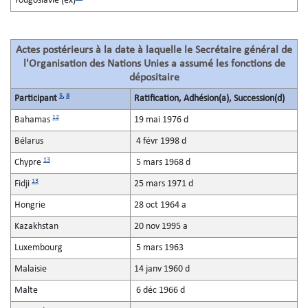
Yougoslavie (ex)
Actes postérieurs à la date à laquelle le Secrétaire général de
l'Organisation des Nations Unies a assumé les fonctions de
dépositaire
5
,
8
Participant
Ratification, Adhésion(a), Succession(d)
12
Bahamas
19 mai 1976 d
Bélarus
4 févr 1998 d
13
Chypre
5 mars 1968 d
13
Fidji
25 mars 1971 d
Hongrie
28 oct 1964 a
Kazakhstan
20 nov 1995 a
Luxembourg
5 mars 1963
Malaisie
14 janv 1960 d
Malte
6 déc 1966 d