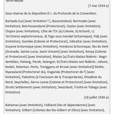
Terre-Neuve
(7 mai 1934 a)
Sous réserve de la disposition D.I. du Protocole de la Convention.
3
Barbade (La) [avec limitation
], Bassoutoland, Bermudes (avec
limitation), Betchouanaland (Protectorat), Ceylan (avec limitation),
Chypre (avec limitation), Côte de l'Or [a) Colonie, b) Achanti, c)
Territoires septentrionaux, d) Togo sous mandat britannique], Fidji (avec
limitation), Gambie (Colonie et Protectorat), Gibraltar (avec limitation),
Guyane britannique (avec limitation), Honduras britannique, îles du Vent
(Grenade, Sainte-Lucie, Saint-Vincent) [avec limitation], Kenya (Colonie
et Protectorat) [avec limitation], Malais [a) États Malais fédérés : Negri
Sembilan, Pahang, Perak, Selangor; b) États Malais non fédérés : Johore,
Kedah, Kelantan, Perlis, Trengganu et Brunei (avec limitation)] Malte,
Nyassaland (Protectorat du), Ouganda (Protectorat de l') [avec
limitation], Palestine (à l'exclusion de la Transjordanie), Rhodésie du
Nord, Seychelles, Sierra-Leone (Colonie et Protectorat) [avec limitation],
Straits Settlements (avec limitation), Swaziland, Trinité-et-Tobago (avec
limitation)
(18 juillet 1936 a)
Bahamas (avec limitation), Falkland (Iles et dépendances) [avec
limitation], Gilbert (Colonies des îles Gilbert et Ellice) [avec limitation],