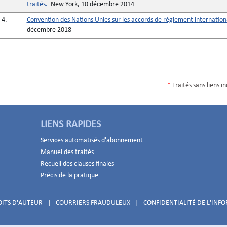
traités.
New York, 10 décembre 2014
4.
Convention des Nations Unies sur les accords de règlement internationa
décembre 2018
*
Traités sans liens i
LIENS RAPIDES
Services automatisés d'abonnement
Manuel des traités
Recueil des clauses finales
Précis de la pratique
ITS D'AUTEUR
|
COURRIERS FRAUDULEUX
|
CONFIDENTIALITÉ DE L'INF