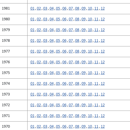
1981
01
,
02
,
03
,
04
,
05
,
06
,
07
,
08
,
09
,
10
,
11
,
12
1980
01
,
02
,
03
,
04
,
05
,
06
,
07
,
08
,
09
,
10
,
11
,
12
1979
01
,
02
,
03
,
04
,
05
,
06
,
07
,
08
,
09
,
10
,
11
,
12
1978
01
,
02
,
03
,
04
,
05
,
06
,
07
,
08
,
09
,
10
,
11
,
12
1977
01
,
02
,
03
,
04
,
05
,
06
,
07
,
08
,
09
,
10
,
11
,
12
1976
01
,
02
,
03
,
04
,
05
,
06
,
07
,
08
,
09
,
10
,
11
,
12
1975
01
,
02
,
03
,
04
,
05
,
06
,
07
,
08
,
09
,
10
,
11
,
12
1974
01
,
02
,
03
,
04
,
05
,
06
,
07
,
08
,
09
,
10
,
11
,
12
1973
01
,
02
,
03
,
04
,
05
,
06
,
07
,
08
,
09
,
10
,
11
,
12
1972
01
,
02
,
03
,
04
,
05
,
06
,
07
,
08
,
09
,
10
,
11
,
12
1971
01
,
02
,
03
,
04
,
05
,
06
,
07
,
08
,
09
,
10
,
11
,
12
1970
01
,
02
,
03
,
04
,
05
,
06
,
07
,
08
,
09
,
10
,
11
,
12