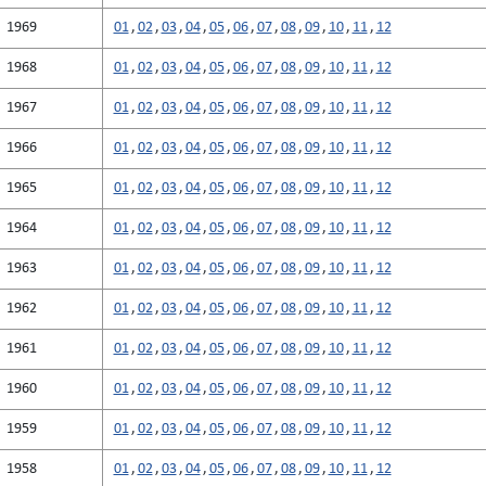
1969
01
,
02
,
03
,
04
,
05
,
06
,
07
,
08
,
09
,
10
,
11
,
12
1968
01
,
02
,
03
,
04
,
05
,
06
,
07
,
08
,
09
,
10
,
11
,
12
1967
01
,
02
,
03
,
04
,
05
,
06
,
07
,
08
,
09
,
10
,
11
,
12
1966
01
,
02
,
03
,
04
,
05
,
06
,
07
,
08
,
09
,
10
,
11
,
12
1965
01
,
02
,
03
,
04
,
05
,
06
,
07
,
08
,
09
,
10
,
11
,
12
1964
01
,
02
,
03
,
04
,
05
,
06
,
07
,
08
,
09
,
10
,
11
,
12
1963
01
,
02
,
03
,
04
,
05
,
06
,
07
,
08
,
09
,
10
,
11
,
12
1962
01
,
02
,
03
,
04
,
05
,
06
,
07
,
08
,
09
,
10
,
11
,
12
1961
01
,
02
,
03
,
04
,
05
,
06
,
07
,
08
,
09
,
10
,
11
,
12
1960
01
,
02
,
03
,
04
,
05
,
06
,
07
,
08
,
09
,
10
,
11
,
12
1959
01
,
02
,
03
,
04
,
05
,
06
,
07
,
08
,
09
,
10
,
11
,
12
1958
01
,
02
,
03
,
04
,
05
,
06
,
07
,
08
,
09
,
10
,
11
,
12