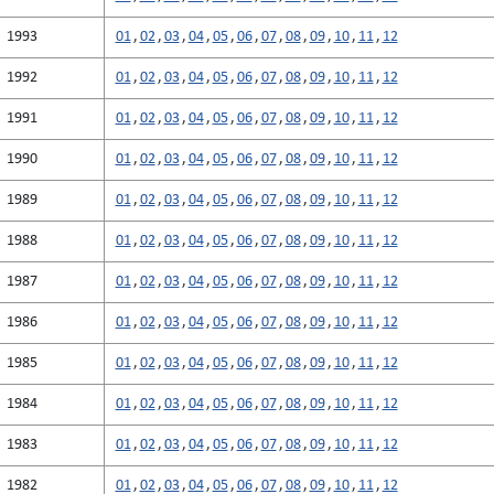
1993
01
,
02
,
03
,
04
,
05
,
06
,
07
,
08
,
09
,
10
,
11
,
12
1992
01
,
02
,
03
,
04
,
05
,
06
,
07
,
08
,
09
,
10
,
11
,
12
1991
01
,
02
,
03
,
04
,
05
,
06
,
07
,
08
,
09
,
10
,
11
,
12
1990
01
,
02
,
03
,
04
,
05
,
06
,
07
,
08
,
09
,
10
,
11
,
12
1989
01
,
02
,
03
,
04
,
05
,
06
,
07
,
08
,
09
,
10
,
11
,
12
1988
01
,
02
,
03
,
04
,
05
,
06
,
07
,
08
,
09
,
10
,
11
,
12
1987
01
,
02
,
03
,
04
,
05
,
06
,
07
,
08
,
09
,
10
,
11
,
12
1986
01
,
02
,
03
,
04
,
05
,
06
,
07
,
08
,
09
,
10
,
11
,
12
1985
01
,
02
,
03
,
04
,
05
,
06
,
07
,
08
,
09
,
10
,
11
,
12
1984
01
,
02
,
03
,
04
,
05
,
06
,
07
,
08
,
09
,
10
,
11
,
12
1983
01
,
02
,
03
,
04
,
05
,
06
,
07
,
08
,
09
,
10
,
11
,
12
1982
01
,
02
,
03
,
04
,
05
,
06
,
07
,
08
,
09
,
10
,
11
,
12