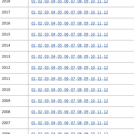
2018
01
,
02
,
03
,
04
,
05
,
06
,
07
,
08
,
09
,
10
,
11
,
12
2017
01
,
02
,
03
,
04
,
05
,
06
,
07
,
08
,
09
,
10
,
11
,
12
2016
01
,
02
,
03
,
04
,
05
,
06
,
07
,
08
,
09
,
10
,
11
,
12
2015
01
,
02
,
03
,
04
,
05
,
06
,
07
,
08
,
09
,
10
,
11
,
12
2014
01
,
02
,
03
,
04
,
05
,
06
,
07
,
08
,
09
,
10
,
11
,
12
2013
01
,
02
,
03
,
04
,
05
,
06
,
07
,
08
,
09
,
10
,
11
,
12
2012
01
,
02
,
03
,
04
,
05
,
06
,
07
,
08
,
09
,
10
,
11
,
12
2011
01
,
02
,
03
,
04
,
05
,
06
,
07
,
08
,
09
,
10
,
11
,
12
2010
01
,
02
,
03
,
04
,
05
,
06
,
07
,
08
,
09
,
10
,
11
,
12
2009
01
,
02
,
03
,
04
,
05
,
06
,
07
,
08
,
09
,
10
,
11
,
12
2008
01
,
02
,
03
,
04
,
05
,
06
,
07
,
08
,
09
,
10
,
11
,
12
2007
01
,
02
,
03
,
04
,
05
,
06
,
07
,
08
,
09
,
10
,
11
,
12