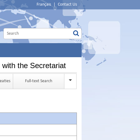
Français
|
Contact Us
with the Secretariat
eaties
Full-text Search