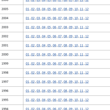
2006
01
,
02
,
03
,
04
,
05
,
06
,
07
,
08
,
09
,
10
,
11
,
12
2005
01
,
02
,
03
,
04
,
05
,
06
,
07
,
08
,
09
,
10
,
11
,
12
2004
01
,
02
,
03
,
04
,
05
,
06
,
07
,
08
,
09
,
10
,
11
,
12
2003
01
,
02
,
03
,
04
,
05
,
06
,
07
,
08
,
09
,
10
,
11
,
12
2002
01
,
02
,
03
,
04
,
05
,
06
,
07
,
08
,
09
,
10
,
11
,
12
2001
01
,
02
,
03
,
04
,
05
,
06
,
07
,
08
,
09
,
10
,
11
,
12
2000
01
,
02
,
03
,
04
,
05
,
06
,
07
,
08
,
09
,
10
,
11
,
12
1999
01
,
02
,
03
,
04
,
05
,
06
,
07
,
08
,
09
,
10
,
11
,
12
1998
01
,
02
,
03
,
04
,
05
,
06
,
07
,
08
,
09
,
10
,
11
,
12
1997
01
,
02
,
03
,
04
,
05
,
06
,
07
,
08
,
09
,
10
,
11
,
12
1996
01
,
02
,
03
,
04
,
05
,
06
,
07
,
08
,
09
,
10
,
11
,
12
1995
01
,
02
,
03
,
04
,
05
,
06
,
07
,
08
,
09
,
10
,
11
,
12
1994
01
,
02
,
03
,
04
,
05
,
06
,
07
,
08
,
09
,
10
,
11
,
12